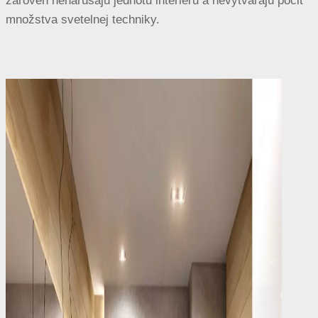
zároveň nenarúšajú jednotu interiéru a nevytvárajú pocit
množstva svetelnej techniky.