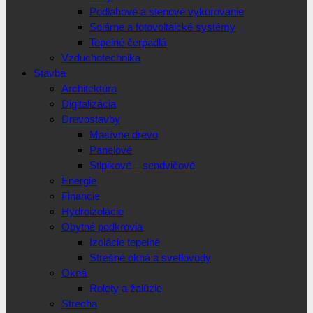
Podlahové a stenové vykurovanie
Solárne a fotovoltaické systémy
Tepelné čerpadlá
Vzduchotechnika
Stavba
Architektúra
Digitalizácia
Drevostavby
Masívne drevo
Panelové
Stlpikové – sendvičové
Energie
Financie
Hydroizolácie
Obytné podkrovia
Izolácie tepelné
Strešné okná a svetlovody
Okná
Rolety a žalúzie
Strecha