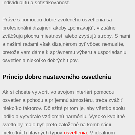
individualitu a sofistikovanosť.
Práve s pomocou dobre zvoleného osvetlenia sa
profesionálni dizajnéri akoby „pohrávajú“, vizuálne
zväčšujú plochu miestnosti alebo zvyšujú stropy. S nami
a našimi radami však dizajnérom byť vôbec nemusíte,
pretože vám dáme k správnemu výberu a usporiadaniu
osvetlenia niekoľko dobrých tipov.
Princíp dobre nastaveného osvetlenia
Ak si chcete vytvoriť vo svojom interiéri pomocou
osvetlenia pohodu a príjemnú atmosféru, treba zvážiť
niekoľko faktorov. Dôležité pritom je, aby všetko spolu
ladilo a vytváralo vzájomnú harmóniu. Vysoko kvalitné
svetlo by malo byť preto založené na kombinácii
niekoľkých hlavných typov
osvetlenia
. V ideálnom