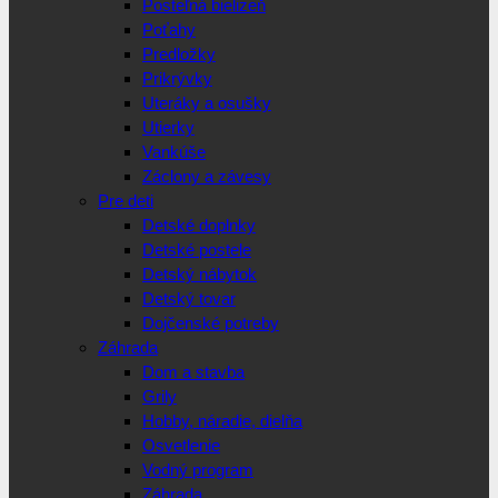
Posteľná bielizeň
Poťahy
Predložky
Prikrývky
Uteráky a osušky
Utierky
Vankúše
Záclony a závesy
Pre deti
Detské doplnky
Detské postele
Detský nábytok
Detský tovar
Dojčenské potreby
Záhrada
Dom a stavba
Grily
Hobby, náradie, dielňa
Osvetlenie
Vodný program
Záhrada