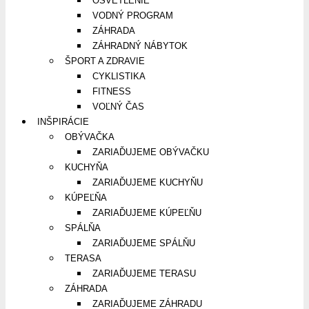
OSVETLENIE
VODNÝ PROGRAM
ZÁHRADA
ZÁHRADNÝ NÁBYTOK
ŠPORT A ZDRAVIE
CYKLISTIKA
FITNESS
VOĽNÝ ČAS
INŠPIRÁCIE
OBÝVAČKA
ZARIAĎUJEME OBÝVAČKU
KUCHYŇA
ZARIAĎUJEME KUCHYŇU
KÚPEĽŇA
ZARIAĎUJEME KÚPEĽŇU
SPÁLŇA
ZARIAĎUJEME SPÁLŇU
TERASA
ZARIAĎUJEME TERASU
ZÁHRADA
ZARIAĎUJEME ZÁHRADU