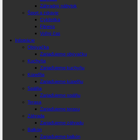
Záhradný nábytok
Šport a zdravie
Cyklistika
Fitness
Voľný čas
Inšpirácie
Obývačka
Zariaďujeme obývačku
Kuchyňa
Zariaďujeme kuchyňu
Kúpeľňa
Zariaďujeme kúpeľňu
Spálňa
Zariaďujeme spálňu
Terasa
Zariaďujeme terasu
Záhrada
Zariaďujeme záhradu
Balkón
Zariaďujeme balkón