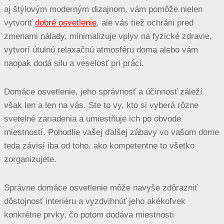
aj štýlovým moderným dizajnom, vám pomôže nielen
vytvoriť
dobré osvetlenie
, ale vás tiež ochráni pred
zmenami nálady, minimalizuje vplyv na fyzické zdravie,
vytvorí útulnú relaxačnú atmosféru doma alebo vám
naopak dodá silu a veselosť pri práci.
Domáce osvetlenie, jeho správnosť a účinnosť záleží
však len a len na vás. Ste to vy, kto si vyberá rôzne
svetelné zariadenia a umiestňuje ich po obvode
miestností. Pohodlie vašej ďalšej zábavy vo vašom dome
teda závisí iba od toho, ako kompetentne to všetko
zorganizujete.
Správne domáce osvetlenie môže navyše zdôrazniť
dôstojnosť interiéru a vyzdvihnúť jeho akékoľvek
konkrétne prvky, čo potom dodáva miestnosti