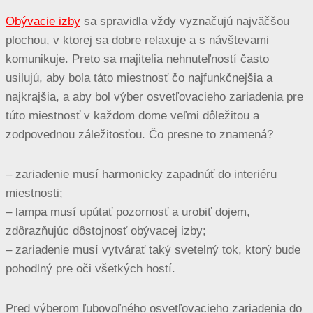
Obývacie izby
sa spravidla vždy vyznačujú najväčšou
plochou, v ktorej sa dobre relaxuje a s návštevami
komunikuje. Preto sa majitelia nehnuteľností často
usilujú, aby bola táto miestnosť čo najfunkčnejšia a
najkrajšia, a aby bol výber osvetľovacieho zariadenia pre
túto miestnosť v každom dome veľmi dôležitou a
zodpovednou záležitosťou. Čo presne to znamená?
– zariadenie musí harmonicky zapadnúť do interiéru
miestnosti;
– lampa musí upútať pozornosť a urobiť dojem,
zdôrazňujúc dôstojnosť obývacej izby;
– zariadenie musí vytvárať taký svetelný tok, ktorý bude
pohodlný pre oči všetkých hostí.
Pred výberom ľubovoľného osvetľovacieho zariadenia do