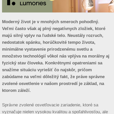
Moderný život je v mnohých smeroch pohodlný.
Veľmi často však aj plný negatívnych zložiek, ktoré
majú silný vplyv na ľudské telo. Neustály rozruch,
nedostatok spánku, horúčkovité tempo života,
minimálne vystavenie prirodzenému svetlu a
množstvo technológií vôkol nás vplýva na morálny aj
fyzický stav človeka. Konkrétnymi opatreniami sa
snažíme situáciu vyriešiť čo najskôr, pričom
zabúdame na veľmi dôležitý fakt, že práve správne
zvolené osvetlenie v našom prostredí je základ, na
ktorom záleží.
Správne zvolené osvetľovacie zariadenie, ktoré sa
vyznačuje nielen vysokou kvalitou a spoľahlivosťou, ale