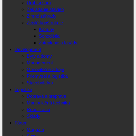
Urob si sám
Zakladanie stavieb
Zimné záhrady
Zvislé konštrukcie
Komíny
Schodištia
Zateplenie a fasády
Development
Byty a domy
Management
Obnoviteľné zdroje
Priemysel a logistika
Stavebníctvo
Logistika
Doprava a preprava
Manipulačná technika
Robotizácia
Sklady
Fórum
Magazín