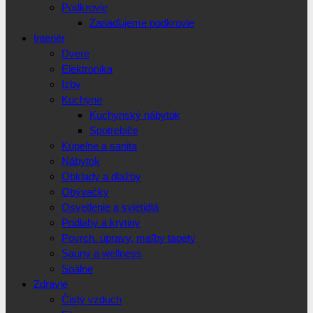
Podkrovie
Zariaďujeme podkrovie
Interiér
Dvere
Elektronika
Izby
Kuchyne
Kuchynský nábytok
Spotrebiče
Kúpelne a sanita
Nábytok
Obklady a dlažby
Obývačky
Osvetlenie a svietidlá
Podlahy a krytiny
Povrch. úpravy, maľby tapety
Sauny a wellness
Spálne
Zdravie
Čistý vzduch