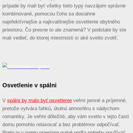
prípade by mali byť všetky tieto typy navzájom správne
kombinované, pomocou čoho sa dosiahne
najefektívnejšie a najkvalitnejšie osvetlenie obytného
priestoru. Čo presne to ale znamená? V podstate by ste
mali vedieť, do ktorej miestnosti si aké svetlo zvoliť.
Osvetlenie v spálni
V
spálni by malo byť osvetlenie
veľmi jemné a príjemné,
pretože vytvára ľahkú, útulnú atmosféru s nádychom
romantiky. Je veľmi dôležité, aby vám svetlo v tejto časti
domu pomohlo relaxovať a bez problémov odpočívať.
Preto je v tomto priestore nutné podľa potreby používať