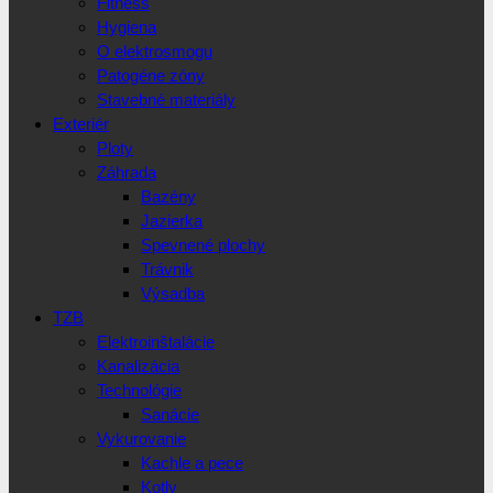
Fitness
Hygiena
O elektrosmogu
Patogéne zóny
Stavebné materiály
Exteriér
Ploty
Záhrada
Bazény
Jazierka
Spevnené plochy
Trávnik
Výsadba
TZB
Elektroinštalácie
Kanalizácia
Technológie
Sanácie
Vykurovanie
Kachle a pece
Kotly