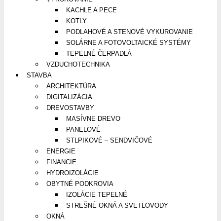
KACHLE A PECE
KOTLY
PODLAHOVÉ A STENOVÉ VYKUROVANIE
SOLÁRNE A FOTOVOLTAICKÉ SYSTÉMY
TEPELNÉ ČERPADLÁ
VZDUCHOTECHNIKA
STAVBA
ARCHITEKTÚRA
DIGITALIZÁCIA
DREVOSTAVBY
MASÍVNE DREVO
PANELOVÉ
STLPIKOVÉ – SENDVIČOVÉ
ENERGIE
FINANCIE
HYDROIZOLÁCIE
OBYTNÉ PODKROVIA
IZOLÁCIE TEPELNÉ
STREŠNÉ OKNÁ A SVETLOVODY
OKNÁ