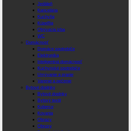
Jedáleň
Kancelária
Kuchyňa
Kúpeľňa
Obývacia izba
WC
Domácnosť
Domáce spotrebiče
Elektronika
Inteligentná domácnosť
Kuchynské spotrebiče
Umývanie a pranie
Varenie a pečenie
Bytové doplnky
Bytové doplnky
Bytový textil
Koberce
Kovania
Obrazy
Obrusy