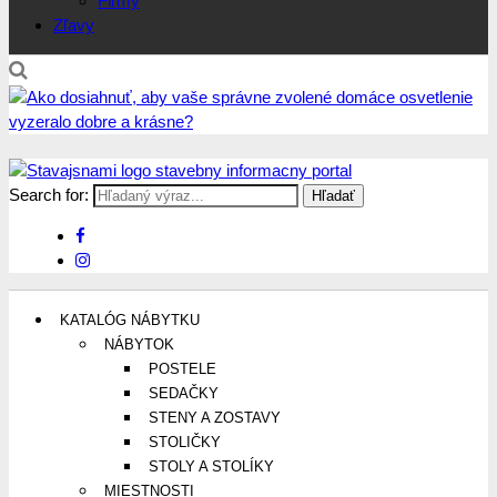
Firmy
Zľavy
Search for:
Stavajsnami.sk
Stavebníctvo, stavby, byty, domy a všetko o nich
KATALÓG NÁBYTKU
NÁBYTOK
POSTELE
SEDAČKY
STENY A ZOSTAVY
STOLIČKY
STOLY A STOLÍKY
MIESTNOSTI