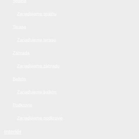
Spálňa
Zariaďujeme spálňu
Terasa
Zariaďujeme terasu
Záhrada
Zariaďujeme záhradu
Balkón
Zariaďujeme balkón
Podkrovie
Zariaďujeme podkrovie
Interiér