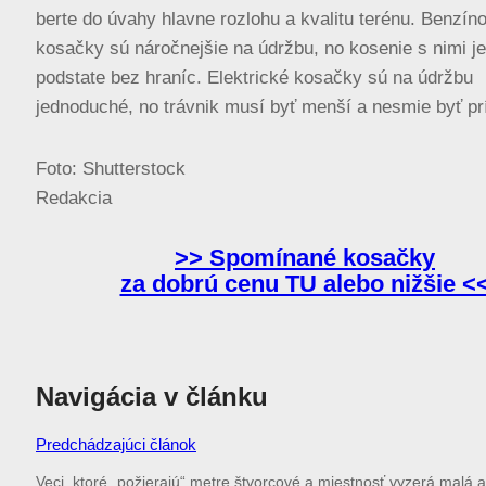
berte do úvahy hlavne rozlohu a kvalitu terénu. Benzín
kosačky sú náročnejšie na údržbu, no kosenie s nimi je
podstate bez hraníc. Elektrické kosačky sú na údržbu
jednoduché, no trávnik musí byť menší a nesmie byť príl
Foto: Shutterstock
Redakcia
>> Spomínané kosačky
za dobrú cenu TU alebo nižšie <
Navigácia v článku
Predchádzajúci článok
Veci, ktoré „požierajú“ metre štvorcové a miestnosť vyzerá malá 