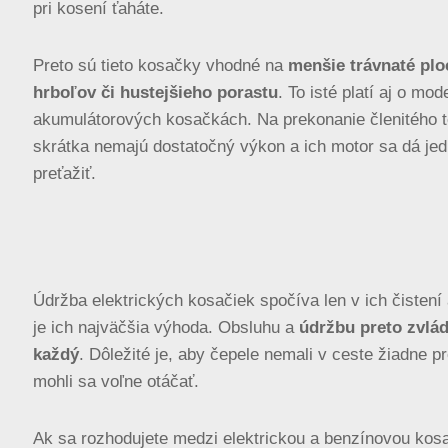
pri kosení ťaháte.
Preto sú tieto kosačky vhodné na
menšie trávnaté plo
hrboľov či hustejšieho porastu
. To isté platí aj o mo
akumulátorových kosačkách. Na prekonanie členitého 
skrátka nemajú dostatočný výkon a ich motor sa dá je
preťažiť.
Údržba elektrických kosačiek spočíva len v ich čistení 
je ich najväčšia výhoda. Obsluhu a
údržbu preto zvlá
každý
. Dôležité je, aby čepele nemali v ceste žiadne p
mohli sa voľne otáčať.
Ak sa rozhodujete medzi elektrickou a benzínovou kos