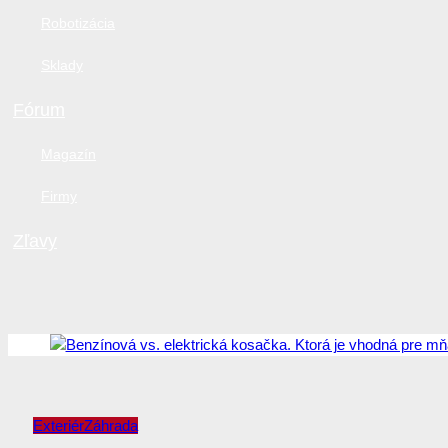
Robotizácia
Sklady
Fórum
Magazín
Firmy
Zľavy
Exteriér
Záhrada