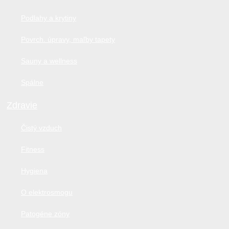
Podlahy a krytiny
Povrch. úpravy, maľby tapety
Sauny a wellness
Spálne
Zdravie
Čistý vzduch
Fitness
Hygiena
O elektrosmogu
Patogéne zóny