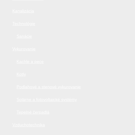
Kanalizácia
Technológie
Sanácie
Vykurovanie
Kachle a pece
Kotly
Podlahové a stenové vykurovanie
Solárne a fotovoltaické systémy
Tepelné čerpadlá
Vzduchotechnika