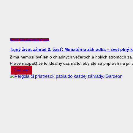
Novinky
Záhrada
Zdravé bývanie
Tajný život záhrad 2. časť: Miniatúrna záhradka – svet plný k
Zima nemusí byť len o chladných večeroch a holých stromoch za
Práve naopak! Je to ideálny čas na to, aby ste sa pripravili na jar a
Čítať viac