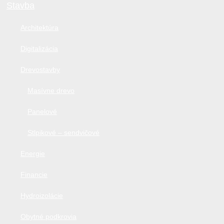
Stavba
Architektúra
Digitalizácia
Drevostavby
Masívne drevo
Panelové
Stlpikové – sendvičové
Energie
Financie
Hydroizolácie
Obytné podkrovia