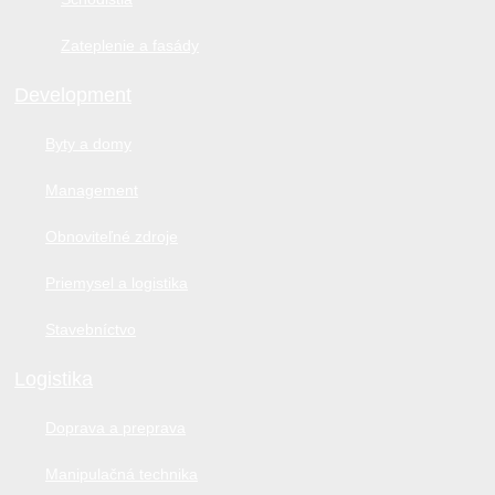
Zateplenie a fasády
Development
Byty a domy
Management
Obnoviteľné zdroje
Priemysel a logistika
Stavebníctvo
Logistika
Doprava a preprava
Manipulačná technika