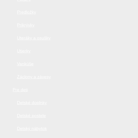
Predložky
Prikrývky
Uteráky a osušky
Utierky
Vankúše
Záclony a závesy
Pre deti
Detské doplnky
Detské postele
Detský nábytok