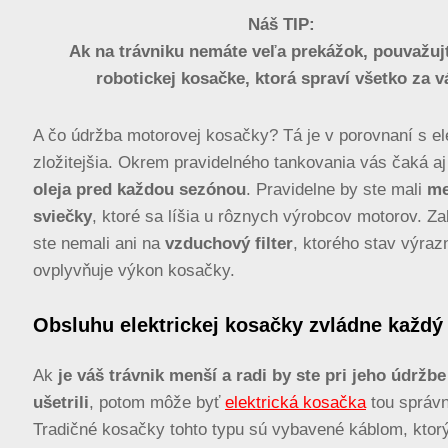
Náš TIP:
Ak na trávniku nemáte veľa prekážok, pouvažujt
robotickej kosačke, ktorá spraví všetko za v
A čo údržba motorovej kosačky? Tá je v porovnaní s el
zložitejšia. Okrem pravidelného tankovania vás čaká a
oleja pred každou sezónou
. Pravidelne by ste mali
me
sviečky
, ktoré sa líšia u rôznych výrobcov motorov. Z
ste nemali ani na
vzduchový filter
, ktorého stav výraz
ovplyvňuje výkon kosačky.
Obsluhu elektrickej kosačky zvládne každý
Ak
je váš trávnik menší a radi by ste pri jeho údržbe
ušetrili
, potom môže byť
elektrická kosačka
tou správn
Tradičné kosačky tohto typu sú vybavené káblom, ktor