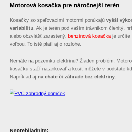
Motorová kosačka pre náročnejší terén
Kosačky so spaľovacími motormi ponúkajú
vyšší výko
variabilitu
. Ak je terén pod vaším trávnikom členitý, hr
alebo obzvlášť zarastený,
benzínová kosačka
je určite
voľbou. To isté platí aj o rozlohe.
Nemáte na pozemku elektrinu? Žiaden problém. Motor
kosačku stačí natankovať a kosiť môžete v podstate k
Napríklad aj
na chate či záhrade bez elektriny
.
Neprehliadnite: