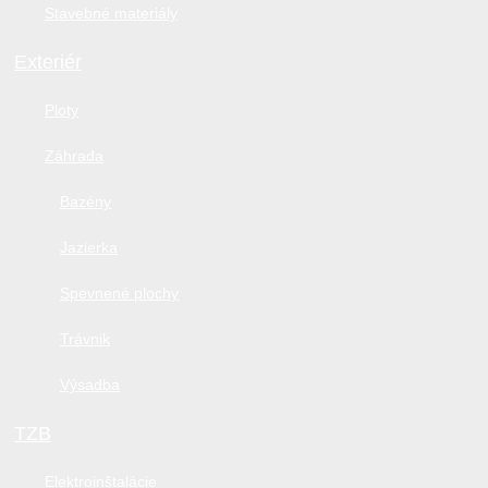
Stavebné materiály
Exteriér
Ploty
Záhrada
Bazény
Jazierka
Spevnené plochy
Trávnik
Výsadba
TZB
Elektroinštalácie