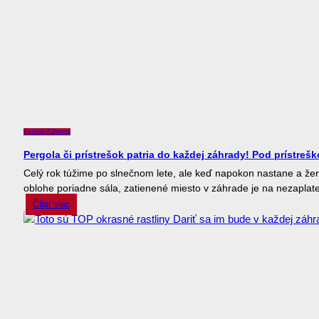
Exteriér
Záhrada
Pergola či prístrešok patria do každej záhrady! Pod prístrešk
Celý rok túžime po slnečnom lete, ale keď napokon nastane a že
oblohe poriadne sála, zatienené miesto v záhrade je na nezaplate
Čítať viac