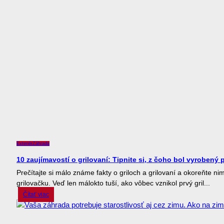
Exteriér
Záhrada
10 zaujímavostí o grilovaní: Tipnite si, z čoho bol vyrobený p
Prečítajte si málo známe fakty o griloch a grilovaní a okoreňte ni
grilovačku. Veď len málokto tuší, ako vôbec vznikol prvý gril...
Čítať viac