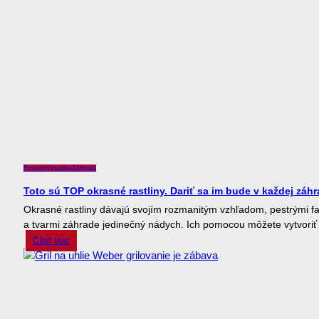
Exteriér
Výsadba
Záhrada
Toto sú TOP okrasné rastliny. Dariť sa im bude v každej záh
Okrasné rastliny dávajú svojím rozmanitým vzhľadom, pestrými f
a tvarmi záhrade jedinečný nádych. Ich pomocou môžete vytvoriť 
Čítať viac