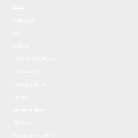
Dvere
Elektronika
Izby
Kuchyne
Kuchynský nábytok
Spotrebiče
Kúpelne a sanita
Nábytok
Obklady a dlažby
Obývačky
Osvetlenie a svietidlá