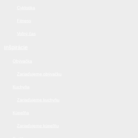
Cyklistika
Fitness
Voľný čas
Inšpirácie
Obývačka
Zariaďujeme obývačku
Kuchyňa
Zariaďujeme kuchyňu
Kúpeľňa
Zariaďujeme kúpeľňu