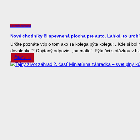
Exteriér
Záhrada
Nové chodníky či spevnená plocha pre auto. Ľahké, to urobí
Určite poznáte vtip o tom ako sa kolega pýta kolegu: „ Kde si bol 
dovolenke”? Opýtaný odpovie, „na malte”. Pýtajúci s otázkou v hla
Čítať viac