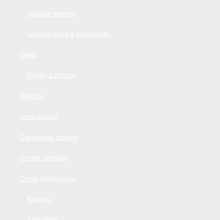
Izolácie tepelné
Strešné okná a svetlovody
Okná
Rolety a žalúzie
Strecha
Urob si sám
Zakladanie stavieb
Zimné záhrady
Zvislé konštrukcie
Komíny
Schodištia