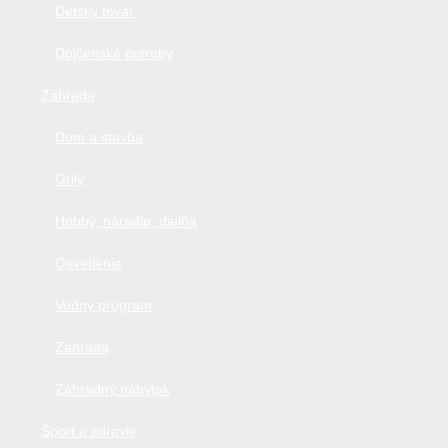
Detský tovar
Dojčenské potreby
Záhrada
Dom a stavba
Grily
Hobby, náradie, dielňa
Osvetlenie
Vodný program
Záhrada
Záhradný nábytok
Šport a zdravie