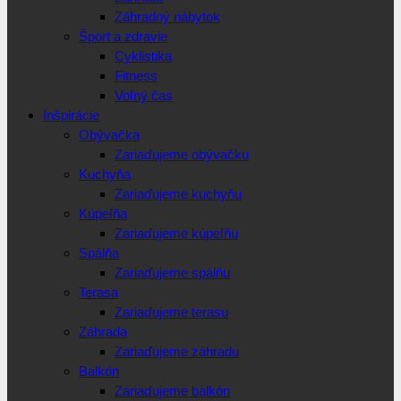
Záhradný nábytok
Šport a zdravie
Cyklistika
Fitness
Voľný čas
Inšpirácie
Obývačka
Zariaďujeme obývačku
Kuchyňa
Zariaďujeme kuchyňu
Kúpeľňa
Zariaďujeme kúpeľňu
Spálňa
Zariaďujeme spálňu
Terasa
Zariaďujeme terasu
Záhrada
Zariaďujeme záhradu
Balkón
Zariaďujeme balkón