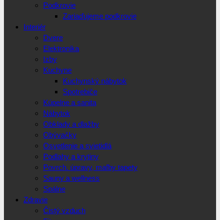
Podkrovie
Zariaďujeme podkrovie
Interiér
Dvere
Elektronika
Izby
Kuchyne
Kuchynský nábytok
Spotrebiče
Kúpelne a sanita
Nábytok
Obklady a dlažby
Obývačky
Osvetlenie a svietidlá
Podlahy a krytiny
Povrch. úpravy, maľby tapety
Sauny a wellness
Spálne
Zdravie
Čistý vzduch