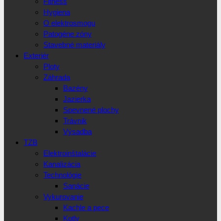
Fitness
Hygiena
O elektrosmogu
Patogéne zóny
Stavebné materiály
Exteriér
Ploty
Záhrada
Bazény
Jazierka
Spevnené plochy
Trávnik
Výsadba
TZB
Elektroinštalácie
Kanalizácia
Technológie
Sanácie
Vykurovanie
Kachle a pece
Kotly