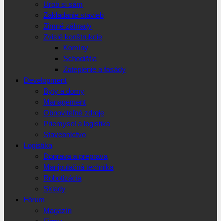
Urob si sám
Zakladanie stavieb
Zimné záhrady
Zvislé konštrukcie
Komíny
Schodištia
Zateplenie a fasády
Development
Byty a domy
Management
Obnoviteľné zdroje
Priemysel a logistika
Stavebníctvo
Logistika
Doprava a preprava
Manipulačná technika
Robotizácia
Sklady
Fórum
Magazín