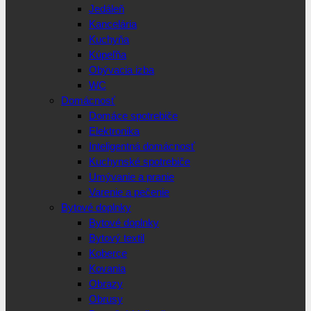
Jedáleň
Kancelária
Kuchyňa
Kúpeľňa
Obývacia izba
WC
Domácnosť
Domáce spotrebiče
Elektronika
Inteligentná domácnosť
Kuchynské spotrebiče
Umývanie a pranie
Varenie a pečenie
Bytové doplnky
Bytové doplnky
Bytový textil
Koberce
Kovania
Obrazy
Obrusy