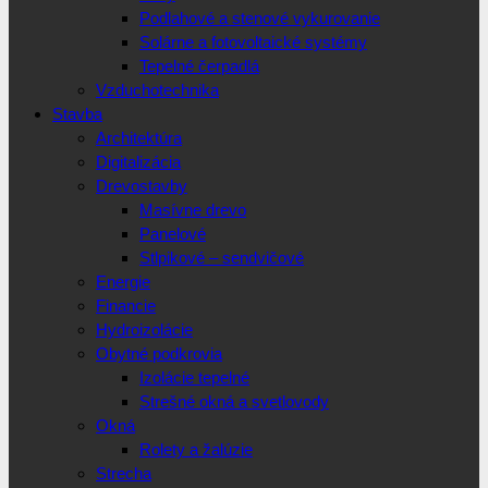
Podlahové a stenové vykurovanie
Solárne a fotovoltaické systémy
Tepelné čerpadlá
Vzduchotechnika
Stavba
Architektúra
Digitalizácia
Drevostavby
Masívne drevo
Panelové
Stlpikové – sendvičové
Energie
Financie
Hydroizolácie
Obytné podkrovia
Izolácie tepelné
Strešné okná a svetlovody
Okná
Rolety a žalúzie
Strecha