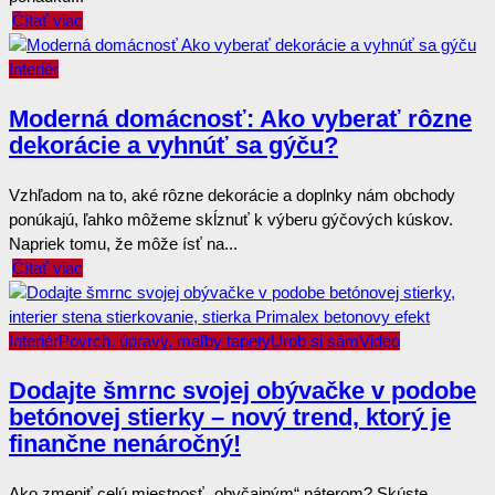
Čítať viac
Interiér
Moderná domácnosť: Ako vyberať rôzne
dekorácie a vyhnúť sa gýču?
Vzhľadom na to, aké rôzne dekorácie a doplnky nám obchody
ponúkajú, ľahko môžeme skĺznuť k výberu gýčových kúskov.
Napriek tomu, že môže ísť na...
Čítať viac
Interiér
Povrch. úpravy, maľby tapety
Urob si sám
Video
Dodajte šmrnc svojej obývačke v podobe
betónovej stierky – nový trend, ktorý je
finančne nenáročný!
Ako zmeniť celú miestnosť „obyčajným“ náterom? Skúste