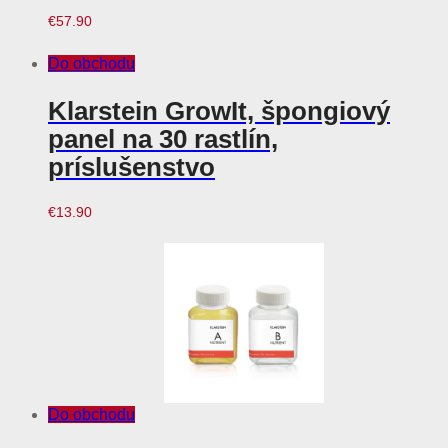
€
57.90
Do obchodu
Klarstein GrowIt, špongiový
panel na 30 rastlín,
príslušenstvo
€
13.90
Do obchodu