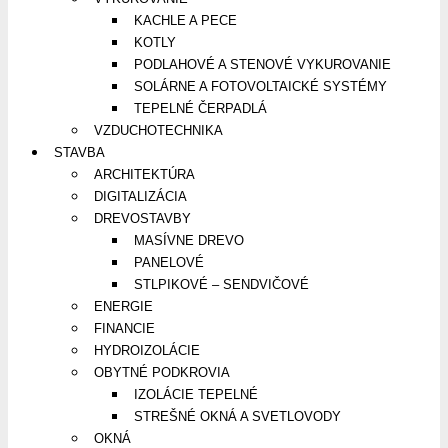
KACHLE A PECE
KOTLY
PODLAHOVÉ A STENOVÉ VYKUROVANIE
SOLÁRNE A FOTOVOLTAICKÉ SYSTÉMY
TEPELNÉ ČERPADLÁ
VZDUCHOTECHNIKA
STAVBA
ARCHITEKTÚRA
DIGITALIZÁCIA
DREVOSTAVBY
MASÍVNE DREVO
PANELOVÉ
STLPIKOVÉ – SENDVIČOVÉ
ENERGIE
FINANCIE
HYDROIZOLÁCIE
OBYTNÉ PODKROVIA
IZOLÁCIE TEPELNÉ
STREŠNÉ OKNÁ A SVETLOVODY
OKNÁ