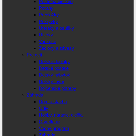
Posteľná bielizeň
Poťahy
Predložky
Prikrývky
Uteráky a osušky
Utierky
Vankúše
Záclony a závesy
Pre deti
Detské doplnky
Detské postele
Detský nábytok
Detský tovar
Dojčenské potreby
Záhrada
Dom a stavba
Grily
Hobby, náradie, dielňa
Osvetlenie
Vodný program
Záhrada