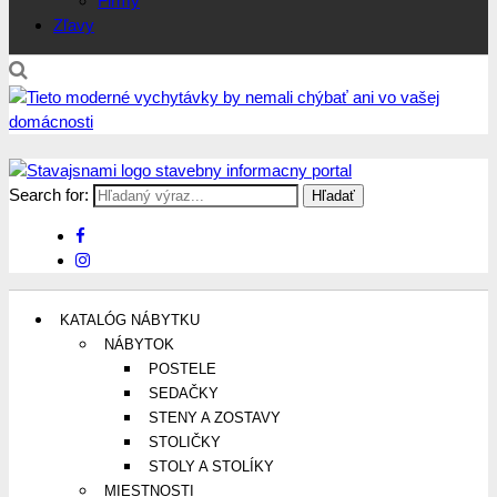
Firmy
Zľavy
Search for:
Stavajsnami.sk
Stavebníctvo, stavby, byty, domy a všetko o nich
KATALÓG NÁBYTKU
NÁBYTOK
POSTELE
SEDAČKY
STENY A ZOSTAVY
STOLIČKY
STOLY A STOLÍKY
MIESTNOSTI