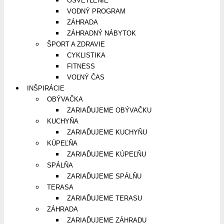
OSVETLENIE
VODNÝ PROGRAM
ZÁHRADA
ZÁHRADNÝ NÁBYTOK
ŠPORT A ZDRAVIE
CYKLISTIKA
FITNESS
VOĽNÝ ČAS
INŠPIRÁCIE
OBÝVAČKA
ZARIAĎUJEME OBÝVAČKU
KUCHYŇA
ZARIAĎUJEME KUCHYŇU
KÚPEĽŇA
ZARIAĎUJEME KÚPEĽŇU
SPÁLŇA
ZARIAĎUJEME SPÁLŇU
TERASA
ZARIAĎUJEME TERASU
ZÁHRADA
ZARIAĎUJEME ZÁHRADU