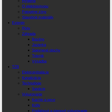
Hygiena
O elektrosmogu
Patogéne zóny
Stavebné materiály
Exteriér
Ploty
Záhrada
Bazény
Jazierka
Spevnené plochy
Trávnik
Výsadba
TZB
Elektroinštalácie
Kanalizácia
Technológie
Sanácie
Vykurovanie
Kachle a pece
Kotly
Podlahové a stenové vykurovanie