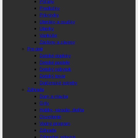
Poťahy
Predložky
Prikrývky
Uteráky a osušky
Utierky
Vankúše
Záclony a závesy
Pre deti
Detské doplnky
Detské postele
Detský nábytok
Detský tovar
Dojčenské potreby
Záhrada
Dom a stavba
Grily
Hobby, náradie, dielňa
Osvetlenie
Vodný program
Záhrada
Záhradný nábytok