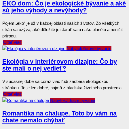
EKO dom: Čo je ekologické bývanie a aké
sú jeho výhody a nevýhody?
Pojem „eko“ je už v každej oblasti našich životov. Zo všetkých
strán sa ozýva, aké dôležité je starať sa o našu planétu a neničiť
prírodu.
Čítať viac
Nábytok
Zdravé bývanie
Ekológia v interiérovom dizajne: Čo by
ste mali o nej vedieť?
V súčasnej dobe sa čoraz viac ľudí zaoberá ekologickou
stránkou. To je len dobré, najmä z hľadiska životného prostredia.
Čítať viac
Nábytok
Zdravé bývanie
Romantika na chalupe. Toto by vám na
chate nemalo chýbať