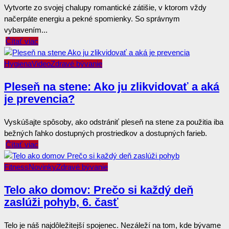
Vytvorte zo svojej chalupy romantické zátišie, v ktorom vždy
načerpáte energiu a pekné spomienky. So správnym
vybavením...
Čítať viac
Hygiena
Video
Zdravé bývanie
Pleseň na stene: Ako ju zlikvidovať a aká
je prevencia?
Vyskúšajte spôsoby, ako odstrániť pleseň na stene za použitia iba
bežných ľahko dostupných prostriedkov a dostupných farieb.
Čítať viac
Fitness
Novinky
Zdravé bývanie
Telo ako domov: Prečo si každý deň
zaslúži pohyb, 6. časť
Telo je náš najdôležitejší spojenec. Nezáleží na tom, kde bývame