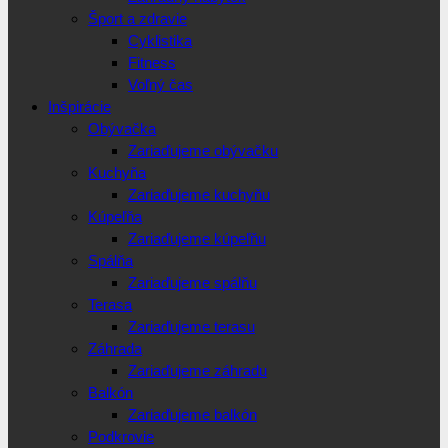
Šport a zdravie
Cyklistika
Fitness
Voľný čas
Inšpirácie
Obývačka
Zariaďujeme obývačku
Kuchyňa
Zariaďujeme kuchyňu
Kúpeľňa
Zariaďujeme kúpeľňu
Spálňa
Zariaďujeme spálňu
Terasa
Zariaďujeme terasu
Záhrada
Zariaďujeme záhradu
Balkón
Zariaďujeme balkón
Podkrovie