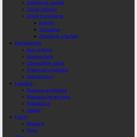
Zakladanie stavieb
Zimné záhrady
Zvislé konštrukcie
Komíny
Schodištia
Zateplenie a fasády
Development
Byty a domy
Management
Obnoviteľné zdroje
Priemysel a logistika
Stavebníctvo
Logistika
Doprava a preprava
Manipulačná technika
Robotizácia
Sklady
Fórum
Magazín
Firmy