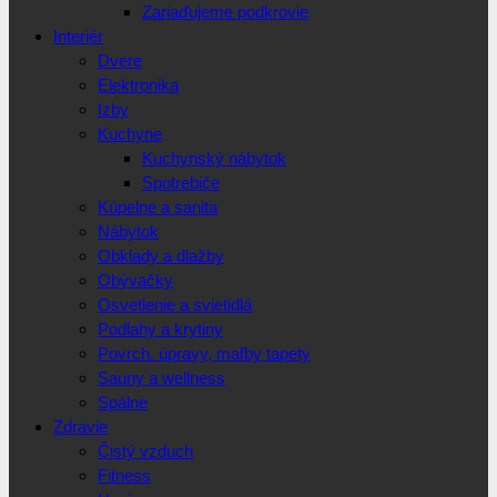
Zariaďujeme podkrovie
Interiér
Dvere
Elektronika
Izby
Kuchyne
Kuchynský nábytok
Spotrebiče
Kúpelne a sanita
Nábytok
Obklady a dlažby
Obývačky
Osvetlenie a svietidlá
Podlahy a krytiny
Povrch. úpravy, maľby tapety
Sauny a wellness
Spálne
Zdravie
Čistý vzduch
Fitness