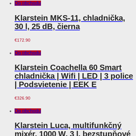
Do obchodu
Klarstein MKS-11, chladnička,
30 l, 25 dB, čierna
€
172.90
Do obchodu
Klarstein Coachella 60 Smart
chladnička | Wifi | LED | 3 police
| Podsvietenie | EEK E
€
326.90
Do obchodu
Klarstein Luca, multifunkčný
mixér, 1000 W, 3 l, bezstupňové