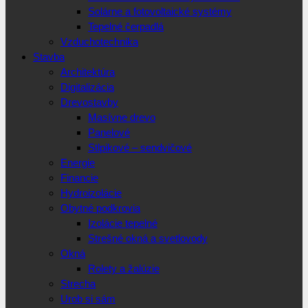
Solárne a fotovoltaické systémy
Tepelné čerpadlá
Vzduchotechnika
Stavba
Architektúra
Digitalizácia
Drevostavby
Masívne drevo
Panelové
Stlpikové – sendvičové
Energie
Financie
Hydroizolácie
Obytné podkrovia
Izolácie tepelné
Strešné okná a svetlovody
Okná
Rolety a žalúzie
Strecha
Urob si sám