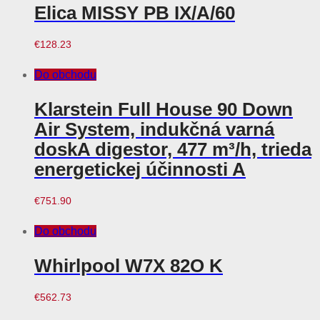
Elica MISSY PB IX/A/60
€
128.23
Do obchodu
Klarstein Full House 90 Down
Air System, indukčná varná
doskA digestor, 477 m³/h, trieda
energetickej účinnosti A
€
751.90
Do obchodu
Whirlpool W7X 82O K
€
562.73