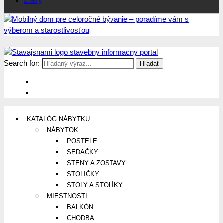
Zľavy
Search for:
Stavajsnami.sk
Stavebníctvo, stavby, byty, domy a všetko o nich
KATALÓG NÁBYTKU
NÁBYTOK
POSTELE
SEDAČKY
STENY A ZOSTAVY
STOLIČKY
STOLY A STOLÍKY
MIESTNOSTI
BALKÓN
CHODBA