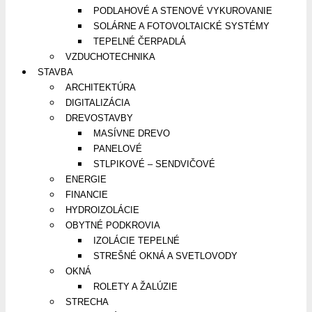
PODLAHOVÉ A STENOVÉ VYKUROVANIE
SOLÁRNE A FOTOVOLTAICKÉ SYSTÉMY
TEPELNÉ ČERPADLÁ
VZDUCHOTECHNIKA
STAVBA
ARCHITEKTÚRA
DIGITALIZÁCIA
DREVOSTAVBY
MASÍVNE DREVO
PANELOVÉ
STLPIKOVÉ – SENDVIČOVÉ
ENERGIE
FINANCIE
HYDROIZOLÁCIE
OBYTNÉ PODKROVIA
IZOLÁCIE TEPELNÉ
STREŠNÉ OKNÁ A SVETLOVODY
OKNÁ
ROLETY A ŽALÚZIE
STRECHA