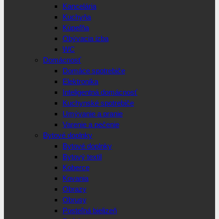
Kancelária
Kuchyňa
Kúpeľňa
Obývacia izba
WC
Domácnosť
Domáce spotrebiče
Elektronika
Inteligentná domácnosť
Kuchynské spotrebiče
Umývanie a pranie
Varenie a pečenie
Bytové doplnky
Bytové doplnky
Bytový textil
Koberce
Kovania
Obrazy
Obrusy
Posteľná bielizeň