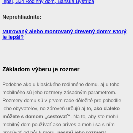
Neprehliadnite:
Murovaný alebo montovaný drevený dom? Ktorý
je lepší?
Základom výberu je rozmer
Podobne ako u klasického rodinného domu, aj u toho
mobilného sú jeho rozmery zásadným parametrom.
Rozmery domu sú v prvom rade dôležité pre pohodlie
jeho obyvateľov, no zároveň určujú aj to,
ako ďaleko
môžete s domom „cestovať“
. Na to, aby ste mohli
mobilný dom používať ako príves a mohli sa s ním
presúvať od hôr k moru,
nesmú jeho rozmery