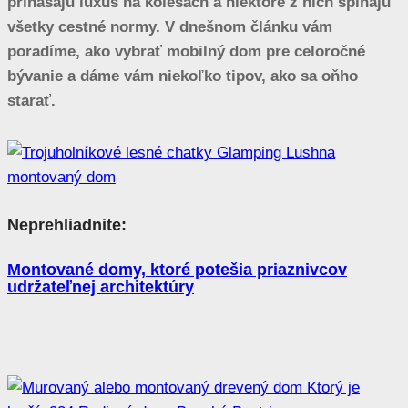
prinášajú luxus na kolesách a niektoré z nich spĺňajú
všetky cestné normy. V dnešnom článku vám
poradíme, ako vybrať mobilný dom pre celoročné
bývanie a dáme vám niekoľko tipov, ako sa oňho
starať.
Neprehliadnite:
Montované domy, ktoré potešia priaznivcov
udržateľnej architektúry