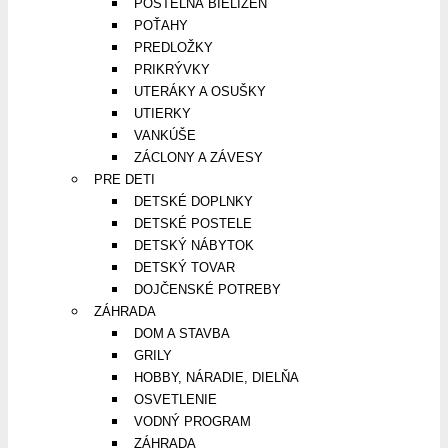
POSTEĽNÁ BIELIZEŇ
POŤAHY
PREDLOŽKY
PRIKRÝVKY
UTERÁKY A OSUŠKY
UTIERKY
VANKÚŠE
ZÁCLONY A ZÁVESY
PRE DETI
DETSKÉ DOPLNKY
DETSKÉ POSTELE
DETSKÝ NÁBYTOK
DETSKÝ TOVAR
DOJČENSKÉ POTREBY
ZÁHRADA
DOM A STAVBA
GRILY
HOBBY, NÁRADIE, DIELŇA
OSVETLENIE
VODNÝ PROGRAM
ZÁHRADA