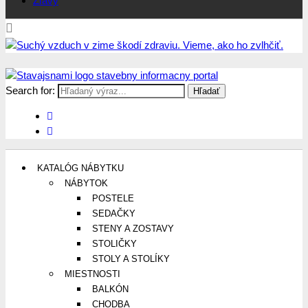
Zľavy
Search for:
Stavajsnami.sk
Stavebníctvo, stavby, byty, domy a všetko o nich
KATALÓG NÁBYTKU
NÁBYTOK
POSTELE
SEDAČKY
STENY A ZOSTAVY
STOLIČKY
STOLY A STOLÍKY
MIESTNOSTI
BALKÓN
CHODBA