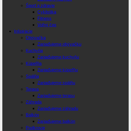
Šport a zdravie
Cyklistika
Fitness
Voľný čas
Inšpirácie
Obývačka
Zariaďujeme obývačku
Kuchyňa
Zariaďujeme kuchyňu
Kúpeľňa
Zariaďujeme kúpeľňu
Spálňa
Zariaďujeme spálňu
Terasa
Zariaďujeme terasu
Záhrada
Zariaďujeme záhradu
Balkón
Zariaďujeme balkón
Podkrovie