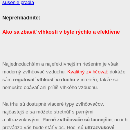
Neprehliadnite:
Ako sa zbaviť vlhkosti v byte rýchlo a efektívne
Najjednoduchším a najefektívnejším riešením je však
moderný zvlhčovač vzduchu.
Kvalitný zvlhčovač
dokáže
sám
regulovať vlhkosť vzduchu
v interiéri, takže sa
nemusíte obávať ani príliš vlhkého vzduchu.
Na trhu sú dostupné viaceré typy zvlhčovačov,
najčastejšie sa môžete stretnúť s parnými
a ultrazvukovými.
Parné zvlhčovače sú lacnejšie
, no ich
prevádza vás bude stáť viac. Hoci sú
ultrazvukové