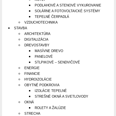
PODLAHOVÉ A STENOVÉ VYKUROVANIE
SOLÁRNE A FOTOVOLTAICKÉ SYSTÉMY
TEPELNÉ ČERPADLÁ
VZDUCHOTECHNIKA
STAVBA
ARCHITEKTÚRA
DIGITALIZÁCIA
DREVOSTAVBY
MASÍVNE DREVO
PANELOVÉ
STLPIKOVÉ – SENDVIČOVÉ
ENERGIE
FINANCIE
HYDROIZOLÁCIE
OBYTNÉ PODKROVIA
IZOLÁCIE TEPELNÉ
STREŠNÉ OKNÁ A SVETLOVODY
OKNÁ
ROLETY A ŽALÚZIE
STRECHA