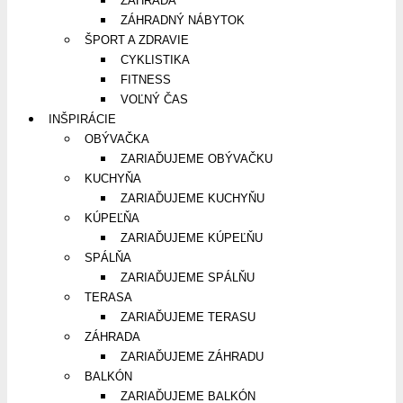
ZÁHRADA
ZÁHRADNÝ NÁBYTOK
ŠPORT A ZDRAVIE
CYKLISTIKA
FITNESS
VOĽNÝ ČAS
INŠPIRÁCIE
OBÝVAČKA
ZARIAĎUJEME OBÝVAČKU
KUCHYŇA
ZARIAĎUJEME KUCHYŇU
KÚPEĽŇA
ZARIAĎUJEME KÚPEĽŇU
SPÁLŇA
ZARIAĎUJEME SPÁLŇU
TERASA
ZARIAĎUJEME TERASU
ZÁHRADA
ZARIAĎUJEME ZÁHRADU
BALKÓN
ZARIAĎUJEME BALKÓN