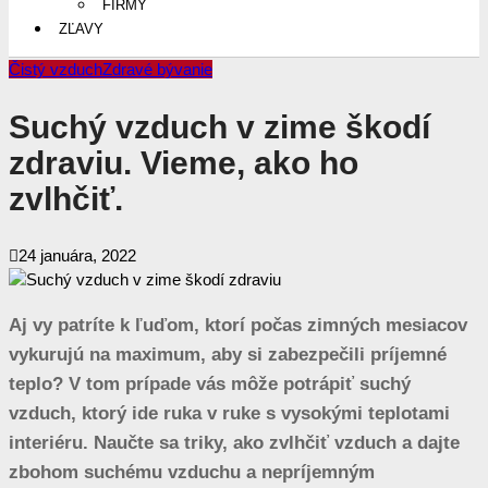
FIRMY
ZĽAVY
Čistý vzduch
Zdravé bývanie
Suchý vzduch v zime škodí
zdraviu. Vieme, ako ho
zvlhčiť.
24 januára, 2022
Aj vy patríte k ľuďom, ktorí počas zimných mesiacov
vykurujú na maximum, aby si zabezpečili príjemné
teplo? V tom prípade vás môže potrápiť suchý
vzduch, ktorý ide ruka v ruke s vysokými teplotami
interiéru. Naučte sa triky, ako zvlhčiť vzduch a dajte
zbohom suchému vzduchu a nepríjemným