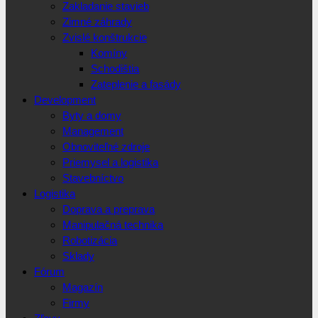
Zakladanie stavieb
Zimné záhrady
Zvislé konštrukcie
Komíny
Schodištia
Zateplenie a fasády
Development
Byty a domy
Management
Obnoviteľné zdroje
Priemysel a logistika
Stavebníctvo
Logistika
Doprava a preprava
Manipulačná technika
Robotizácia
Sklady
Fórum
Magazín
Firmy