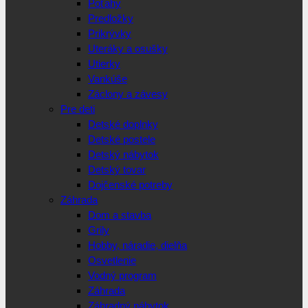
Poťahy
Predložky
Prikrývky
Uteráky a osušky
Utierky
Vankúše
Záclony a závesy
Pre deti
Detské doplnky
Detské postele
Detský nábytok
Detský tovar
Dojčenské potreby
Záhrada
Dom a stavba
Grily
Hobby, náradie, dielňa
Osvetlenie
Vodný program
Záhrada
Záhradný nábytok