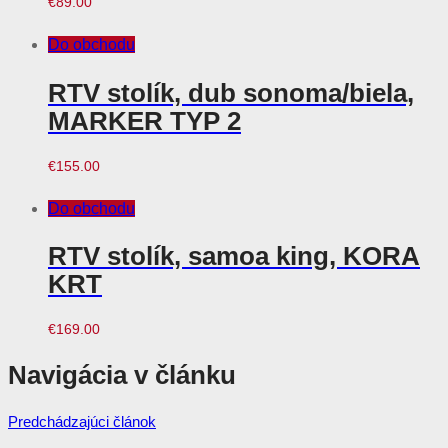
€
89.00
Do obchodu
RTV stolík, dub sonoma/biela,
MARKER TYP 2
€
155.00
Do obchodu
RTV stolík, samoa king, KORA
KRT
€
169.00
Navigácia v článku
Predchádzajúci článok