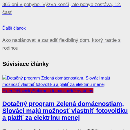
365 dní v pohybe. Výzva končí, ale pohyb zostáva, 12.
časť
Ďalší článok
Ako naplánovať a zariadiť flexibilný dom, ktorý rastie s
rodinou
Súvisiace články
Exteriér
Novinky
Solárne a fotovoltaické systémy
Dotačný program Zelená domácnostiam,
Slováci majú možnosť vlastniť fotovoltiku
a platiť za elektrinu menej