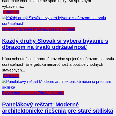
načerpáte energiu a pekné spomienky. So správnym
vybavením...
Čítať viac
Novinky
Stavebné materiály
Zdravé bývanie
Každý druhý Slovák si vyberá bývanie s
dôrazom na trvalú udržateľnosť
Kúpu nehnuteľnosti máme čoraz viac spojenú s dôrazom na trvalú
udržateľnosť. Energetická nenáročnosť a použitie vhodných
stavebných...
Čítať viac
Byty a domy
Novinky
Zdravé bývanie
Panelákový reštart: Moderné
architektonické riešenia pre staré sídliská