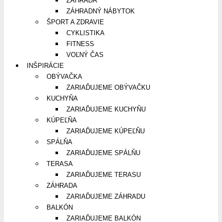
ZÁHRADA
ZÁHRADNÝ NÁBYTOK
ŠPORT A ZDRAVIE
CYKLISTIKA
FITNESS
VOĽNÝ ČAS
INŠPIRÁCIE
OBÝVAČKA
ZARIAĎUJEME OBÝVAČKU
KUCHYŇA
ZARIAĎUJEME KUCHYŇU
KÚPEĽŇA
ZARIAĎUJEME KÚPEĽŇU
SPÁLŇA
ZARIAĎUJEME SPÁLŇU
TERASA
ZARIAĎUJEME TERASU
ZÁHRADA
ZARIAĎUJEME ZÁHRADU
BALKÓN
ZARIAĎUJEME BALKÓN