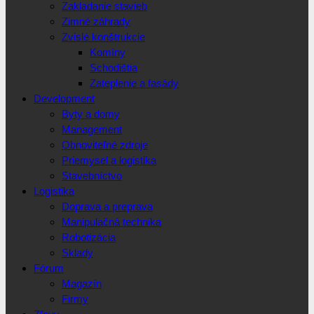
Zakladanie stavieb
Zimné záhrady
Zvislé konštrukcie
Komíny
Schodištia
Zateplenie a fasády
Development
Byty a domy
Management
Obnoviteľné zdroje
Priemysel a logistika
Stavebníctvo
Logistika
Doprava a preprava
Manipulačná technika
Robotizácia
Sklady
Fórum
Magazín
Firmy