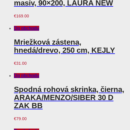
masív, 90×200, LAURA NEW
€
169.00
Do obchodu
Mriežková zástena,
hnedá/drevo, 250 cm, KEJLY
€
31.00
Do obchodu
Spodná rohová skrinka, čierna,
ARAKA/MENZO/SIBER 30 D
ZAK BB
€
79.00