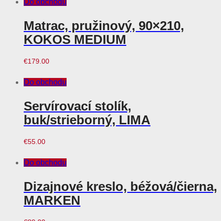
Do obchodu
Matrac, pružinový, 90×210,
KOKOS MEDIUM
€
179.00
Do obchodu
Servírovací stolík,
buk/strieborný, LIMA
€
55.00
Do obchodu
Dizajnové kreslo, béžová/čierna,
MARKEN