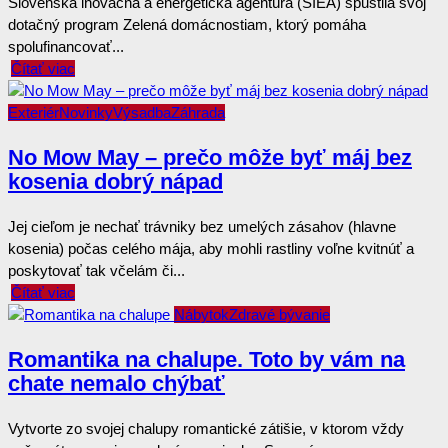
Slovenská inovačná a energetická agentúra (SIEA) spustila svoj
dotačný program Zelená domácnostiam, ktorý pomáha
spolufinancovať...
Čítať viac
Exteriér
Novinky
Výsadba
Záhrada
No Mow May – prečo môže byť máj bez
kosenia dobrý nápad
Jej cieľom je nechať trávniky bez umelých zásahov (hlavne
kosenia) počas celého mája, aby mohli rastliny voľne kvitnúť a
poskytovať tak včelám či...
Čítať viac
Nábytok
Zdravé bývanie
Romantika na chalupe. Toto by vám na
chate nemalo chýbať
Vytvorte zo svojej chalupy romantické zátišie, v ktorom vždy