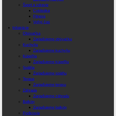
Šport a zdravie
Cyklistika
Fitness
Voľný čas
Inšpirácie
Obývačka
Zariaďujeme obývačku
Kuchyňa
Zariaďujeme kuchyňu
Kúpeľňa
Zariaďujeme kúpeľňu
Spálňa
Zariaďujeme spálňu
Terasa
Zariaďujeme terasu
Záhrada
Zariaďujeme záhradu
Balkón
Zariaďujeme balkón
Podkrovie