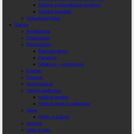
Solárne a fotovoltaické systémy
Tepelné čerpadlá
Vzduchotechnika
Stavba
Architektúra
Digitalizácia
Drevostavby
Masívne drevo
Panelové
Stlpikové – sendvičové
Energie
Financie
Hydroizolácie
Obytné podkrovia
Izolácie tepelné
Strešné okná a svetlovody
Okná
Rolety a žalúzie
Strecha
Urob si sám