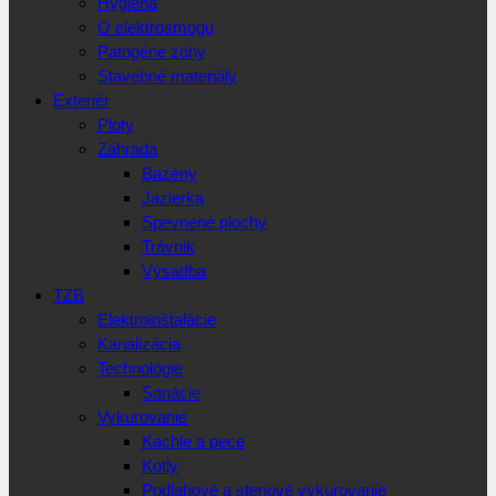
Hygiena
O elektrosmogu
Patogéne zóny
Stavebné materiály
Exteriér
Ploty
Záhrada
Bazény
Jazierka
Spevnené plochy
Trávnik
Výsadba
TZB
Elektroinštalácie
Kanalizácia
Technológie
Sanácie
Vykurovanie
Kachle a pece
Kotly
Podlahové a stenové vykurovanie