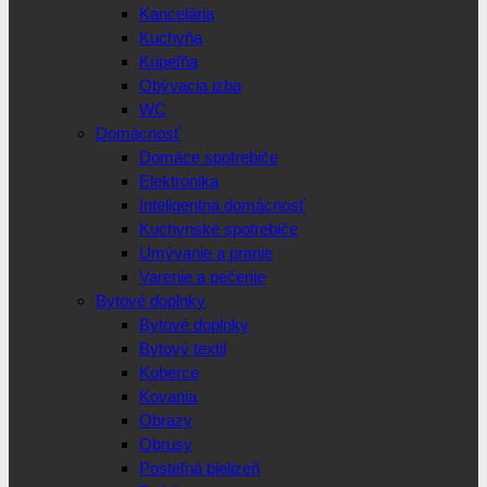
Kancelária
Kuchyňa
Kúpeľňa
Obývacia izba
WC
Domácnosť
Domáce spotrebiče
Elektronika
Inteligentná domácnosť
Kuchynské spotrebiče
Umývanie a pranie
Varenie a pečenie
Bytové doplnky
Bytové doplnky
Bytový textil
Koberce
Kovania
Obrazy
Obrusy
Posteľná bielizeň