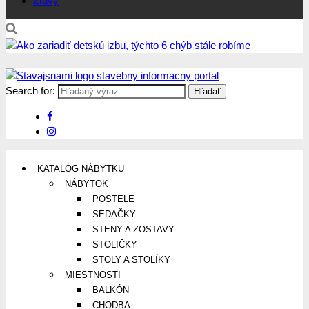
Zľavy
Search for:
Stavajsnami.sk
Stavebníctvo, stavby, byty, domy a všetko o nich
KATALÓG NÁBYTKU
NÁBYTOK
POSTELE
SEDAČKY
STENY A ZOSTAVY
STOLIČKY
STOLY A STOLÍKY
MIESTNOSTI
BALKÓN
CHODBA