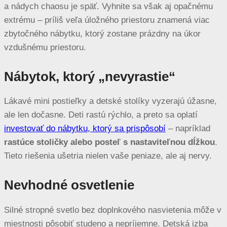
a nádych chaosu je späť. Vyhnite sa však aj opačnému
extrému – príliš veľa úložného priestoru znamená viac
zbytočného nábytku, ktorý zostane prázdny na úkor
vzdušnému priestoru.
Nábytok, ktorý „nevyrastie“
Lákavé mini postieľky a detské stolíky vyzerajú úžasne,
ale len dočasne. Deti rastú rýchlo, a preto sa oplatí
investovať do nábytku, ktorý sa prispôsobí
– napríklad
rastúce stoličky alebo posteľ s nastaviteľnou dĺžkou
.
Tieto riešenia ušetria nielen vaše peniaze, ale aj nervy.
Nevhodné osvetlenie
Silné stropné svetlo bez doplnkového nasvietenia môže v
miestnosti pôsobiť studeno a nepríjemne. Detská izba