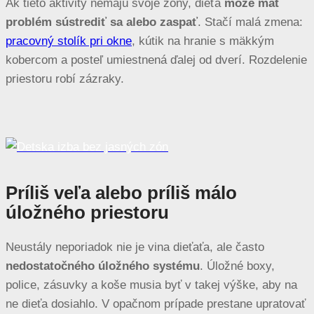
Ak tieto aktivity nemajú svoje zóny, dieťa
môže mať
problém sústrediť sa alebo zaspať
. Stačí malá zmena:
pracovný stolík pri okne
, kútik na hranie s mäkkým
kobercom a posteľ umiestnená ďalej od dverí. Rozdelenie
priestoru robí zázraky.
Príliš veľa alebo príliš málo
úložného priestoru
Neustály neporiadok nie je vina dieťaťa, ale často
nedostatočného úložného systému
. Úložné boxy,
police, zásuvky a koše musia byť v takej výške, aby na
ne dieťa dosiahlo. V opačnom prípade prestane upratovať