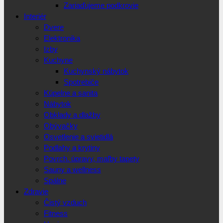
Zariaďujeme podkrovie
Interiér
Dvere
Elektronika
Izby
Kuchyne
Kuchynský nábytok
Spotrebiče
Kúpelne a sanita
Nábytok
Obklady a dlažby
Obývačky
Osvetlenie a svietidlá
Podlahy a krytiny
Povrch. úpravy, maľby tapety
Sauny a wellness
Spálne
Zdravie
Čistý vzduch
Fitness