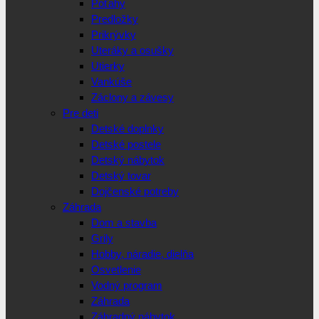
Poťahy
Predložky
Prikrývky
Uteráky a osušky
Utierky
Vankúše
Záclony a závesy
Pre deti
Detské doplnky
Detské postele
Detský nábytok
Detský tovar
Dojčenské potreby
Záhrada
Dom a stavba
Grily
Hobby, náradie, dielňa
Osvetlenie
Vodný program
Záhrada
Záhradný nábytok