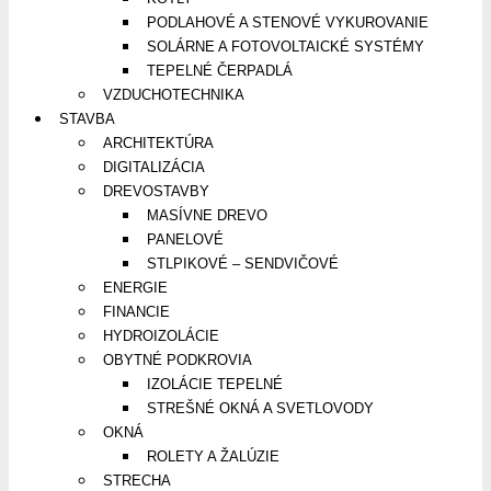
PODLAHOVÉ A STENOVÉ VYKUROVANIE
SOLÁRNE A FOTOVOLTAICKÉ SYSTÉMY
TEPELNÉ ČERPADLÁ
VZDUCHOTECHNIKA
STAVBA
ARCHITEKTÚRA
DIGITALIZÁCIA
DREVOSTAVBY
MASÍVNE DREVO
PANELOVÉ
STLPIKOVÉ – SENDVIČOVÉ
ENERGIE
FINANCIE
HYDROIZOLÁCIE
OBYTNÉ PODKROVIA
IZOLÁCIE TEPELNÉ
STREŠNÉ OKNÁ A SVETLOVODY
OKNÁ
ROLETY A ŽALÚZIE
STRECHA