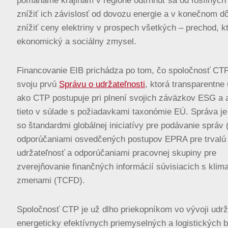
pomáhame krajinám v regióne odtrhnúť sa od fosílnych 
znížiť ich závislosť od dovozu energie a v konečnom d
znížiť ceny elektriny v prospech všetkých – prechod, k
ekonomický a sociálny zmysel.
Financovanie EIB prichádza po tom, čo spoločnosť CTP
svoju prvú
Správu o udržateľnosti
, ktorá transparentne
ako CTP postupuje pri plnení svojich záväzkov ESG a 
tieto v súlade s požiadavkami taxonómie EÚ. Správa je
so štandardmi globálnej iniciatívy pre podávanie správ 
odporúčaniami osvedčených postupov EPRA pre trvalú
udržateľnosť a odporúčaniami pracovnej skupiny pre
zverejňovanie finančných informácií súvisiacich s klim
zmenami (TCFD).
Spoločnosť CTP je už dlho priekopníkom vo vývoji udrž
energeticky efektívnych priemyselných a logistických 