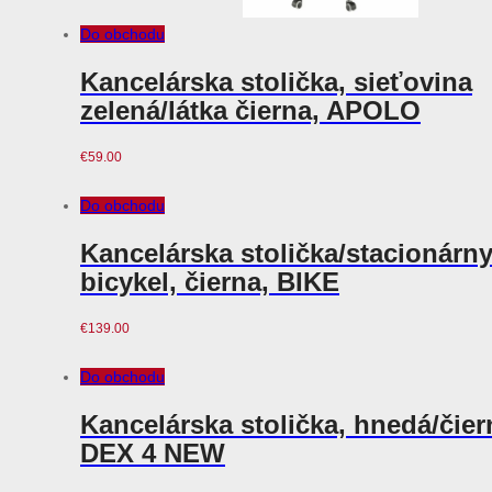
Do obchodu
Kancelárska stolička, sieťovina
zelená/látka čierna, APOLO
€
59.00
Do obchodu
Kancelárska stolička/stacionárn
bicykel, čierna, BIKE
€
139.00
Do obchodu
Kancelárska stolička, hnedá/čier
DEX 4 NEW