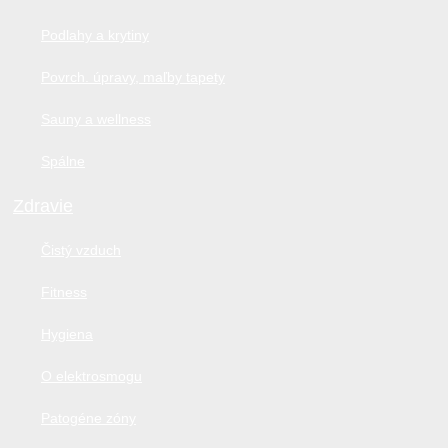
Podlahy a krytiny
Povrch. úpravy, maľby tapety
Sauny a wellness
Spálne
Zdravie
Čistý vzduch
Fitness
Hygiena
O elektrosmogu
Patogéne zóny