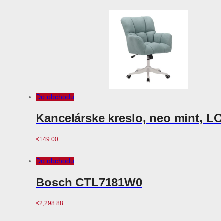
Do obchodu
Kancelárske kreslo, neo mint, 
€
149.00
Do obchodu
Bosch CTL7181W0
€
2,298.88