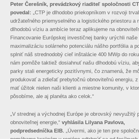
Peter Čerešník, prevádzkový riaditeľ spoločnosti CT
povedal:
„CTP je dlhodobo priekopníkom v rozvoji trva
udržateľného priemyselného a logistického priestoru a
dlhodobú víziu a ambície teraz aplikujeme na obnoviteľ
Financovanie Európskej investičnej banky urýchli naše
maximalizáciu solárneho potenciálu nášho portfólia a
splniť náš strednodobý cieľ inštalácie 400 MWp do roku
nám pomôže taktiež dosiahnuť našu dlhodobú víziu, ab
parky stali energeticky pozitívnymi, čo znamená, že m
produkovať a zdieľať prebytočnú obnoviteľnú energiu, 
mať úžitok nielen naši klienti a miestne komunity, v kto
pôsobíme, ale aj planéta ako celok.“
„V strednej a východnej Európe je obrovský nevyužitý p
obnoviteľnej energie,“
vyhlásila Lilyana Pavlova,
podpredsedníčka EIB.
„Úvermi, ako je ten pre spoloč