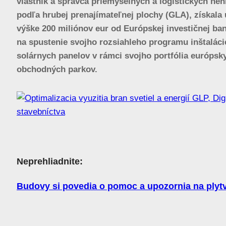
vlastník a správca priemyselných a logistických neh
podľa hrubej prenajímateľnej plochy (GLA), získala 
výške 200 miliónov eur od Európskej investičnej ban
na spustenie svojho rozsiahleho programu inštaláci
solárnych panelov v rámci svojho portfólia európsk
obchodných parkov.
Neprehliadnite:
Budovy si povedia o pomoc a upozornia na plyt