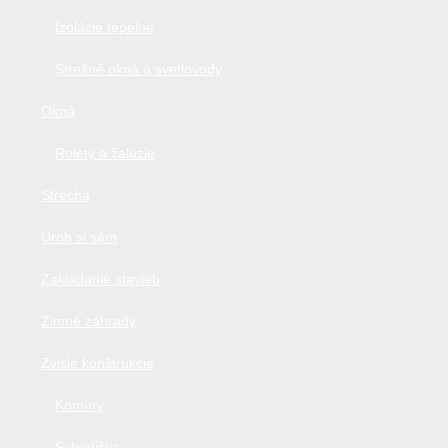
Izolácie tepelné
Strešné okná a svetlovody
Okná
Rolety a žalúzie
Strecha
Urob si sám
Zakladanie stavieb
Zimné záhrady
Zvislé konštrukcie
Komíny
Schodištia