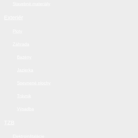
Stavebné materiály
Exteriér
Ploty
Záhrada
Bazény
Jazierka
Spevnené plochy
Trávnik
Výsadba
TZB
Elektroinštalácie