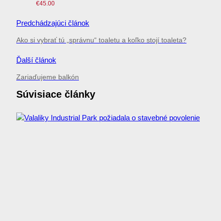
€
45.00
Navigácia
Predchádzajúci článok
v
Ako si vybrať tú „správnu“ toaletu a koľko stojí toaleta?
článku
Ďalší článok
Zariaďujeme balkón
Súvisiace články