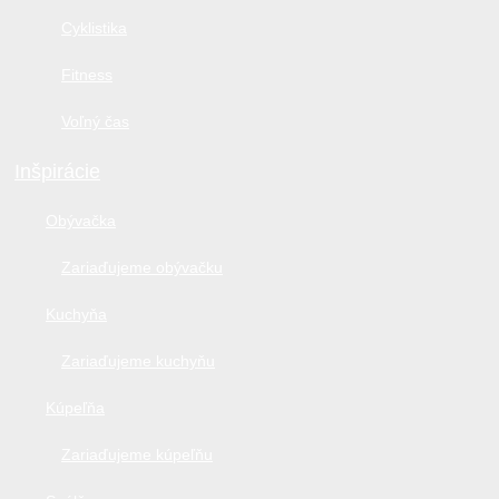
Cyklistika
Fitness
Voľný čas
Inšpirácie
Obývačka
Zariaďujeme obývačku
Kuchyňa
Zariaďujeme kuchyňu
Kúpeľňa
Zariaďujeme kúpeľňu