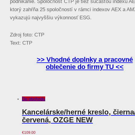
podnikanie. Spoločnosť CTP je tiež súčasťou indexu 
ktorý zahŕňa 25 spoločností v rámci indexov AEX a AM
vykazujú najvyššiu výkonnosť ESG.
Zdroj foto: CTP
Text: CTP
>> Vhodné doplnky a pracovné
oblečenie do firmy TU <<
Do obchodu
Kancelárske/herné kreslo, čierna/
červená, OZGE NEW
€
109.00