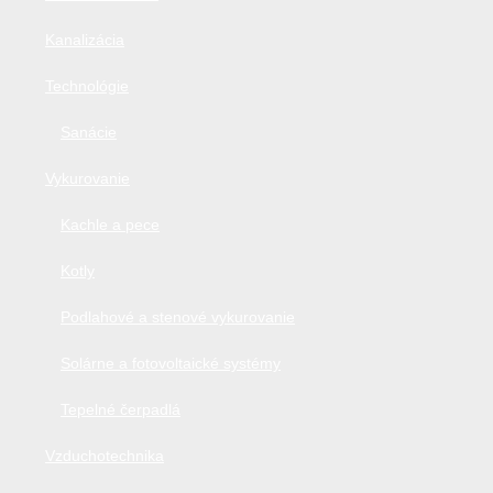
Kanalizácia
Technológie
Sanácie
Vykurovanie
Kachle a pece
Kotly
Podlahové a stenové vykurovanie
Solárne a fotovoltaické systémy
Tepelné čerpadlá
Vzduchotechnika