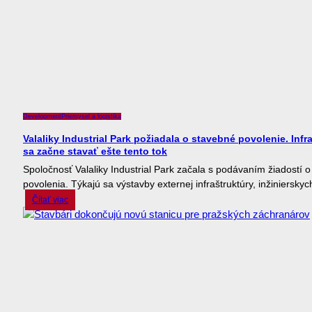
Development
Priemysel a logistika
Valaliky Industrial Park požiadala o stavebné povolenie. Infr
sa začne stavať ešte tento tok
Spoločnosť Valaliky Industrial Park začala s podávaním žiadostí 
povolenia. Týkajú sa výstavby externej infraštruktúry, inžinierskych 
Čítať viac