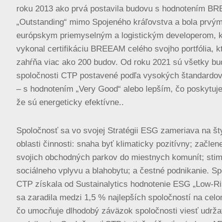
roku 2013 ako prvá postavila budovu s hodnotením B
„Outstanding“ mimo Spojeného kráľovstva a bola prvý
európskym priemyselným a logistickým developerom, k
vykonal certifikáciu BREEAM celého svojho portfólia, k
zahŕňa viac ako 200 budov. Od roku 2021 sú všetky b
spoločnosti CTP postavené podľa vysokých štandard
– s hodnotením „Very Good“ alebo lepším, čo poskytuje
že sú energeticky efektívne..
Spoločnosť sa vo svojej Stratégii ESG zameriava na št
oblasti činnosti: snaha byť klimaticky pozitívny; začlen
svojich obchodných parkov do miestnych komunít; stim
sociálneho vplyvu a blahobytu; a čestné podnikanie. S
CTP získala od Sustainalytics hodnotenie ESG „Low-Ri
sa zaradila medzi 1,5 % najlepších spoločností na celo
čo umocňuje dlhodobý záväzok spoločnosti viesť udrža