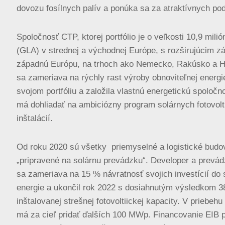
dovozu fosílnych palív a ponúka sa za atraktívnych po
Spoločnosť CTP, ktorej portfólio je o veľkosti 10,9 mili
(GLA) v strednej a východnej Európe, s rozširujúcim 
západnú Európu, na trhoch ako Nemecko, Rakúsko a H
sa zameriava na rýchly rast výroby obnoviteľnej energi
svojom portfóliu a založila vlastnú energetickú spoločno
má dohliadať na ambiciózny program solárnych fotovol
inštalácií.
Od roku 2020 sú všetky priemyselné a logistické bud
„pripravené na solárnu prevádzku“. Developer a prevád
sa zameriava na 15 % návratnosť svojich investícií do 
energie a ukončil rok 2022 s dosiahnutým výsledkom
inštalovanej strešnej fotovoltiickej kapacity. V priebeh
má za cieľ pridať ďalších 100 MWp. Financovanie EIB 