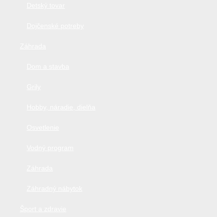
Detský tovar
Dojčenské potreby
Záhrada
Dom a stavba
Grily
Hobby, náradie, dielňa
Osvetlenie
Vodný program
Záhrada
Záhradný nábytok
Šport a zdravie