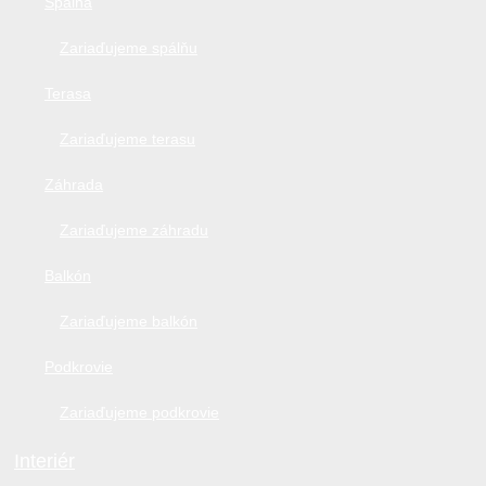
Spálňa
Zariaďujeme spálňu
Terasa
Zariaďujeme terasu
Záhrada
Zariaďujeme záhradu
Balkón
Zariaďujeme balkón
Podkrovie
Zariaďujeme podkrovie
Interiér