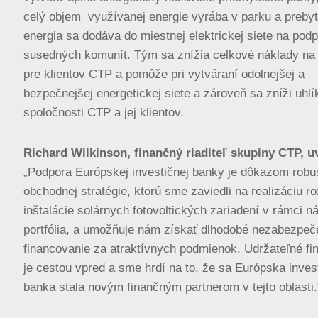
celý objem využívanej energie vyrába v parku a preby
energia sa dodáva do miestnej elektrickej siete na pod
susedných komunít. Tým sa znížia celkové náklady na
pre klientov CTP a pomôže pri vytváraní odolnejšej a
bezpečnejšej energetickej siete a zároveň sa zníži uhl
spoločnosti CTP a jej klientov.
Richard Wilkinson, finančný riaditeľ skupiny CTP, u
„Podpora Európskej investičnej banky je dôkazom robu
obchodnej stratégie, ktorú sme zaviedli na realizáciu ro
inštalácie solárnych fotovoltických zariadení v rámci n
portfólia, a umožňuje nám získať dlhodobé nezabezpe
financovanie za atraktívnych podmienok. Udržateľné fi
je cestou vpred a sme hrdí na to, že sa Európska inves
banka stala novým finančným partnerom v tejto oblasti.