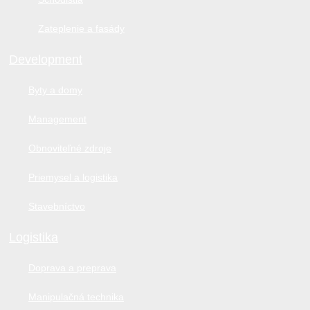
Zateplenie a fasády
Development
Byty a domy
Management
Obnoviteľné zdroje
Priemysel a logistika
Stavebníctvo
Logistika
Doprava a preprava
Manipulačná technika