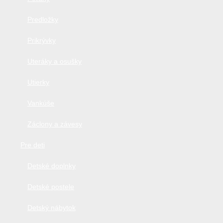
Predložky
Prikrývky
Uteráky a osušky
Utierky
Vankúše
Záclony a závesy
Pre deti
Detské doplnky
Detské postele
Detský nábytok