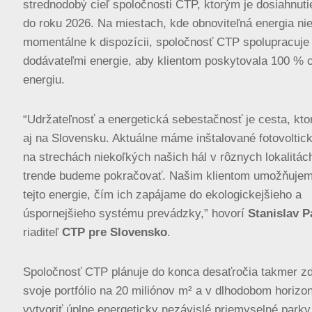
strednodobý cieľ spoločnosti CTP, ktorým je dosiahnu
do roku 2026. Na miestach, kde obnoviteľná energia nie
momentálne k dispozícii, spoločnosť CTP spolupracuje
dodávateľmi energie, aby klientom poskytovala 100 % 
energiu.
“Udržateľnosť a energetická sebestačnosť je cesta, kt
aj na Slovensku. Aktuálne máme inštalované fotovoltic
na strechách niekoľkých našich hál v rôznych lokalitác
trende budeme pokračovať. Našim klientom umožňujem
tejto energie, čím ich zapájame do ekologickejšieho a
úspornejšieho systému prevádzky,” hovorí
Stanislav 
riaditeľ
CTP pre Slovensko
.
Spoločnosť CTP plánuje do konca desaťročia takmer zd
svoje portfólio na 20 miliónov m² a v dlhodobom horizon
vytvoriť úplne energeticky nezávislé priemyselné parky