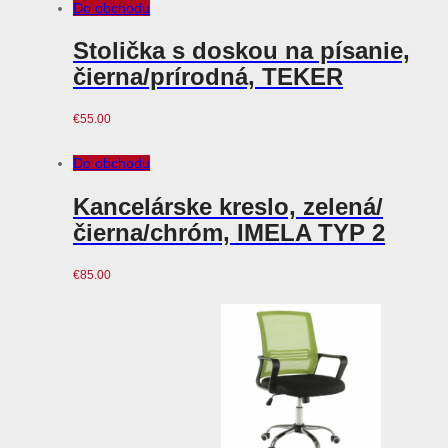
Do obchodu
Stolička s doskou na písanie,
čierna/prírodná, TEKER
€
55.00
Do obchodu
Kancelárske kreslo, zelená/
čierna/chróm, IMELA TYP 2
€
85.00