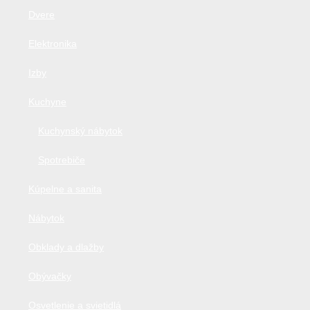
Dvere
Elektronika
Izby
Kuchyne
Kuchynský nábytok
Spotrebiče
Kúpelne a sanita
Nábytok
Obklady a dlažby
Obývačky
Osvetlenie a svietidlá