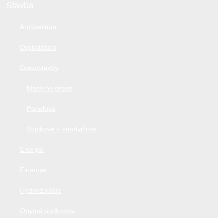
Stavba
Architektúra
Digitalizácia
Drevostavby
Masívne drevo
Panelové
Stlpikové – sendvičové
Energie
Financie
Hydroizolácie
Obytné podkrovia