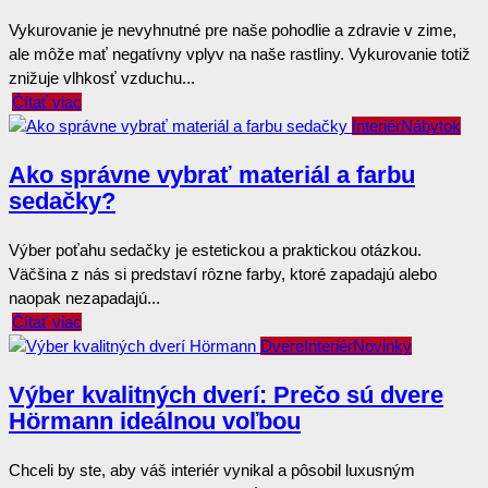
Vykurovanie je nevyhnutné pre naše pohodlie a zdravie v zime,
ale môže mať negatívny vplyv na naše rastliny. Vykurovanie totiž
znižuje vlhkosť vzduchu...
Čítať viac
Interiér
Nábytok
Ako správne vybrať materiál a farbu
sedačky?
Výber poťahu sedačky je estetickou a praktickou otázkou.
Väčšina z nás si predstaví rôzne farby, ktoré zapadajú alebo
naopak nezapadajú...
Čítať viac
Dvere
Interiér
Novinky
Výber kvalitných dverí: Prečo sú dvere
Hörmann ideálnou voľbou
Chceli by ste, aby váš interiér vynikal a pôsobil luxusným