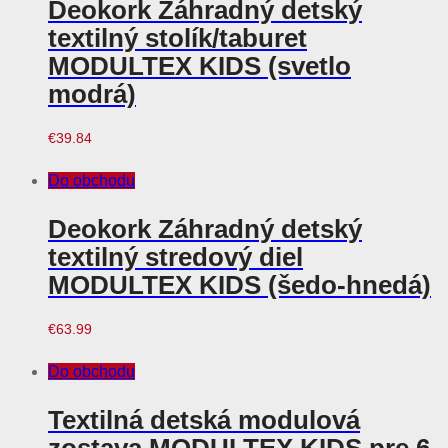
Deokork Záhradný detský
textilný stolík/taburet
MODULTEX KIDS (svetlo
modrá)
€
39.84
Do obchodu
Deokork Záhradný detský
textilný stredový diel
MODULTEX KIDS (šedo-hnedá)
€
63.99
Do obchodu
Textilná detská modulová