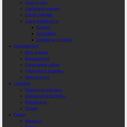
Urob si sám
Zakladanie stavieb
Zimné záhrady
Zvislé konštrukcie
Komíny
Schodištia
Zateplenie a fasády
Development
Byty a domy
Management
Obnoviteľné zdroje
Priemysel a logistika
Stavebníctvo
Logistika
Doprava a preprava
Manipulačná technika
Robotizácia
Sklady
Fórum
Magazín