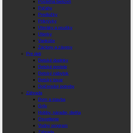
Posteľná bielizeň
Poťahy
Predložky
Prikrývky
Uteráky a osušky
Utierky
Vankúše
Záclony a závesy
Pre deti
Detské doplnky
Detské postele
Detský nábytok
Detský tovar
Dojčenské potreby
Záhrada
Dom a stavba
Grily
Hobby, náradie, dielňa
Osvetlenie
Vodný program
Záhrada