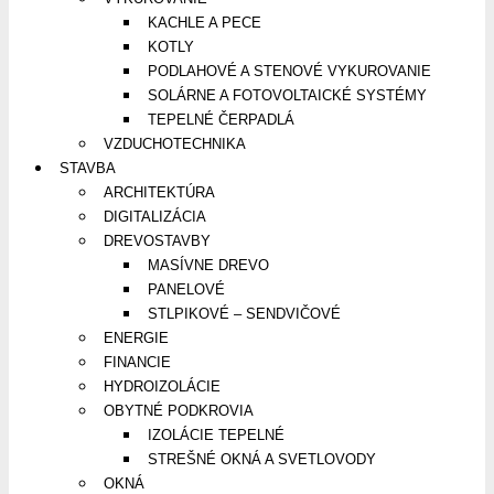
KACHLE A PECE
KOTLY
PODLAHOVÉ A STENOVÉ VYKUROVANIE
SOLÁRNE A FOTOVOLTAICKÉ SYSTÉMY
TEPELNÉ ČERPADLÁ
VZDUCHOTECHNIKA
STAVBA
ARCHITEKTÚRA
DIGITALIZÁCIA
DREVOSTAVBY
MASÍVNE DREVO
PANELOVÉ
STLPIKOVÉ – SENDVIČOVÉ
ENERGIE
FINANCIE
HYDROIZOLÁCIE
OBYTNÉ PODKROVIA
IZOLÁCIE TEPELNÉ
STREŠNÉ OKNÁ A SVETLOVODY
OKNÁ