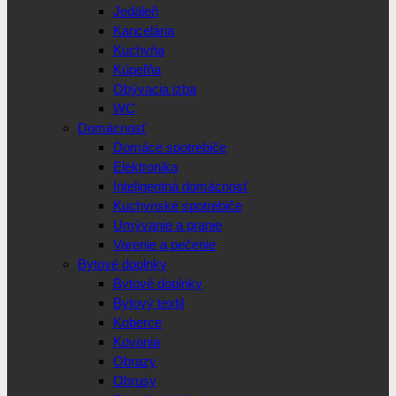
Jedáleň
Kancelária
Kuchyňa
Kúpeľňa
Obývacia izba
WC
Domácnosť
Domáce spotrebiče
Elektronika
Inteligentná domácnosť
Kuchynské spotrebiče
Umývanie a pranie
Varenie a pečenie
Bytové doplnky
Bytové doplnky
Bytový textil
Koberce
Kovania
Obrazy
Obrusy