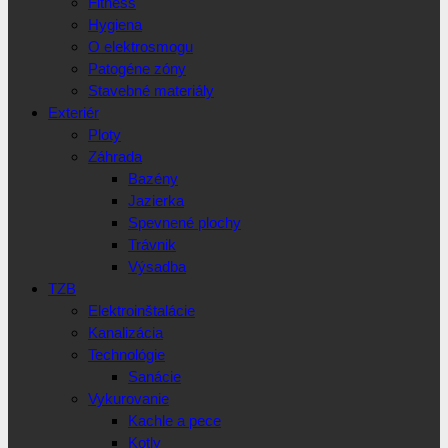
Fitness
Hygiena
O elektrosmogu
Patogéne zóny
Stavebné materiály
Exteriér
Ploty
Záhrada
Bazény
Jazierka
Spevnené plochy
Trávnik
Výsadba
TZB
Elektroinštalácie
Kanalizácia
Technológie
Sanácie
Vykurovanie
Kachle a pece
Kotly