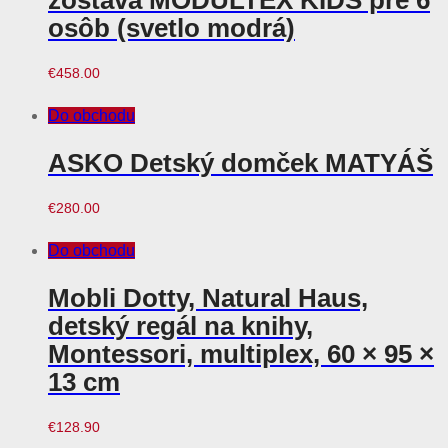
zostava MODULTEX KIDS pre 6
osôb (svetlo modrá)
€
458.00
Do obchodu
ASKO Detský domček MATYÁŠ
€
280.00
Do obchodu
Mobli Dotty, Natural Haus,
detský regál na knihy,
Montessori, multiplex, 60 × 95 ×
13 cm
€
128.90