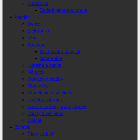
Podkrovie
Zariaďujeme podkrovie
Interiér
Dvere
Elektronika
Izby
Kuchyne
Kuchynský nábytok
Spotrebiče
Kúpelne a sanita
Nábytok
Obklady a dlažby
Obývačky
Osvetlenie a svietidlá
Podlahy a krytiny
Povrch. úpravy, maľby tapety
Sauny a wellness
Spálne
Zdravie
Čistý vzduch