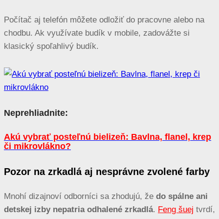
Počítač aj telefón môžete odložiť do pracovne alebo na
chodbu. Ak využívate budík v mobile, zadovážte si
klasický spoľahlivý budík.
Neprehliadnite:
Akú vybrať posteľnú bielizeň: Bavlna, flanel, krep
či mikrovlákno?
Pozor na zrkadlá aj nesprávne zvolené farby
Mnohí dizajnoví odborníci sa zhodujú, že
do spálne ani
detskej izby nepatria odhalené zrkadlá
.
Feng šuej
tvrdí,