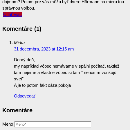
dojmom? Potom pre vás môžu byť dvere Hörmann na mieru tou
správnou voľbou.
Čítať viac
Komentáre (1)
Mirka
31 decembra, 2023 at 12:15 am
Dobrý deň,
my napríklad vôbec nemávame v spálni počítač, taktiež
tam nejeme a vlastne vôbec si tam ” nenosím vonkajší
svet”
A je to potom fakt oáza pokoja
Odpovedať
Komentáre
Meno