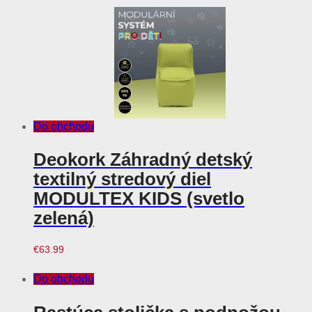
Do obchodu
Deokork Záhradný detský
textilný stredový diel
MODULTEX KIDS (svetlo
zelená)
€
63.99
Do obchodu