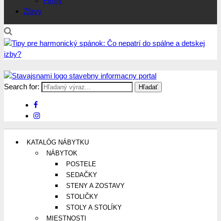
Firmy
Zľavy
Search for:
Stavajsnami.sk
Stavebníctvo, stavby, byty, domy a všetko o nich
KATALÓG NÁBYTKU
NÁBYTOK
POSTELE
SEDAČKY
STENY A ZOSTAVY
STOLIČKY
STOLY A STOLÍKY
MIESTNOSTI