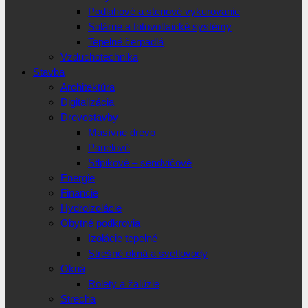
Podlahové a stenové vykurovanie
Solárne a fotovoltaické systémy
Tepelné čerpadlá
Vzduchotechnika
Stavba
Architektúra
Digitalizácia
Drevostavby
Masívne drevo
Panelové
Stlpikové – sendvičové
Energie
Financie
Hydroizolácie
Obytné podkrovia
Izolácie tepelné
Strešné okná a svetlovody
Okná
Rolety a žalúzie
Strecha