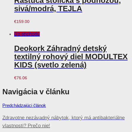
Rastúca stolička s podnožou,
sivá/modrá, TEJLA
€
159.00
Do obchodu
Deokork Záhradný detský
textilný rohový diel MODULTEX
KIDS (svetlo zelená)
€
76.06
Navigácia v článku
Predchádzajúci článok
Zdravotne nezávadný nábytok, ktorý má antibakteriálne
vlastnosti? Prečo nie!