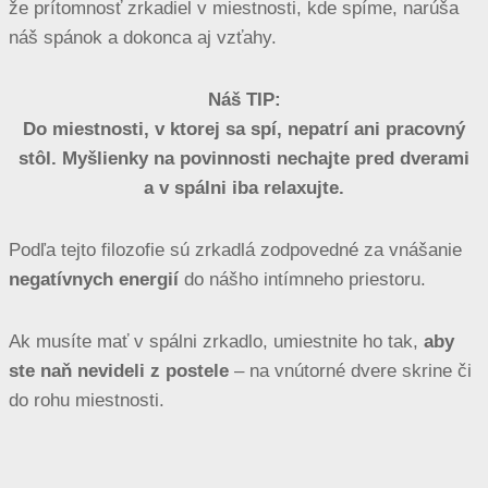
že prítomnosť zrkadiel v miestnosti, kde spíme, narúša
náš spánok a dokonca aj vzťahy.
Náš TIP:
Do miestnosti, v ktorej sa spí, nepatrí ani pracovný
stôl. Myšlienky na povinnosti nechajte pred dverami
a v spálni iba relaxujte.
Podľa tejto filozofie sú zrkadlá zodpovedné za vnášanie
negatívnych energií
do nášho intímneho priestoru.
Ak musíte mať v spálni zrkadlo, umiestnite ho tak,
aby
ste naň nevideli z postele
– na vnútorné dvere skrine či
do rohu miestnosti.