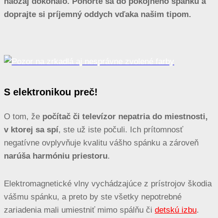
naozaj dokonalo. Ponorte sa do pokojného spánku a
doprajte si príjemný oddych vďaka našim tipom.
S elektronikou preč!
O tom, že
počítač či televízor nepatria do miestnosti,
v ktorej sa spí
, ste už iste počuli. Ich prítomnosť
negatívne ovplyvňuje kvalitu vášho spánku a zároveň
narúša harmóniu priestoru
.
Elektromagnetické vlny vychádzajúce z prístrojov škodia
vášmu spánku, a preto by ste všetky nepotrebné
zariadenia mali umiestniť mimo spálňu či
detskú izbu
.