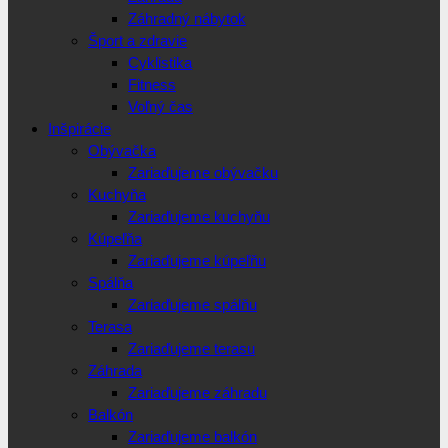
Záhradný nábytok
Šport a zdravie
Cyklistika
Fitness
Voľný čas
Inšpirácie
Obývačka
Zariaďujeme obývačku
Kuchyňa
Zariaďujeme kuchyňu
Kúpeľňa
Zariaďujeme kúpeľňu
Spálňa
Zariaďujeme spálňu
Terasa
Zariaďujeme terasu
Záhrada
Zariaďujeme záhradu
Balkón
Zariaďujeme balkón