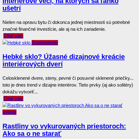
Interiérové veci, na ktorých sa ľahko
ušetrí
Nielen na opravu bytu či dokonca jednej miestnosti sú potrebné
značné finančné investície, ale aj na ich zariadenie.
Čítať viac
Dvere
Interiér
Hebké sklo? Úžasné dizajnové kreácie
interiérových dverí
Celosklenené dvere, steny, pevné či posuvné sklenené priečky...
toto je dnes trend v dizajne interiérov. Tieto prvky (aj ako solitéry)
dokážu vytvoriť...
Čítať viac
Interiér
Rastliny vo vykurovaných priestoroch:
Ako sa o ne starať