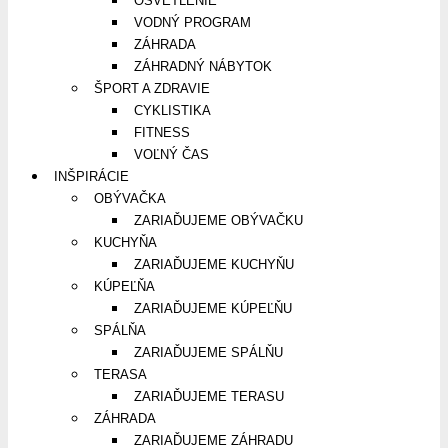
OSVETLENIE
VODNÝ PROGRAM
ZÁHRADA
ZÁHRADNÝ NÁBYTOK
ŠPORT A ZDRAVIE
CYKLISTIKA
FITNESS
VOĽNÝ ČAS
INŠPIRÁCIE
OBÝVAČKA
ZARIAĎUJEME OBÝVAČKU
KUCHYŇA
ZARIAĎUJEME KUCHYŇU
KÚPEĽŇA
ZARIAĎUJEME KÚPEĽŇU
SPÁLŇA
ZARIAĎUJEME SPÁLŇU
TERASA
ZARIAĎUJEME TERASU
ZÁHRADA
ZARIAĎUJEME ZÁHRADU