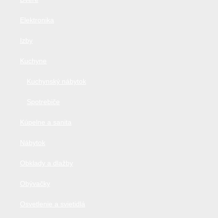
Elektronika
Izby
Kuchyne
Kuchynský nábytok
Spotrebiče
Kúpelne a sanita
Nábytok
Obklady a dlažby
Obývačky
Osvetlenie a svietidlá