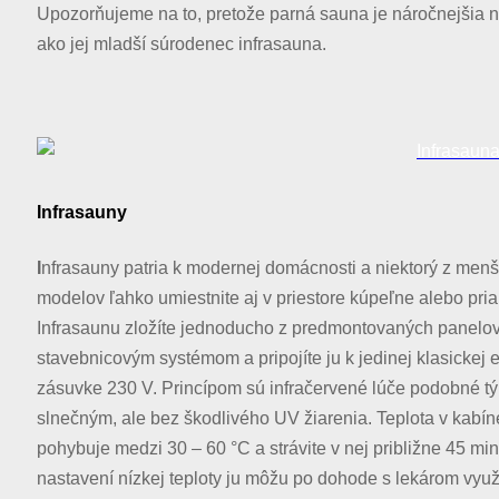
Upozorňujeme na to, pretože parná sauna je náročnejšia 
ako jej mladší súrodenec infrasauna.
Infrasauny
I
nfrasauny patria k modernej domácnosti a niektorý z menš
modelov ľahko umiestnite aj v priestore kúpeľne alebo pri
Infrasaunu zložíte jednoducho z predmontovaných panelo
stavebnicovým systémom a pripojíte ju k jedinej klasickej e
zásuvke 230 V. Princípom sú infračervené lúče podobné t
slnečným, ale bez škodlivého UV žiarenia. Teplota v kabín
pohybuje medzi 30
–
60 °C a strávite v nej približne 45 min
nastavení nízkej teploty ju môžu po dohode s lekárom využiť