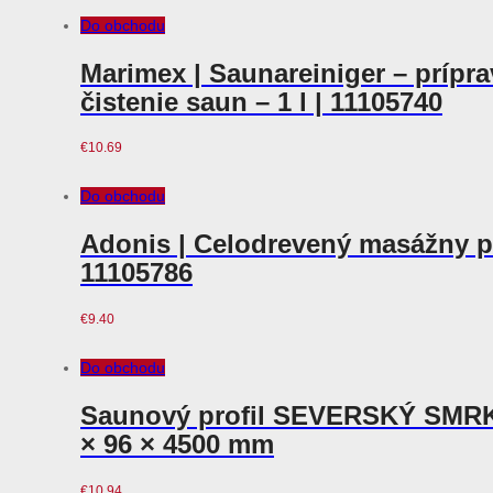
Do obchodu
Marimex | Saunareiniger – prípr
čistenie saun – 1 l | 11105740
€
10.69
Do obchodu
Adonis | Celodrevený masážny p
11105786
€
9.40
Do obchodu
Saunový profil SEVERSKÝ SMRK
× 96 × 4500 mm
€
10.94