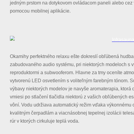
jedným prstom na dotykovom ovládacom paneli alebo cez w
pomocou mobilnej aplikácie.
Okamihy perfektného relaxu ešte dokreslí obľúbená hudba
zabudovaného audio systému, pri niektorých modeloch s 
reproduktormi a subwooferom. Hlavne za tmy oceníte atmo
vytvorenú LED osvetlením s voliteľným farebným tónom. 
výbavy niektorých modelov je navyše aromaterapia, ktorá
vmiesi po stlačení tlačidla niektorú z vašich obľúbených e
vôní. Vodu udržiava automatický režim vďaka výkonnému 
kvalitným čerpadlám a viacnásobnej tepelnej izolácii telesa
rúr v ktorých cirkuluje teplá voda.