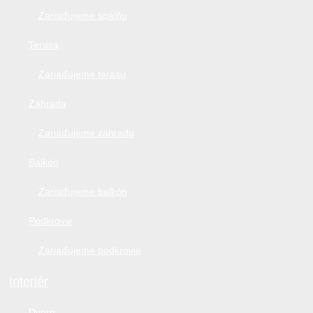
Zariaďujeme spálňu
Terasa
Zariaďujeme terasu
Záhrada
Zariaďujeme záhradu
Balkón
Zariaďujeme balkón
Podkrovie
Zariaďujeme podkrovie
Interiér
Dvere