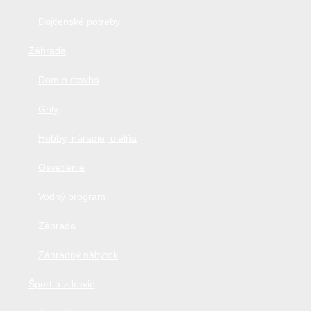
Dojčenské potreby
Záhrada
Dom a stavba
Grily
Hobby, náradie, dielňa
Osvetlenie
Vodný program
Záhrada
Záhradný nábytok
Šport a zdravie