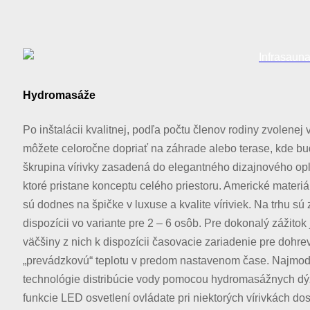
Hydromasáže
Po inštalácii kvalitnej, podľa počtu členov rodiny zvolenej v
môžete celoročne dopriať na záhrade alebo terase, kde bu
škrupina vírivky zasadená do elegantného dizajnového opl
ktoré pristane konceptu celého priestoru. Americké materiá
sú dodnes na špičke v luxuse a kvalite víriviek. Na trhu sú
dispozícii vo variante pre 2 – 6 osôb. Pre dokonalý zážitok 
väčšiny z nich k dispozícii časovacie zariadenie pre dohre
„prevádzkovú“ teplotu v predom nastavenom čase. Najmod
technológie distribúcie vody pomocou hydromasážnych dý
funkcie LED osvetlení ovládate pri niektorých vírivkách do