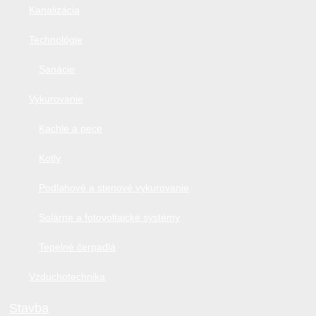
Kanalizácia
Technológie
Sanácie
Vykurovanie
Kachle a pece
Kotly
Podlahové a stenové vykurovanie
Solárne a fotovoltaické systémy
Tepelné čerpadlá
Vzduchotechnika
Stavba