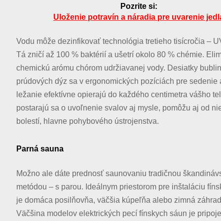
Pozrite si:
Uloženie potravín a náradia pre uvarenie jedl
Vodu môže dezinfikovať technológia tretieho tisícročia – 
Tá zničí až 100 % baktérií a ušetrí okolo 80 % chémie. Elim
chemickú arómu chórom udržiavanej vody. Desiatky bubli
prúdových dýz sa v ergonomických pozíciách pre sedenie 
ležanie efektívne opierajú do každého centimetra vášho te
postarajú sa o uvoľnenie svalov aj mysle, pomôžu aj od ni
bolestí, hlavne pohybového ústrojenstva.
Parná sauna
Možno ale dáte prednosť saunovaniu tradičnou škandináv
metódou – s parou. Ideálnym priestorom pre inštaláciu fín
je domáca posilňovňa, väčšia kúpeľňa alebo zimná záhra
Väčšina modelov elektrických pecí fínskych sáun je pripoje