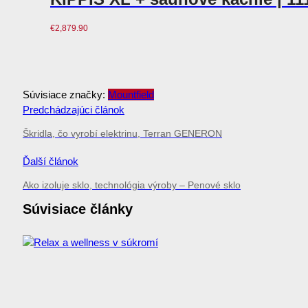
€
2,879.90
Súvisiace značky:
Mountfield
Navigácia
Predchádzajúci článok
v
Škridla, čo vyrobí elektrinu, Terran GENERON
článku
Ďalší článok
Ako izoluje sklo, technológia výroby – Penové sklo
Súvisiace články