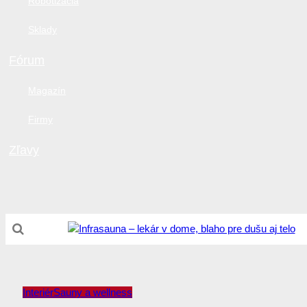
Robotizácia
Sklady
Fórum
Magazín
Firmy
Zľavy
Interiér
Sauny a wellness