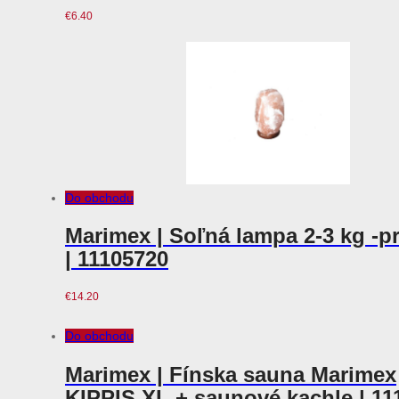
€
6.40
Do obchodu
Marimex | Soľná lampa 2-3 kg -p
| 11105720
€
14.20
Do obchodu
Marimex | Fínska sauna Marimex
KIPPIS XL + saunové kachle | 11