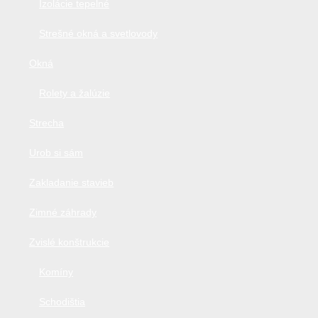
Izolácie tepelné
Strešné okná a svetlovody
Okná
Rolety a žalúzie
Strecha
Urob si sám
Zakladanie stavieb
Zimné záhrady
Zvislé konštrukcie
Komíny
Schodištia