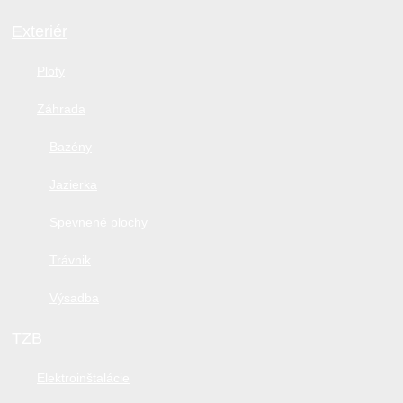
Exteriér
Ploty
Záhrada
Bazény
Jazierka
Spevnené plochy
Trávnik
Výsadba
TZB
Elektroinštalácie