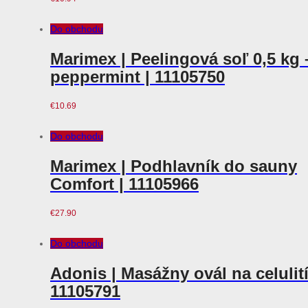
Do obchodu
Marimex | Peelingová soľ 0,5 kg 
peppermint | 11105750
€
10.69
Do obchodu
Marimex | Podhlavník do sauny
Comfort | 11105966
€
27.90
Do obchodu
Adonis | Masážny ovál na celulití
11105791