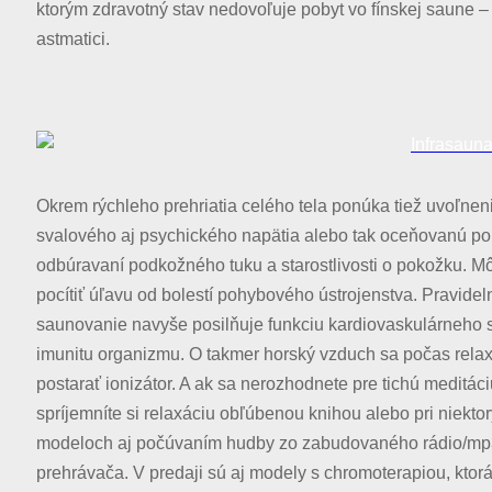
ktorým zdravotný stav nedovoľuje pobyt vo fínskej saune – 
astmatici.
Okrem rýchleho prehriatia celého tela ponúka tiež uvoľnen
svalového aj psychického napätia alebo tak oceňovanú po
odbúravaní podkožného tuku a starostlivosti o pokožku. Mô
pocítiť úľavu od bolestí pohybového ústrojenstva. Pravidel
saunovanie navyše posilňuje funkciu kardiovaskulárneho 
imunitu organizmu. O takmer horský vzduch sa počas rela
postarať ionizátor. A ak sa nerozhodnete pre tichú meditác
spríjemníte si relaxáciu obľúbenou knihou alebo pri niekto
modeloch aj počúvaním hudby zo zabudovaného rádio/m
prehrávača. V predaji sú aj modely s chromoterapiou, ktorá