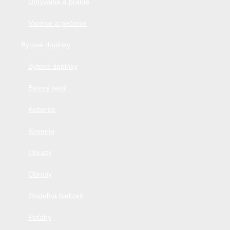
Umývanie a pranie
Varenie a pečenie
Bytové doplnky
Bytové doplnky
Bytový textil
Koberce
Kovania
Obrazy
Obrusy
Posteľná bielizeň
Poťahy