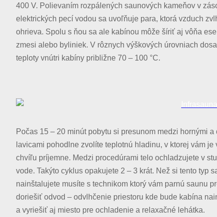
400 V. Polievaním rozpálených saunových kameňov v zás
elektrických pecí vodou sa uvoľňuje para, ktorá vzduch zvl
ohrieva. Spolu s ňou sa ale kabínou môže šíriť aj vôňa ese
zmesi alebo byliniek. V rôznych výškových úrovniach dos
teploty vnútri kabíny približne 70 – 100 °C.
Počas 15 – 20 minút pobytu si presunom medzi hornými a
lavicami pohodlne zvolíte teplotnú hladinu, v ktorej vám je
chvíľu príjemne. Medzi procedúrami telo ochladzujete v st
vode. Takýto cyklus opakujete 2 – 3 krát. Než si tento typ 
nainštalujete musíte s technikom ktorý vám parnú saunu p
doriešiť odvod – odvlhčenie priestoru kde bude kabína na
a vyriešiť aj miesto pre ochladenie a relaxačné lehátka.