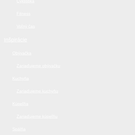
Cyklistika
Fitness
Voľný čas
Inšpirácie
Obývačka
Zariaďujeme obývačku
Kuchyňa
Zariaďujeme kuchyňu
Kúpeľňa
Zariaďujeme kúpeľňu
Spálňa