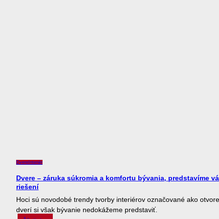
Dvere
Interiér
Dvere – záruka súkromia a komfortu bývania, predstavíme v
riešení
Hoci sú novodobé trendy tvorby interiérov označované ako otvor
dverí si však bývanie nedokážeme predstaviť.