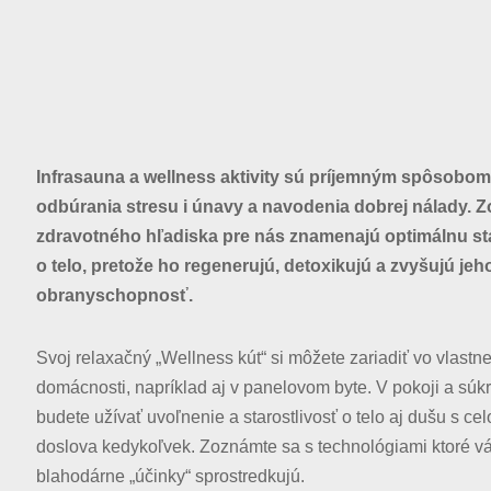
Infrasauna a wellness aktivity sú príjemným spôsobom
odbúrania stresu i únavy a navodenia dobrej nálady. Z
zdravotného hľadiska pre nás znamenajú optimálnu st
o telo, pretože ho regenerujú, detoxikujú a zvyšujú jeh
obranyschopnosť.
S
voj relaxačný „Wellness kút“ si môžete zariadiť vo vlastne
domácnosti, napríklad aj v panelovom byte. V pokoji a súkr
budete užívať uvoľnenie a starostlivosť o telo aj dušu s ce
doslova kedykoľvek. Zoznámte sa s technológiami ktoré vá
blahodárne „účinky“ sprostredkujú.