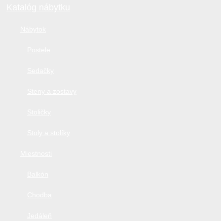
Katalóg nábytku
Stavajsnami.sk
Stavebníctvo, stavby, byty, domy a všetko o nich
Nábytok
Postele
Sedačky
Steny a zostavy
Stoličky
Stoly a stolíky
Miestnosti
Balkón
Chodba
Jedáleň