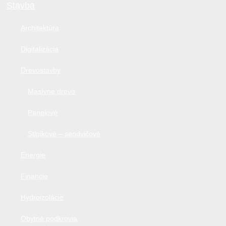
Stavba
Architektúra
Digitalizácia
Drevostavby
Masívne drevo
Panelové
Stlpikové – sendvičové
Energie
Financie
Hydroizolácie
Obytné podkrovia