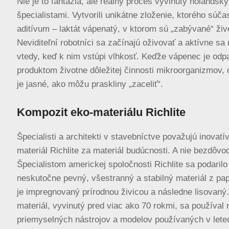
Nie je to fantázia, ale reálny proces vyvinutý holandsk
špecialistami. Vytvorili unikátne zloženie, ktorého súča
aditívum – laktát vápenatý, v ktorom sú „zabývané“ živ
Neviditeľní robotníci sa začínajú oživovať a aktívne sa
vtedy, keď k nim vstúpi vlhkosť. Keďže vápenec je od
produktom životne dôležitej činnosti mikroorganizmov,
je jasné, ako môžu praskliny „zaceliť“.
Kompozit eko-materiálu Richlite
Špecialisti a architekti v stavebníctve považujú inovatí
materiál Richlite za materiál budúcnosti. A nie bezdôvo
Špecialistom americkej spoločnosti Richlite sa podarilo
neskutočne pevný, všestranný a stabilný materiál z pap
je impregnovaný prírodnou živicou a následne lisovaný.
materiál, vyvinutý pred viac ako 70 rokmi, sa používal
priemyselných nástrojov a modelov používaných v let