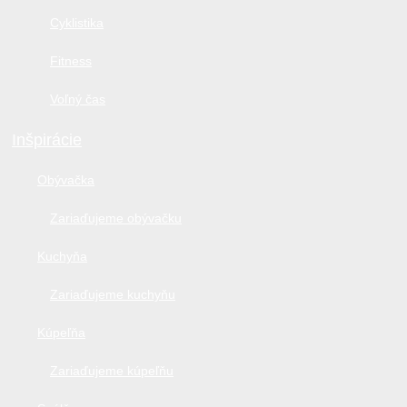
Cyklistika
Fitness
Voľný čas
Inšpirácie
Obývačka
Zariaďujeme obývačku
Kuchyňa
Zariaďujeme kuchyňu
Kúpeľňa
Zariaďujeme kúpeľňu