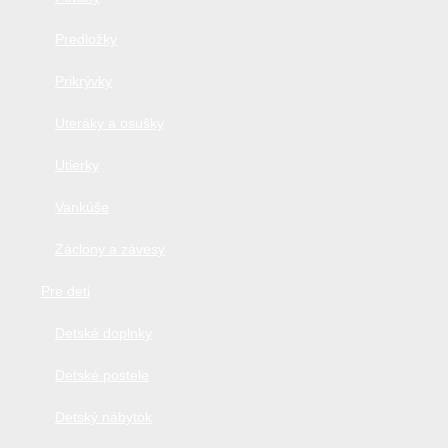
Predložky
Prikrývky
Uteráky a osušky
Utierky
Vankúše
Záclony a závesy
Pre deti
Detské doplnky
Detské postele
Detský nábytok