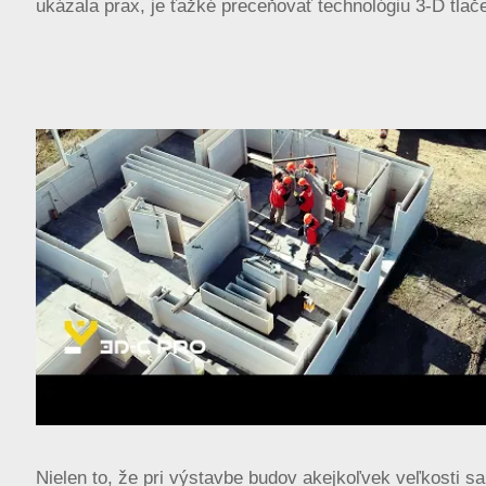
ukázala prax, je ťažké preceňovať technológiu 3-D tlač
Nielen to, že pri výstavbe budov akejkoľvek veľkosti s