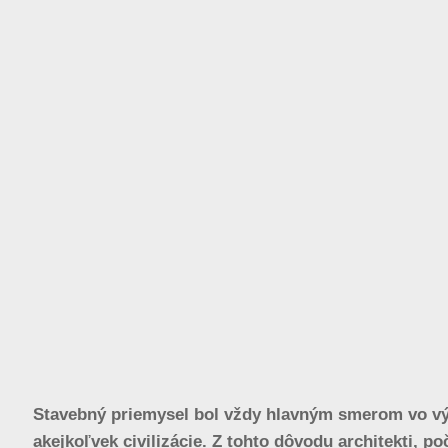
Stavebný priemysel bol vždy hlavným smerom vo vý
akejkoľvek civilizácie. Z tohto dôvodu architekti, p