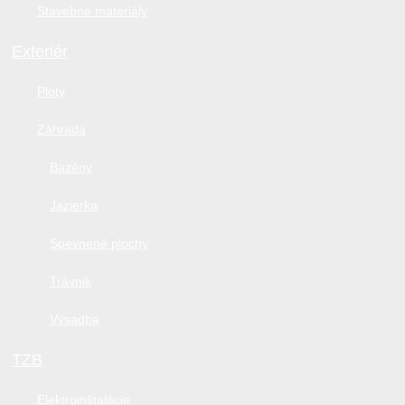
Stavebné materiály
Exteriér
Ploty
Záhrada
Bazény
Jazierka
Spevnené plochy
Trávnik
Výsadba
TZB
Elektroinštalácie