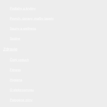
Podlahy a krytiny
Povrch. úpravy, maľby tapety
Sauny a wellness
Spálne
Zdravie
Čistý vzduch
Fitness
Hygiena
O elektrosmogu
Patogéne zóny