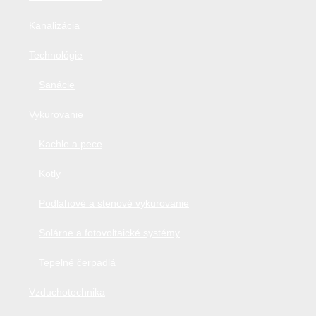
Kanalizácia
Technológie
Sanácie
Vykurovanie
Kachle a pece
Kotly
Podlahové a stenové vykurovanie
Solárne a fotovoltaické systémy
Tepelné čerpadlá
Vzduchotechnika