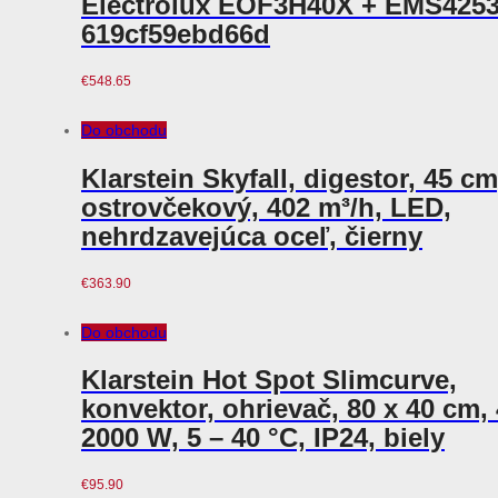
Electrolux EOF3H40X + EMS425
619cf59ebd66d
€
548.65
Do obchodu
Klarstein Skyfall, digestor, 45 cm
ostrovčekový, 402 m³/h, LED,
nehrdzavejúca oceľ, čierny
€
363.90
Do obchodu
Klarstein Hot Spot Slimcurve,
konvektor, ohrievač, 80 x 40 cm, 
2000 W, 5 – 40 °C, IP24, biely
€
95.90