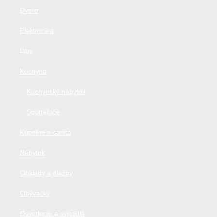
Dvere
Elektronika
Izby
Kuchyne
Kuchynský nábytok
Spotrebiče
Kúpelne a sanita
Nábytok
Obklady a dlažby
Obývačky
Osvetlenie a svietidlá