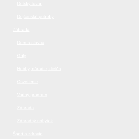
Detský tovar
Dojčenské potreby
Záhrada
Dom a stavba
Grily
Hobby, náradie, dielňa
Osvetlenie
Vodný program
Záhrada
Záhradný nábytok
Šport a zdravie