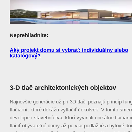
Neprehliadnite:
Aký projekt domu si vybrať: individuálny alebo
katalógový?
3-D tlač architektonických objektov
Najnovšie generácie už pri 3D tlači poznajú princíp fun
tlačiarní, ktoré dokážu vytlačiť čokoľvek. V tomto smere
developeri stavebníctva, ktorí vyvinuli unikátne tlačiar
tlačiť obývateľné domy až po viacpodlažné a bytové d