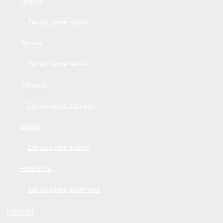
Spálňa
Zariaďujeme spálňu
Terasa
Zariaďujeme terasu
Záhrada
Zariaďujeme záhradu
Balkón
Zariaďujeme balkón
Podkrovie
Zariaďujeme podkrovie
Interiér