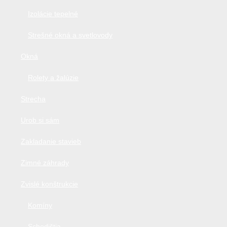
Izolácie tepelné
Strešné okná a svetlovody
Okná
Rolety a žalúzie
Strecha
Urob si sám
Zakladanie stavieb
Zimné záhrady
Zvislé konštrukcie
Komíny
Schodištia