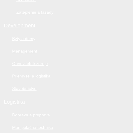
Zateplenie a fasády
Development
Byty a domy
Management
Obnoviteľné zdroje
Priemysel a logistika
Stavebníctvo
Logistika
Doprava a preprava
Manipulačná technika