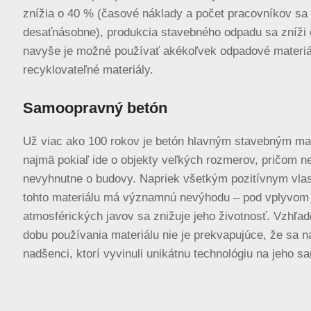
znížia o 40 % (časové náklady a počet pracovníkov sa 
desaťnásobne), produkcia stavebného odpadu sa zníži
navyše je možné používať akékoľvek odpadové materiá
recyklovateľné materiály.
Samoopravný betón
Už viac ako 100 rokov je betón hlavným stavebným ma
najmä pokiaľ ide o objekty veľkých rozmerov, pričom n
nevyhnutne o budovy. Napriek všetkým pozitívnym vla
tohto materiálu má významnú nevýhodu – pod vplyvom 
atmosférických javov sa znižuje jeho životnosť. Vzhľa
dobu používania materiálu nie je prekvapujúce, že sa na
nadšenci, ktorí vyvinuli unikátnu technológiu na jeho s