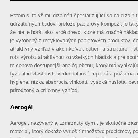
Potom si to všimli dizajnéri špecializujúci sa na dizajn t
udržateľných budov, pretože papierový kompozit je tak
že nie je horší ako tvrdé drevo, ktoré má značné náklad
je vyrobený z recyklovaných papierových produktov, č
atraktívny vzhľad v akomkoľvek odtieni a štruktúre. Tá
robí výrobu atraktívnou zo všetkých hľadísk a pre spotr
to cenovo dostupnejší analóg ebenu, ktorý má vynikajú
fyzikálne vlastnosti: vodeodolnosť, tepelná a požiarna 
hygiena, nízka absorpcia vlhkosti, vysoká hustota, pe
prirodzený a príjemný vzhľad.
Aerogél
Aerogél, nazývaný aj „zmrznutý dym“, je skutočne záz
materiál, ktorý dokáže vyriešiť množstvo problémov, p