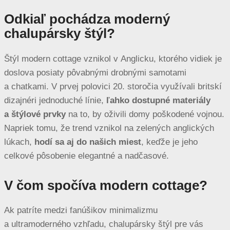
Odkiaľ pochádza moderný
chalupársky štýl?
Štýl modern cottage vznikol v Anglicku, ktorého vidiek je
doslova posiaty pôvabnými drobnými samotami
a chatkami. V prvej polovici 20. storočia využívali britskí
dizajnéri jednoduché línie,
ľahko dostupné materiály
a štýlové prvky
na to, by oživili domy poškodené vojnou.
Napriek tomu, že trend vznikol na zelených anglických
lúkach,
hodí sa aj do našich miest
, keďže je jeho
celkové pôsobenie elegantné a nadčasové.
V čom spočíva modern cottage?
Ak patríte medzi fanúšikov minimalizmu
a ultramoderného vzhľadu, chalupársky štýl pre vás