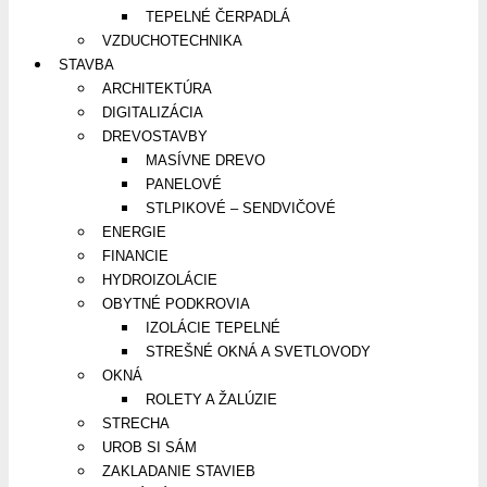
TEPELNÉ ČERPADLÁ
VZDUCHOTECHNIKA
STAVBA
ARCHITEKTÚRA
DIGITALIZÁCIA
DREVOSTAVBY
MASÍVNE DREVO
PANELOVÉ
STLPIKOVÉ – SENDVIČOVÉ
ENERGIE
FINANCIE
HYDROIZOLÁCIE
OBYTNÉ PODKROVIA
IZOLÁCIE TEPELNÉ
STREŠNÉ OKNÁ A SVETLOVODY
OKNÁ
ROLETY A ŽALÚZIE
STRECHA
UROB SI SÁM
ZAKLADANIE STAVIEB