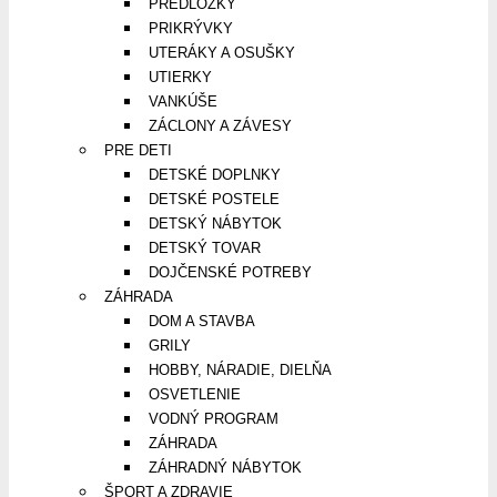
PREDLOŽKY
PRIKRÝVKY
UTERÁKY A OSUŠKY
UTIERKY
VANKÚŠE
ZÁCLONY A ZÁVESY
PRE DETI
DETSKÉ DOPLNKY
DETSKÉ POSTELE
DETSKÝ NÁBYTOK
DETSKÝ TOVAR
DOJČENSKÉ POTREBY
ZÁHRADA
DOM A STAVBA
GRILY
HOBBY, NÁRADIE, DIELŇA
OSVETLENIE
VODNÝ PROGRAM
ZÁHRADA
ZÁHRADNÝ NÁBYTOK
ŠPORT A ZDRAVIE