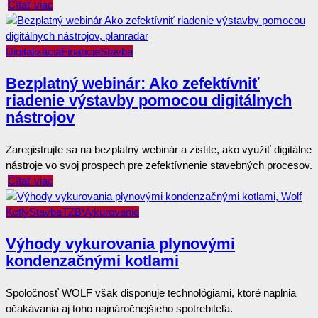
Čítať viac
Digitalizácia
Financie
Stavba
Bezplatný webinár: Ako zefektívniť
riadenie výstavby pomocou digitálnych
nástrojov
Zaregistrujte sa na bezplatný webinár a zistite, ako využiť digitálne
nástroje vo svoj prospech pre zefektívnenie stavebných procesov.
Čítať viac
Kotly
Stavba
TZB
Vykurovanie
Výhody vykurovania plynovými
kondenzačnými kotlami
Spoločnosť WOLF však disponuje technológiami, ktoré naplnia
očakávania aj toho najnáročnejšieho spotrebiteľa.