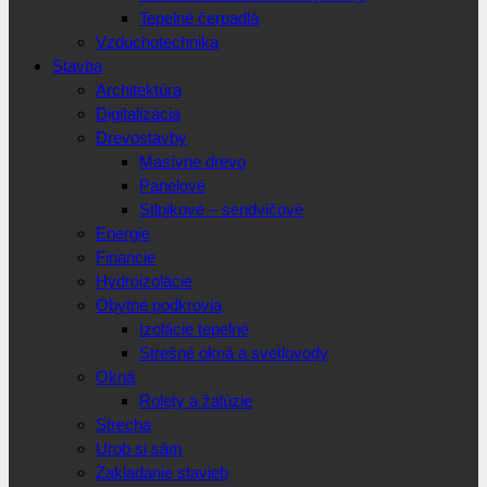
Tepelné čerpadlá
Vzduchotechnika
Stavba
Architektúra
Digitalizácia
Drevostavby
Masívne drevo
Panelové
Stlpikové – sendvičové
Energie
Financie
Hydroizolácie
Obytné podkrovia
Izolácie tepelné
Strešné okná a svetlovody
Okná
Rolety a žalúzie
Strecha
Urob si sám
Zakladanie stavieb