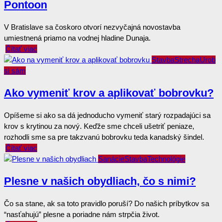
Pontoon
V Bratislave sa čoskoro otvorí nezvyčajná novostavba
umiestnená priamo na vodnej hladine Dunaja.
Čítať viac
Stavba
Strecha
Urob
si sám
Ako vymeniť krov a aplikovať bobrovku?
Opíšeme si ako sa dá jednoducho vymeniť starý rozpadajúci sa
krov s krytinou za nový. Keďže sme chceli ušetriť peniaze,
rozhodli sme sa pre takzvanú bobrovku teda kanadský šindel.
Čítať viac
Sanácie
Stavba
Technológie
Plesne v našich obydliach, čo s nimi?
Čo sa stane, ak sa toto pravidlo poruší? Do našich príbytkov sa
“nasťahujú” plesne a poriadne nám strpčia život.