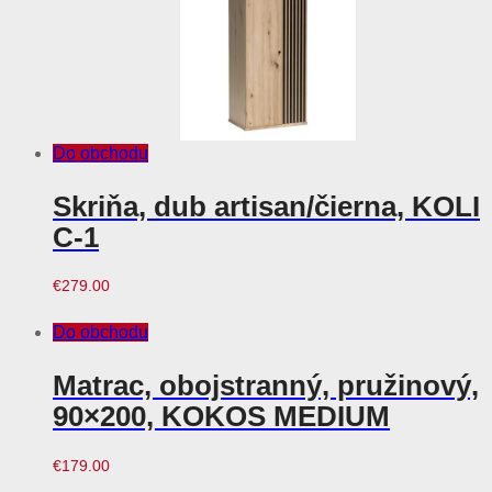
Do obchodu
Skriňa, dub artisan/čierna, KOLI
C-1
€
279.00
Do obchodu
Matrac, obojstranný, pružinový,
90×200, KOKOS MEDIUM
€
179.00