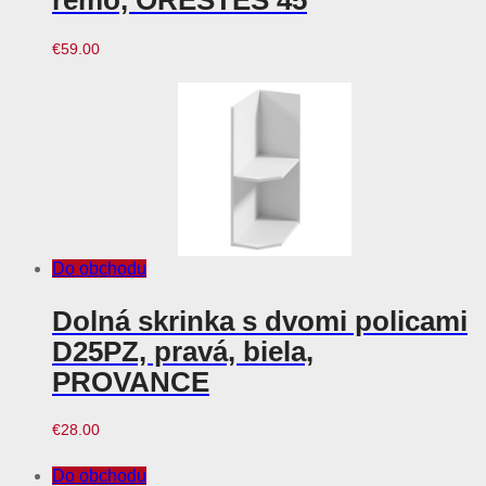
remo, ORESTES 45
€
59.00
Do obchodu
Dolná skrinka s dvomi policami
D25PZ, pravá, biela,
PROVANCE
€
28.00
Do obchodu