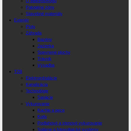
O elektrosmogu
Patogéne zóny
Stavebné materiály
Exteriér
Ploty
Záhrada
Bazény
Jazierka
Spevnené plochy
Trávnik
Výsadba
TZB
Elektroinštalácie
Kanalizácia
Technológie
Sanácie
Vykurovanie
Kachle a pece
Kotly
Podlahové a stenové vykurovanie
Solárne a fotovoltaické systémy