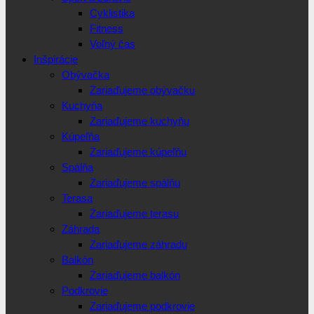
Cyklistika
Fitness
Voľný čas
Inšpirácie
Obývačka
Zariaďujeme obývačku
Kuchyňa
Zariaďujeme kuchyňu
Kúpeľňa
Zariaďujeme kúpeľňu
Spálňa
Zariaďujeme spálňu
Terasa
Zariaďujeme terasu
Záhrada
Zariaďujeme záhradu
Balkón
Zariaďujeme balkón
Podkrovie
Zariaďujeme podkrovie