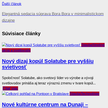
Ďalší článok
Elegantná sedacia súprava Bora Bora v minimalistickom
dizajne
Súvisiace články
Stavba
Strešné
okná a svetlovody
Nový dizaj kopúl Solatube pre vyššiu
svietivosť
Spoločnosť Solatube, ako svetový líder vo výrobe a vývoji
svetlovodov prináša aj teraz výraznú zmenu v tvare kopúl...
Čítať viac
Stavba
Technológie
Nové kultúrne centrum na Dunaji –