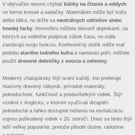
V obývačke nesmú chýbať
kútiky na čítanie a oddych
vo forme kresiel a sedačky. Materiálom môže byť koža
alebo látka, no držte sa
neutrálnych odtieňov alebo
hnedej farby
. Atmosféru môžete dotvoriť doplnkami, na
ktorých sa viditeľne podpísal zúbok času, no stále
zastávajú svoju funkciu. Konferenčný stolík môže mať
podobu
starého lodného kufra
a namiesto políc môžete
použiť
drevené debničky z ovocia a zeleniny
.
Moderný chalupársky štýl ocení každý, kto preferuje
masívny drevený nábytok, prírodné materiály,
jednoduchosť, funkčnosť a predovšetkým vidiek. Štýl
vznikol v Anglicku, v ktorom využívali dizajnéri
jednoduché a ľahko dostupné riešenia na revitalizáciu
vojnou poškodený vidiek v 20. storočí. Dnes sa tento štýl
teší veľkej popularite, pretože pôsobí útulne, radostne