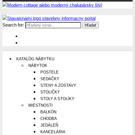
Search for:
Stavajsnami.sk
Stavebníctvo, stavby, byty, domy a všetko o nich
KATALÓG NÁBYTKU
NÁBYTOK
POSTELE
SEDAČKY
STENY A ZOSTAVY
STOLIČKY
STOLY A STOLÍKY
MIESTNOSTI
BALKÓN
CHODBA
JEDÁLEŇ
KANCELÁRIA