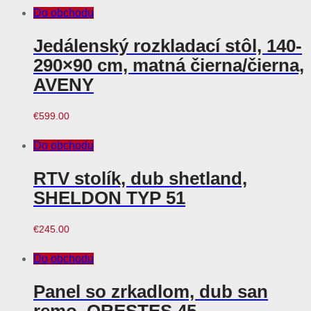
Do obchodu
Jedálenský rozkladací stôl, 140-
290×90 cm, matná čierna/čierna,
AVENY
€
599.00
Do obchodu
RTV stolík, dub shetland,
SHELDON TYP 51
€
245.00
Do obchodu
Panel so zrkadlom, dub san