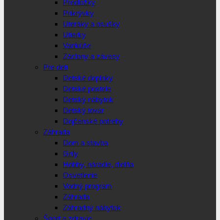
Predložky
Prikrývky
Uteráky a osušky
Utierky
Vankúše
Záclony a závesy
Pre deti
Detské doplnky
Detské postele
Detský nábytok
Detský tovar
Dojčenské potreby
Záhrada
Dom a stavba
Grily
Hobby, náradie, dielňa
Osvetlenie
Vodný program
Záhrada
Záhradný nábytok
Šport a zdravie