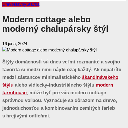
Drevostavby
Stavba
Modern cottage alebo
moderný chalupársky štýl
16 júna, 2024
Štýly domácností sú dnes veľmi rozmanité a svojho
favorita si medzi nimi nájde ozaj každý. Ak nepatríte
medzi zástancov minimalistického
škandinávskeho
štýlu
alebo vidiecky-industriálneho štýlu
modern
farmhouse
, môže byť pre vás modern cottage
správnou voľbou. Vyznačuje sa dôrazom na drevo,
jednoduchosťou a kombinovaním zemitých farieb
s hrejivými odtieňmi.