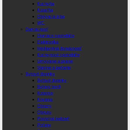
Kuchyňa
Kúpeľňa
Obývacia izba
WC
Domácnosť
Domáce spotrebiče
Elektronika
Inteligentná domácnosť
Kuchynské spotrebiče
Umývanie a pranie
Varenie a pečenie
Bytové doplnky
Bytové doplnky
Bytový textil
Koberce
Kovania
Obrazy
Obrusy
Posteľná bielizeň
Poťahy