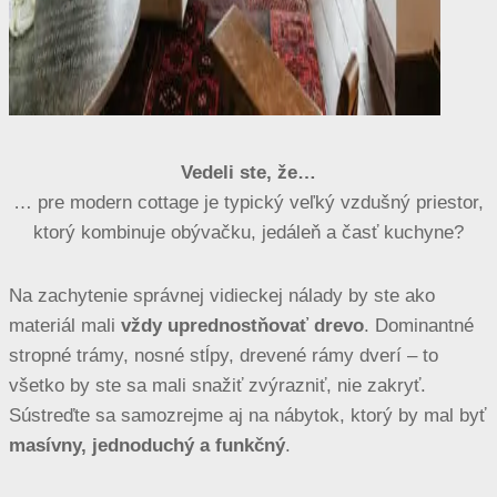
Vedeli ste, že…
… pre modern cottage je typický veľký vzdušný priestor,
ktorý kombinuje obývačku, jedáleň a časť kuchyne?
Na zachytenie správnej vidieckej nálady by ste ako
materiál mali
vždy uprednostňovať drevo
. Dominantné
stropné trámy, nosné stĺpy, drevené rámy dverí – to
všetko by ste sa mali snažiť zvýrazniť, nie zakryť.
Sústreďte sa samozrejme aj na nábytok, ktorý by mal byť
masívny, jednoduchý a funkčný
.