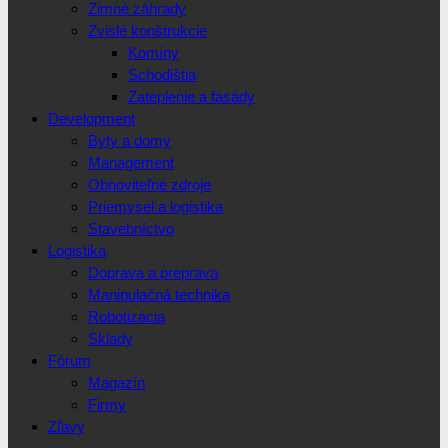
Zimné záhrady
Zvislé konštrukcie
Komíny
Schodištia
Zateplenie a fasády
Development
Byty a domy
Management
Obnoviteľné zdroje
Priemysel a logistika
Stavebníctvo
Logistika
Doprava a preprava
Manipulačná technika
Robotizácia
Sklady
Fórum
Magazín
Firmy
Zľavy