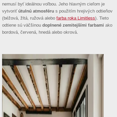
nemusí byť ideálnou voľbou. Jeho hlavným cieľom je
vytvoriť
útulnú atmosféru
s použitím hrejivých odtieňov
(béžová, žltá, ružová alebo
farba roka Limitless
). Tieto
odtiene sú väčšinou
doplnené zemitejšími farbami
ako
bordová, červená, hnedá alebo okrová.