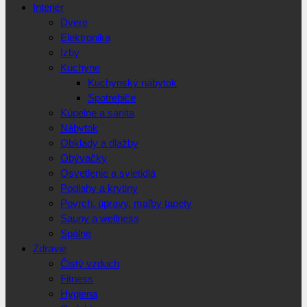
Interiér
Dvere
Elektronika
Izby
Kuchyne
Kuchynský nábytok
Spotrebiče
Kúpelne a sanita
Nábytok
Obklady a dlažby
Obývačky
Osvetlenie a svietidlá
Podlahy a krytiny
Povrch. úpravy, maľby tapety
Sauny a wellness
Spálne
Zdravie
Čistý vzduch
Fitness
Hygiena