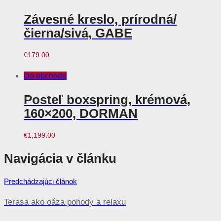
Závesné kreslo, prírodná/
čierna/sivá, GABE
€
179.00
Do obchodu
Posteľ boxspring, krémová,
160×200, DORMAN
€
1,199.00
Navigácia v článku
Predchádzajúci článok
Terasa ako oáza pohody a relaxu