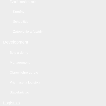
Zvislé konštrukcie
Komíny
Schodištia
Zateplenie a fasády
Development
Byty a domy
Management
Obnoviteľné zdroje
Priemysel a logistika
Stavebníctvo
Logistika