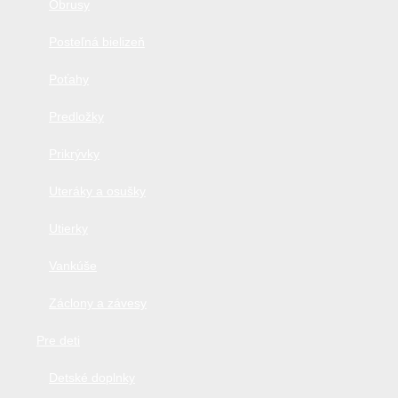
Obrusy
Posteľná bielizeň
Poťahy
Predložky
Prikrývky
Uteráky a osušky
Utierky
Vankúše
Záclony a závesy
Pre deti
Detské doplnky