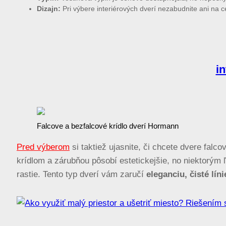
Dizajn:
Pri výbere interiérových dverí nezabudnite ani na c
i
Falcove a bezfalcové krídlo dverí Hormann
Pred výberom
si taktiež ujasnite, či chcete dvere falc
krídlom a zárubňou pôsobí estetickejšie, no niektorým 
rastie. Tento typ dverí vám zaručí
eleganciu, čisté lí