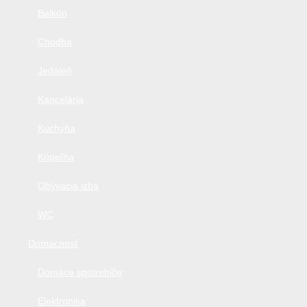
Balkón
Chodba
Jedáleň
Kancelária
Kuchyňa
Kúpeľňa
Obývacia izba
WC
Domácnosť
Domáce spotrebiče
Elektronika