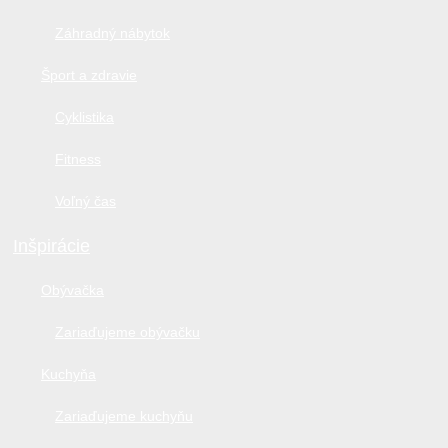
Záhradný nábytok
Šport a zdravie
Cyklistika
Fitness
Voľný čas
Inšpirácie
Obývačka
Zariaďujeme obývačku
Kuchyňa
Zariaďujeme kuchyňu