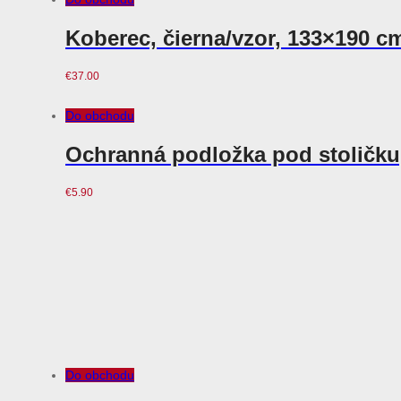
Koberec, čierna/vzor, 133×190 
€
37.00
Do obchodu
Ochranná podložka pod stoličku
€
5.90
Do obchodu