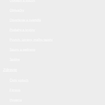
Obklady a dlažby
Obývačky
Osvetlenie a svietidlá
Podlahy a krytiny
Povrch. úpravy, maľby tapety
Sauny a wellness
Spálne
Zdravie
Čistý vzduch
Fitness
Hygiena