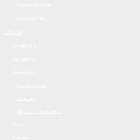
Tepelné čerpadlá
Vzduchotechnika
Stavba
Architektúra
Digitalizácia
Drevostavby
Masívne drevo
Panelové
Stlpikové – sendvičové
Energie
Financie