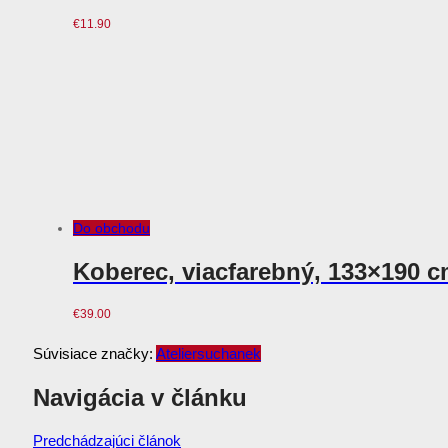
€
11.90
Do obchodu
Koberec, viacfarebný, 133×190 
€
39.00
Súvisiace značky:
Ateliersuchanek
Navigácia v článku
Predchádzajúci článok