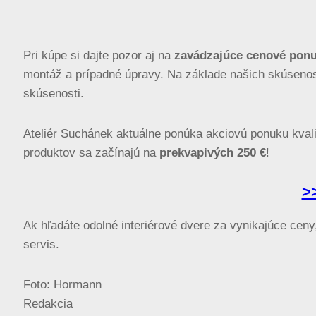
Pri kúpe si dajte pozor aj na
zavádzajúce cenové pon
montáž a prípadné úpravy. Na základe našich skúsen
skúsenosti.
Ateliér Suchánek aktuálne ponúka akciovú ponuku kvali
produktov sa začínajú na
prekvapivých 250 €
!
>
Ak hľadáte odolné interiérové dvere za vynikajúce cen
servis.
Foto: Hormann
Redakcia