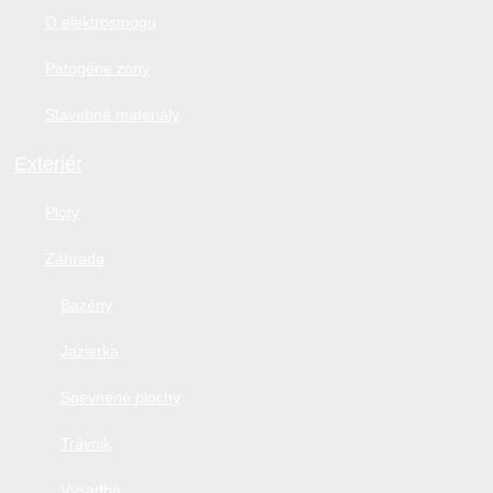
O elektrosmogu
Patogéne zóny
Stavebné materiály
Exteriér
Ploty
Záhrada
Bazény
Jazierka
Spevnené plochy
Trávnik
Výsadba