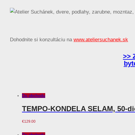
Dohodnite si konzultáciu na
www.ateliersuchanek.sk
>> 
byt
Do obchodu
TEMPO-KONDELA SELAM, 50-dieln
€
129.00
Do obchodu