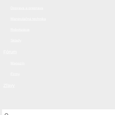
Doprava a preprava
Manipulačná technika
Robotizácia
Sklady
Fórum
Magazín
Firmy
Zľavy