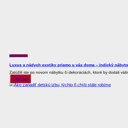
Interiér
Nábytok
Luxus a nádych exotiky priamo u vás doma – indický nábyt
Zatúžili ste po novom nábytku či dekoráciách, ktoré by dodali 
Čítať viac