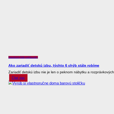
Interiér
Izby
Nábytok
Novinky
Ako zariadiť detskú izbu, týchto 6 chýb stále robíme
Zariadiť detskú izbu nie je len o peknom nábytku a rozprávkových d
Čítať viac