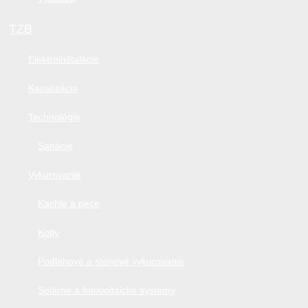
TZB
Elektroinštalácie
Kanalizácia
Technológie
Sanácie
Vykurovanie
Kachle a pece
Kotly
Podlahové a stenové vykurovanie
Solárne a fotovoltaické systémy