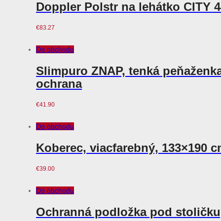
Doppler Polstr na lehátko CITY 
€
83.27
Do obchodu
Slimpuro ZNAP, tenká peňaženka, 
ochrana
€
41.90
Do obchodu
Koberec, viacfarebný, 133×190
€
39.00
Do obchodu
Ochranná podložka pod stoličku