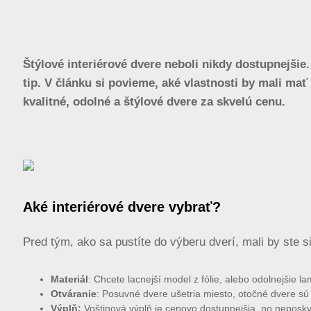
Štýlové interiérové dvere neboli nikdy dostupnejši
tip. V článku si povieme, aké vlastnosti by mali mať
kvalitné, odolné a štýlové dvere za skvelú cenu.
Aké interiérové dvere vybrať?
Pred tým, ako sa pustíte do výberu dverí, mali by ste s
Materiál
: Chcete lacnejší model z fólie, alebo odolnejšie l
Otváranie
: Posuvné dvere ušetria miesto, otočné dvere sú 
Výplň:
Voštinová výplň je cenovo dostupnejšia, no neposkyt