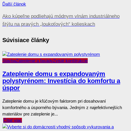
Ďalší článok
Ako kúpeľne podliehajú módnym vlnám industriálneho
štýlu na pravých „loukoťových“ kolieskach
Súvisiace články
Stavba
Zateplenie a fasády
Zvislé konštrukcie
Zateplenie domu s expandovaným
polystyrénom: Investícia do komfortu a
úspor
Zateplenie domu je kľúčovým faktorom pri dosahovaní
komfortného a úsporného bývania. Jedným z najefektívnejších
materiálov pre zateplenie je...
Čítať viac