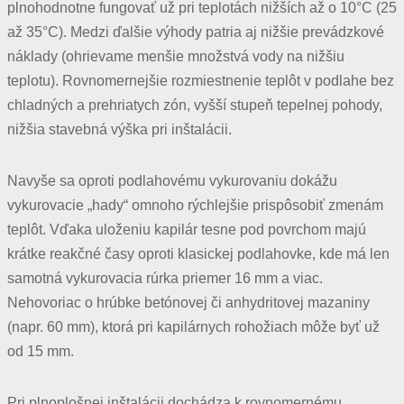
plnohodnotne fungovať už pri teplotách nižších až o 10°C (25
až 35°C). Medzi ďalšie výhody patria aj nižšie prevádzkové
náklady (ohrievame menšie množstvá vody na nižšiu
teplotu). Rovnomernejšie rozmiestnenie teplôt v podlahe bez
chladných a prehriatych zón, vyšší stupeň tepelnej pohody,
nižšia stavebná výška pri inštalácii.
Navyše sa oproti podlahovému vykurovaniu dokážu
vykurovacie „hady“ omnoho rýchlejšie prispôsobiť zmenám
teplôt. Vďaka uloženiu kapilár tesne pod povrchom majú
krátke reakčné časy oproti klasickej podlahovke, kde má len
samotná vykurovacia rúrka priemer 16 mm a viac.
Nehovoriac o hrúbke betónovej či anhydritovej mazaniny
(napr. 60 mm), ktorá pri kapilárnych rohožiach môže byť už
od 15 mm.
Pri plnoplošnej inštalácii dochádza k rovnomernému