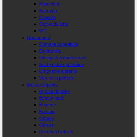
Kancelária
Kuchyňa
Kúpeľňa
Obývacia izba
WC
Domácnosť
Domáce spotrebiče
Elektronika
Inteligentná domácnosť
Kuchynské spotrebiče
Umývanie a pranie
Varenie a pečenie
Bytové doplnky
Bytové doplnky
Bytový textil
Koberce
Kovania
Obrazy
Obrusy
Posteľná bielizeň