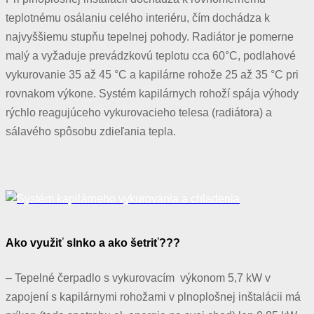
teplotnému osálaniu celého interiéru, čím dochádza k
najvyššiemu stupňu tepelnej pohody. Radiátor je pomerne
malý a vyžaduje prevádzkovú teplotu cca 60°C, podlahové
vykurovanie 35 až 45 °C a kapilárne rohože 25 až 35 °C pri
rovnakom výkone. Systém kapilárnych rohoží spája výhody
rýchlo reagujúceho vykurovacieho telesa (radiátora) a
sálavého spôsobu zdieľania tepla.
Ako využiť slnko a ako šetriť???
– Tepelné čerpadlo s vykurovacím výkonom 5,7 kW v
zapojení s kapilárnymi rohožami v plnoplošnej inštalácii má