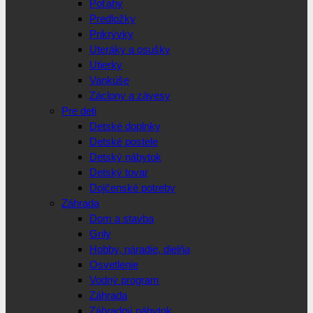
Poťahy
Predložky
Prikrývky
Uteráky a osušky
Utierky
Vankúše
Záclony a závesy
Pre deti
Detské doplnky
Detské postele
Detský nábytok
Detský tovar
Dojčenské potreby
Záhrada
Dom a stavba
Grily
Hobby, náradie, dielňa
Osvetlenie
Vodný program
Záhrada
Záhradný nábytok