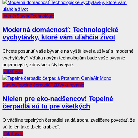
Interiér
Stavba
Technológie
Moderná domácnosť: Technologické
vychytávky, ktoré vám uľahčia život
Chcete posunúť vaše bývanie na vyšší level a užívať si moderné
vychytávky? Vďaka novým technológiám bude vaše bývanie
príjemnejšie, zdravšie a štýlovejšie.
Čítať viac
Stavba
Tepelné čerpadlá
TZB
Vykurovanie
Nielen pre eko-nadšencov! Tepelné
čerpadlá sú tu pre všetkých
O väčšine tepelných čerpadiel sa dá trochu zveličene povedať, že
sú to len také „biele krabice“.
Čítať viac