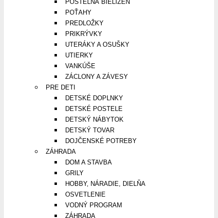
POSTEĽNÁ BIELIZEŇ
POŤAHY
PREDLOŽKY
PRIKRÝVKY
UTERÁKY A OSUŠKY
UTIERKY
VANKÚŠE
ZÁCLONY A ZÁVESY
PRE DETI
DETSKÉ DOPLNKY
DETSKÉ POSTELE
DETSKÝ NÁBYTOK
DETSKÝ TOVAR
DOJČENSKÉ POTREBY
ZÁHRADA
DOM A STAVBA
GRILY
HOBBY, NÁRADIE, DIELŇA
OSVETLENIE
VODNÝ PROGRAM
ZÁHRADA