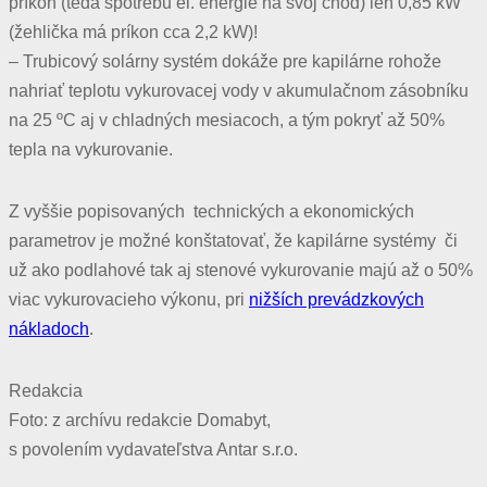
príkon (teda spotrebu el. energie na svoj chod) len 0,85 kW
(žehlička má príkon cca 2,2 kW)!
– Trubicový solárny systém dokáže pre kapilárne rohože
nahriať teplotu vykurovacej vody v akumulačnom zásobníku
na 25 ºC aj v chladných mesiacoch, a tým pokryť až 50%
tepla na vykurovanie.
Z vyššie popisovaných technických a ekonomických
parametrov je možné konštatovať, že kapilárne systémy či
už ako podlahové tak aj stenové vykurovanie majú až o 50%
viac vykurovacieho výkonu, pri
nižších prevádzkových
nákladoch
.
Redakcia
Foto: z archívu redakcie Domabyt,
s povolením vydavateľstva Antar s.r.o.