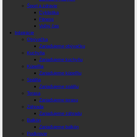
Šport a zdravie
Cyklistika
Fitness
Voľný čas
Inšpirácie
Obývačka
Zariaďujeme obývačku
Kuchyňa
Zariaďujeme kuchyňu
Kúpeľňa
Zariaďujeme kúpeľňu
Spálňa
Zariaďujeme spálňu
Terasa
Zariaďujeme terasu
Záhrada
Zariaďujeme záhradu
Balkón
Zariaďujeme balkón
Podkrovie