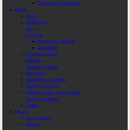
Zariaďujeme podkrovie
Interiér
Dvere
Elektronika
Izby
Kuchyne
Kuchynský nábytok
Spotrebiče
Kúpelne a sanita
Nábytok
Obklady a dlažby
Obývačky
Osvetlenie a svietidlá
Podlahy a krytiny
Povrch. úpravy, maľby tapety
Sauny a wellness
Spálne
Zdravie
Čistý vzduch
Fitness