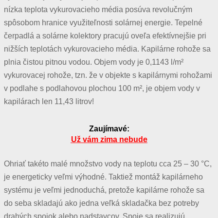
nízka teplota vykurovacieho média posúva revolučným
spôsobom hranice využiteľnosti solárnej energie. Tepelné
čerpadlá a solárne kolektory pracujú oveľa efektívnejšie pri
nižších teplotách vykurovacieho média. Kapilárne rohože sa
plnia čistou pitnou vodou. Objem vody je 0,1143 l/m²
vykurovacej rohože, tzn. že v objekte s kapilárnymi rohožami
v podlahe s podlahovou plochou 100 m², je objem vody v
kapilárach len 11,43 litrov!
Zaujímavé:
Už vám zima nebude
Ohriať takéto malé množstvo vody na teplotu cca 25 – 30 °C,
je energeticky veľmi výhodné. Taktiež montáž kapilárneho
systému je veľmi jednoduchá, pretože kapilárne rohože sa
do seba skladajú ako jedna veľká skladačka bez potreby
drahých spojok alebo nadstavcov. Spoje sa realizujú