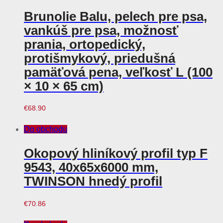
Brunolie Balu, pelech pre psa,
vankúš pre psa, možnosť
prania, ortopedický,
protišmykový, priedušná
pamäťová pena, veľkosť L (100
× 10 × 65 cm)
€
68.90
Do obchodu
Okopový hliníkový profil typ F
9543, 40x65x6000 mm,
TWINSON hnedý profil
€
70.86