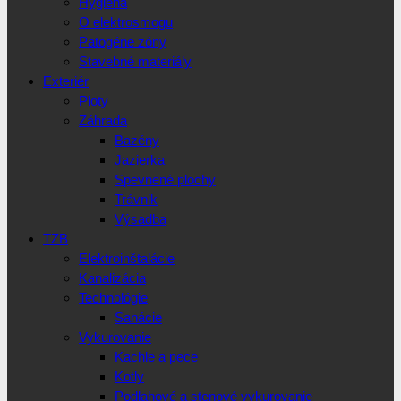
Hygiena
O elektrosmogu
Patogéne zóny
Stavebné materiály
Exteriér
Ploty
Záhrada
Bazény
Jazierka
Spevnené plochy
Trávnik
Výsadba
TZB
Elektroinštalácie
Kanalizácia
Technológie
Sanácie
Vykurovanie
Kachle a pece
Kotly
Podlahové a stenové vykurovanie