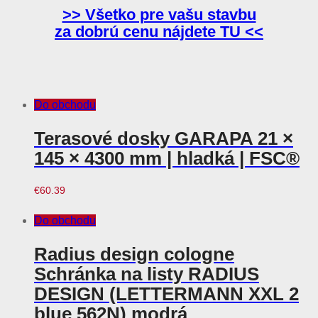
>> Všetko pre vašu stavbu
za dobrú cenu nájdete TU <<
Do obchodu
Terasové dosky GARAPA 21 ×
145 × 4300 mm | hladká | FSC®
€
60.39
Do obchodu
Radius design cologne
Schránka na listy RADIUS
DESIGN (LETTERMANN XXL 2
blue 562N) modrá