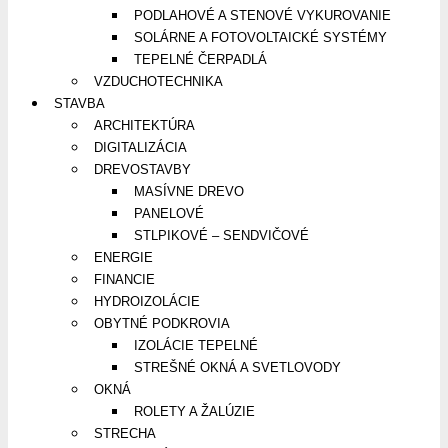
PODLAHOVÉ A STENOVÉ VYKUROVANIE
SOLÁRNE A FOTOVOLTAICKÉ SYSTÉMY
TEPELNÉ ČERPADLÁ
VZDUCHOTECHNIKA
STAVBA
ARCHITEKTÚRA
DIGITALIZÁCIA
DREVOSTAVBY
MASÍVNE DREVO
PANELOVÉ
STLPIKOVÉ – SENDVIČOVÉ
ENERGIE
FINANCIE
HYDROIZOLÁCIE
OBYTNÉ PODKROVIA
IZOLÁCIE TEPELNÉ
STREŠNÉ OKNÁ A SVETLOVODY
OKNÁ
ROLETY A ŽALÚZIE
STRECHA