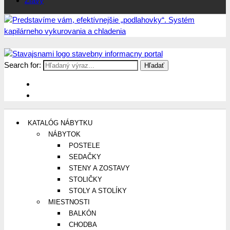
Zľavy
Search for:
Stavajsnami.sk
Stavebníctvo, stavby, byty, domy a všetko o nich
KATALÓG NÁBYTKU
NÁBYTOK
POSTELE
SEDAČKY
STENY A ZOSTAVY
STOLIČKY
STOLY A STOLÍKY
MIESTNOSTI
BALKÓN
CHODBA