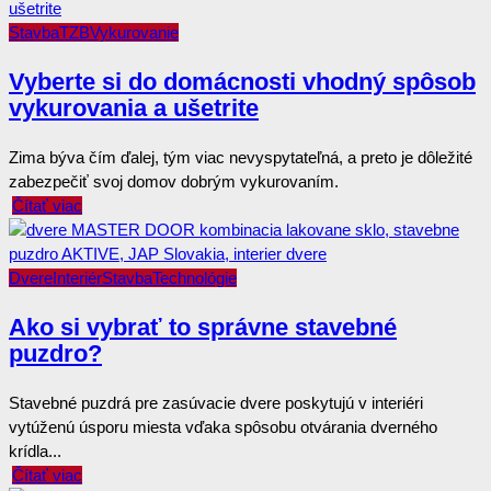
Stavba
TZB
Vykurovanie
Vyberte si do domácnosti vhodný spôsob
vykurovania a ušetrite
Zima býva čím ďalej, tým viac nevyspytateľná, a preto je dôležité
zabezpečiť svoj domov dobrým vykurovaním.
Čítať viac
Dvere
Interiér
Stavba
Technológie
Ako si vybrať to správne stavebné
puzdro?
Stavebné puzdrá pre zasúvacie dvere poskytujú v interiéri
vytúženú úsporu miesta vďaka spôsobu otvárania dverného
krídla...
Čítať viac