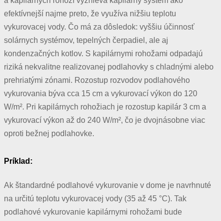
a kapilárnych rohoží vyznieva kapilárny systém ako
efektívnejší najme preto, že využíva nižšiu teplotu
vykurovacej vody. Čo má za dôsledok: vyššiu účinnosť
solárnych systémov, tepelných čerpadiel, ale aj
kondenzačných kotlov. S kapilárnymi rohožami odpadajú
riziká nekvalitne realizovanej podlahovky s chladnými alebo
prehriatými zónami. Rozostup rozvodov podlahového
vykurovania býva cca 15 cm a vykurovací výkon do 120
W/m². Pri kapilárnych rohožiach je rozostup kapilár 3 cm a
vykurovací výkon až do 240 W/m², čo je dvojnásobne viac
oproti bežnej podlahovke.
Príklad:
Ak štandardné podlahové vykurovanie v dome je navrhnuté
na určitú teplotu vykurovacej vody (35 až 45 °C). Tak
podlahové vykurovanie kapilárnymi rohožami bude