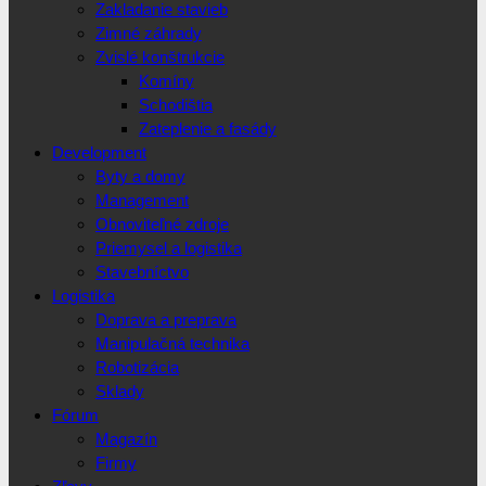
Zakladanie stavieb
Zimné záhrady
Zvislé konštrukcie
Komíny
Schodištia
Zateplenie a fasády
Development
Byty a domy
Management
Obnoviteľné zdroje
Priemysel a logistika
Stavebníctvo
Logistika
Doprava a preprava
Manipulačná technika
Robotizácia
Sklady
Fórum
Magazín
Firmy