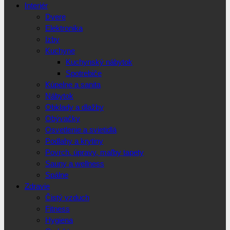
Interiér
Dvere
Elektronika
Izby
Kuchyne
Kuchynský nábytok
Spotrebiče
Kúpelne a sanita
Nábytok
Obklady a dlažby
Obývačky
Osvetlenie a svietidlá
Podlahy a krytiny
Povrch. úpravy, maľby tapety
Sauny a wellness
Spálne
Zdravie
Čistý vzduch
Fitness
Hygiena