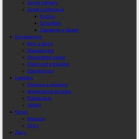
Zimné záhrady
Zvislé konštrukcie
Komíny
Schodištia
Zateplenie a fasády
Development
Byty a domy
Management
Obnoviteľné zdroje
Priemysel a logistika
Stavebníctvo
Logistika
Doprava a preprava
Manipulačná technika
Robotizácia
Sklady
Fórum
Magazín
Firmy
Zľavy