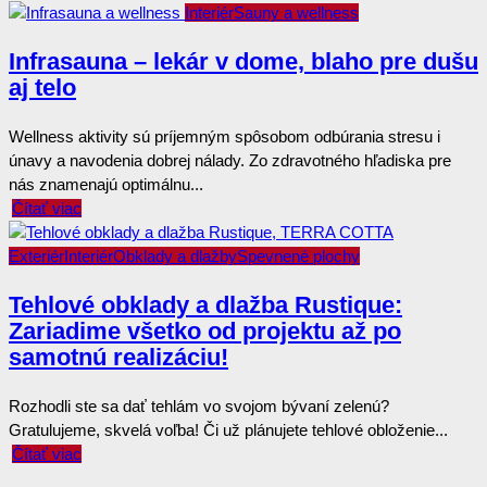
Interiér
Sauny a wellness
Infrasauna – lekár v dome, blaho pre dušu
aj telo
Wellness aktivity sú príjemným spôsobom odbúrania stresu i
únavy a navodenia dobrej nálady. Zo zdravotného hľadiska pre
nás znamenajú optimálnu...
Čítať viac
Exteriér
Interiér
Obklady a dlažby
Spevnené plochy
Tehlové obklady a dlažba Rustique:
Zariadime všetko od projektu až po
samotnú realizáciu!
Rozhodli ste sa dať tehlám vo svojom bývaní zelenú?
Gratulujeme, skvelá voľba! Či už plánujete tehlové obloženie...
Čítať viac