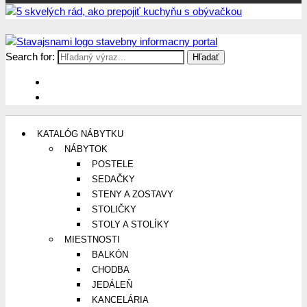
Search for:
Stavajsnami.sk
Stavebníctvo, stavby, byty, domy a všetko o nich
KATALÓG NÁBYTKU
NÁBYTOK
POSTELE
SEDAČKY
STENY A ZOSTAVY
STOLIČKY
STOLY A STOLÍKY
MIESTNOSTI
BALKÓN
CHODBA
JEDÁLEŇ
KANCELÁRIA