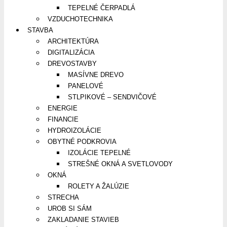
TEPELNÉ ČERPADLÁ
VZDUCHOTECHNIKA
STAVBA
ARCHITEKTÚRA
DIGITALIZÁCIA
DREVOSTAVBY
MASÍVNE DREVO
PANELOVÉ
STLPIKOVÉ – SENDVIČOVÉ
ENERGIE
FINANCIE
HYDROIZOLÁCIE
OBYTNÉ PODKROVIA
IZOLÁCIE TEPELNÉ
STREŠNÉ OKNÁ A SVETLOVODY
OKNÁ
ROLETY A ŽALÚZIE
STRECHA
UROB SI SÁM
ZAKLADANIE STAVIEB