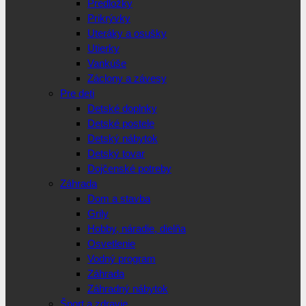
Predložky
Prikrývky
Uteráky a osušky
Utierky
Vankúše
Záclony a závesy
Pre deti
Detské doplnky
Detské postele
Detský nábytok
Detský tovar
Dojčenské potreby
Záhrada
Dom a stavba
Grily
Hobby, náradie, dielňa
Osvetlenie
Vodný program
Záhrada
Záhradný nábytok
Šport a zdravie