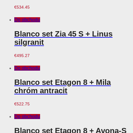
€
534.45
Do obchodu
Blanco set Zia 45 S + Linus
silgranit
€
495.27
Do obchodu
Blanco set Etagon 8 + Mila
chróm antracit
€
522.75
Do obchodu
Blanco set Etagon 8 + Avona-S