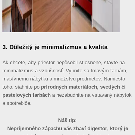
3. Dôležitý je minimalizmus a kvalita
Ak chcete, aby priestor nepôsobil stiesnene, stavte na
minimalizmus a vzdušnosť. Vyhnite sa tmavým farbám,
masívnemu nábytku a množstvu predmetov. Namiesto
toho, siahnite po
prírodných materiáloch, svetlých či
pastelových farbách
a nezabudnite na vstavaný nábytok
a spotrebiče.
Náš tip:
Nepríjemného zápachu vás zbaví digestor, ktorý je