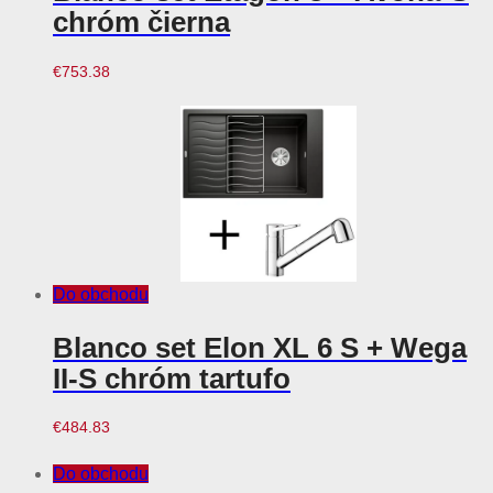
chróm čierna
€
753.38
Do obchodu
Blanco set Elon XL 6 S + Wega
II-S chróm tartufo
€
484.83
Do obchodu