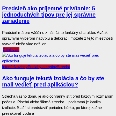
Predsieň ako príjemné privítanie: 5
jednoduchých tipov pre jej správne
zariadenie
Predsieň má pre väčšinu z nás čisto funkčný charakter. Avšak
správnym výberom nábytku a dekorácií môžete z tejto miestnosti
vytvoriť niečo viac než len...
Čítať viac
Interiér
Novinky
Podlahy a krytiny
Strecha
Ako funguje tekutá izolácia a čo by ste
mali vedieť pred aplikáciou?
Strecha vášho domu je ako ochranný štít pred každým rozmarom
počasia. Plochá alebo šikmá strecha – podstatná je kvalita
izolácie. Stačí si predstaviť poriadnu búrku, po ktorej začne
presakovať voda a