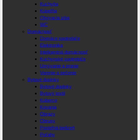
Kuchyňa
Kúpeľňa
Obývacia izba
WC
Domácnosť
Domáce spotrebiče
Elektronika
Inteligentná domácnosť
Kuchynské spotrebiče
Umývanie a pranie
Varenie a pečenie
Bytové doplnky
Bytové doplnky
Bytový textil
Koberce
Kovania
Obrazy
Obrusy
Posteľná bielizeň
Poťahy