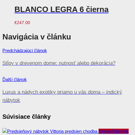
BLANCO LEGRA 6 čierna
€
247.00
Navigácia v článku
Predchádzajúci článok
Stĺpy v drevenom dome: nutnosť alebo dekorácia?
Ďalší článok
Luxus a nádych exotiky priamo u vás doma – indický
nábytok
Súvisiace články
Interiér
Nábytok