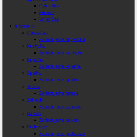
Cyklistika
Fitness
Voľný čas
Inšpirácie
Obývačka
Zariaďujeme obývačku
Kuchyňa
Zariaďujeme kuchyňu
Kúpeľňa
Zariaďujeme kúpeľňu
Spálňa
Zariaďujeme spálňu
Terasa
Zariaďujeme terasu
Záhrada
Zariaďujeme záhradu
Balkón
Zariaďujeme balkón
Podkrovie
Zariaďujeme podkrovie