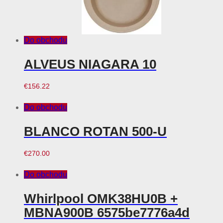
Do obchodu
ALVEUS NIAGARA 10
€
156.22
Do obchodu
BLANCO ROTAN 500-U
€
270.00
Do obchodu
Whirlpool OMK38HU0B +
MBNA900B 6575be7776a4d