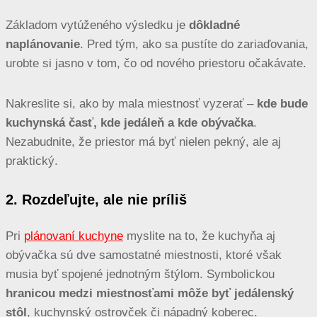
Základom vytúženého výsledku je
dôkladné
naplánovanie
. Pred tým, ako sa pustíte do zariaďovania,
urobte si jasno v tom, čo od nového priestoru očakávate.
Nakreslite si, ako by mala miestnosť vyzerať –
kde bude
kuchynská časť, kde jedáleň a kde obývačka
.
Nezabudnite, že priestor má byť nielen pekný, ale aj
praktický.
2. Rozdeľujte, ale nie príliš
Pri
plánovaní kuchyne
myslite na to, že kuchyňa aj
obývačka sú dve samostatné miestnosti, ktoré však
musia byť spojené jednotným štýlom. Symbolickou
hranicou medzi miestnosťami
môže byť jedálenský
stôl
, kuchynský ostrovček či nápadný koberec.