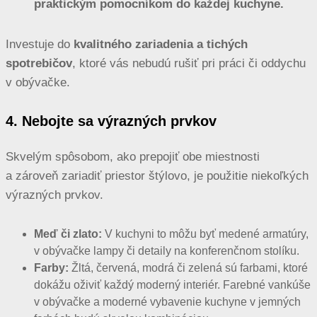
praktickým pomocníkom do každej kuchyne.
Investuje do
kvalitného zariadenia a tichých
spotrebičov
, ktoré vás nebudú rušiť pri práci či oddychu
v obývačke.
4. Nebojte sa výrazných prvkov
Skvelým spôsobom, ako prepojiť obe miestnosti
a zároveň zariadiť priestor štýlovo, je použitie niekoľkých
výrazných prvkov.
Meď či zlato:
V kuchyni to môžu byť medené armatúry,
v obývačke lampy či detaily na konferenčnom stolíku.
Farby:
Žltá, červená, modrá či zelená sú farbami, ktoré
dokážu oživiť každý moderný interiér. Farebné vankúše
v obývačke a moderné vybavenie kuchyne v jemných