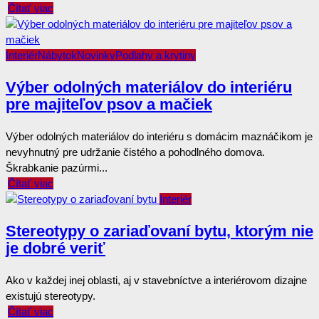
Čítať viac
Interiér
Nábytok
Novinky
Podlahy a krytiny
Výber odolných materiálov do interiéru
pre majiteľov psov a mačiek
Výber odolných materiálov do interiéru s domácim maznáčikom je
nevyhnutný pre udržanie čistého a pohodlného domova.
Škrabkanie pazúrmi...
Čítať viac
Interiér
Stereotypy o zariaďovaní bytu, ktorým nie
je dobré veriť
Ako v každej inej oblasti, aj v stavebníctve a interiérovom dizajne
existujú stereotypy.
Čítať viac