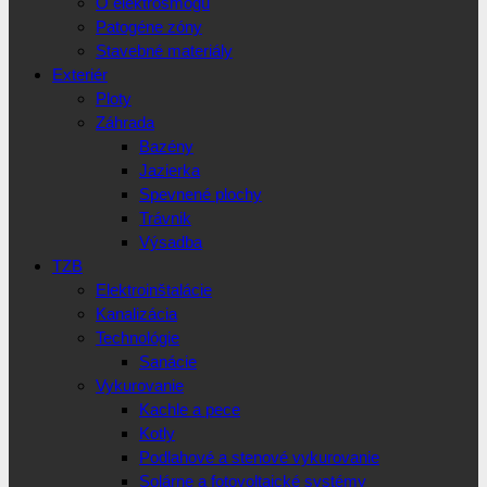
O elektrosmogu
Patogéne zóny
Stavebné materiály
Exteriér
Ploty
Záhrada
Bazény
Jazierka
Spevnené plochy
Trávnik
Výsadba
TZB
Elektroinštalácie
Kanalizácia
Technológie
Sanácie
Vykurovanie
Kachle a pece
Kotly
Podlahové a stenové vykurovanie
Solárne a fotovoltaické systémy