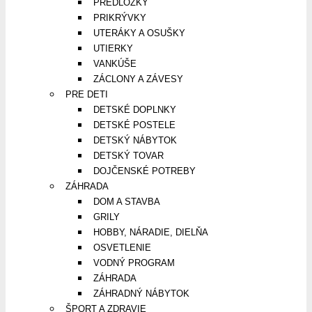
PREDLOŽKY
PRIKRÝVKY
UTERÁKY A OSUŠKY
UTIERKY
VANKÚŠE
ZÁCLONY A ZÁVESY
PRE DETI
DETSKÉ DOPLNKY
DETSKÉ POSTELE
DETSKÝ NÁBYTOK
DETSKÝ TOVAR
DOJČENSKÉ POTREBY
ZÁHRADA
DOM A STAVBA
GRILY
HOBBY, NÁRADIE, DIELŇA
OSVETLENIE
VODNÝ PROGRAM
ZÁHRADA
ZÁHRADNÝ NÁBYTOK
ŠPORT A ZDRAVIE