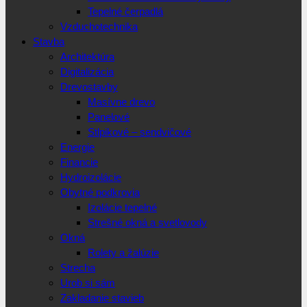
Tepelné čerpadlá
Vzduchotechnika
Stavba
Architektúra
Digitalizácia
Drevostavby
Masívne drevo
Panelové
Stlpikové – sendvičové
Energie
Financie
Hydroizolácie
Obytné podkrovia
Izolácie tepelné
Strešné okná a svetlovody
Okná
Rolety a žalúzie
Strecha
Urob si sám
Zakladanie stavieb