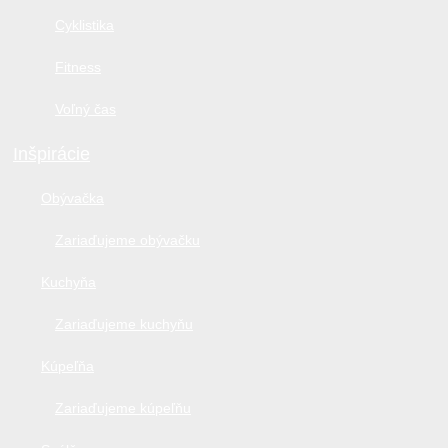
Cyklistika
Fitness
Voľný čas
Inšpirácie
Obývačka
Zariaďujeme obývačku
Kuchyňa
Zariaďujeme kuchyňu
Kúpeľňa
Zariaďujeme kúpeľňu