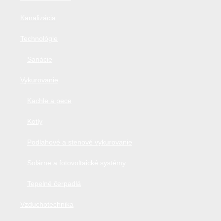
Kanalizácia
Technológie
Sanácie
Vykurovanie
Kachle a pece
Kotly
Podlahové a stenové vykurovanie
Solárne a fotovoltaické systémy
Tepelné čerpadlá
Vzduchotechnika