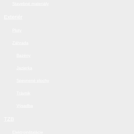
Stavebné materiály
Exteriér
Ploty
Záhrada
Bazény
Jazierka
Spevnené plochy
Trávnik
Výsadba
TZB
Elektroinštalácie