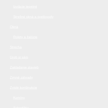
Izolácie tepelné
Strešné okná a svetlovody
Okná
Rolety a žalúzie
Strecha
Urob si sám
Zakladanie stavieb
Zimné záhrady
Zvislé konštrukcie
Komíny
Schodištia