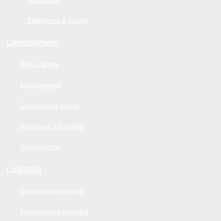
Zateplenie a fasády
Development
Byty a domy
Management
Obnoviteľné zdroje
Priemysel a logistika
Stavebníctvo
Logistika
Doprava a preprava
Manipulačná technika