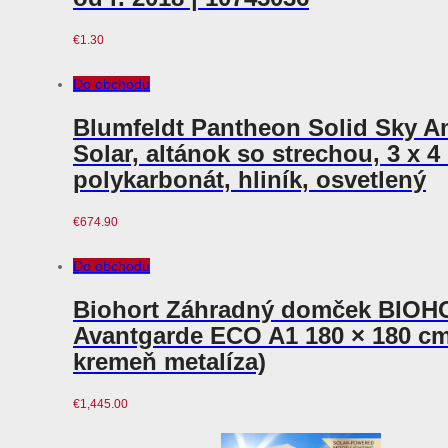
€
1.30
Do obchodu
Blumfeldt Pantheon Solid Sky A
Solar, altánok so strechou, 3 x 4
polykarbonát, hliník, osvetlený
€
674.90
Do obchodu
Biohort Záhradný domček BIO
Avantgarde ECO A1 180 × 180 cm
kremeň metalíza)
€
1,445.00