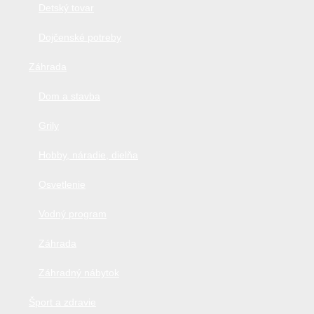
Detský tovar
Dojčenské potreby
Záhrada
Dom a stavba
Grily
Hobby, náradie, dielňa
Osvetlenie
Vodný program
Záhrada
Záhradný nábytok
Šport a zdravie