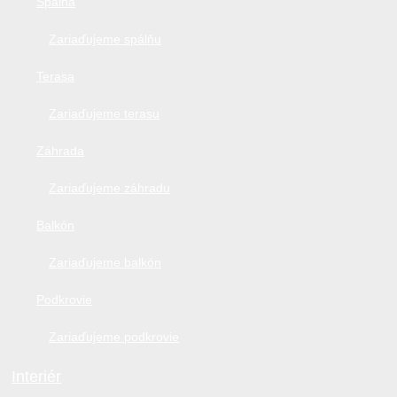
Spálňa
Zariaďujeme spálňu
Terasa
Zariaďujeme terasu
Záhrada
Zariaďujeme záhradu
Balkón
Zariaďujeme balkón
Podkrovie
Zariaďujeme podkrovie
Interiér