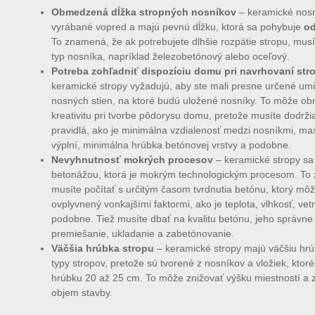
Obmedzená dĺžka stropných nosníkov
– keramické nosn
vyrábané vopred a majú pevnú dĺžku, ktorá sa pohybuje
od
To znamená, že ak potrebujete dlhšie rozpätie stropu, musí
typ nosníka, napríklad železobetónový alebo oceľový.
Potreba zohľadniť dispozíciu domu pri navrhovaní str
keramické stropy vyžadujú, aby ste mali presne určené um
nosných stien, na ktoré budú uložené nosníky. To môže ob
kreativitu pri tvorbe pôdorysu domu, pretože musíte dodržia
pravidlá, ako je minimálna vzdialenosť medzi nosníkmi, ma
výplní, minimálna hrúbka betónovej vrstvy a podobne.
Nevyhnutnosť mokrých procesov
– keramické stropy sa
betonážou, ktorá je mokrým technologickým procesom. To
musíte počítať s určitým časom tvrdnutia betónu, ktorý môž
ovplyvnený vonkajšími faktormi, ako je teplota, vlhkosť, vet
podobne. Tiež musíte dbať na kvalitu betónu, jeho správne
premiešanie, ukladanie a zabetónovanie.
Väčšia hrúbka stropu
– keramické stropy majú väčšiu hrú
typy stropov, pretože sú tvorené z nosníkov a vložiek, ktor
hrúbku 20 až 25 cm. To môže znižovať výšku miestností a 
objem stavby.