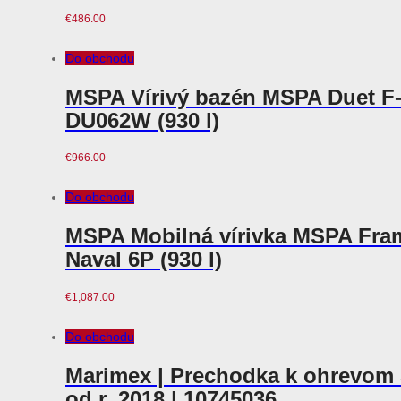
€
486.00
Do obchodu
MSPA Vírivý bazén MSPA Duet F
DU062W (930 l)
€
966.00
Do obchodu
MSPA Mobilná vírivka MSPA Fra
Naval 6P (930 l)
€
1,087.00
Do obchodu
Marimex | Prechodka k ohrevom
od r. 2018 | 10745036