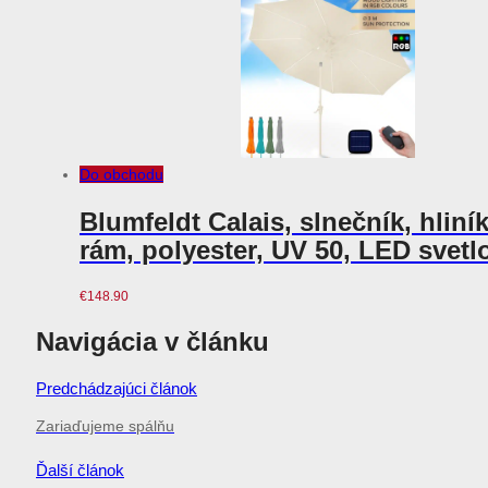
Do obchodu
Blumfeldt Calais, slnečník, hliní
rám, polyester, UV 50, LED svetl
€
148.90
Navigácia v článku
Predchádzajúci článok
Zariaďujeme spálňu
Ďalší článok