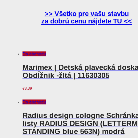
>> Všetko pre vašu stavbu
za dobrú cenu nájdete TU <<
Do obchodu
Marimex | Detská plavecká dosk
Obdĺžnik -žltá | 11630305
€
8.39
Do obchodu
Radius design cologne Schránk
listy RADIUS DESIGN (LETTER
STANDING blue 563N) modrá