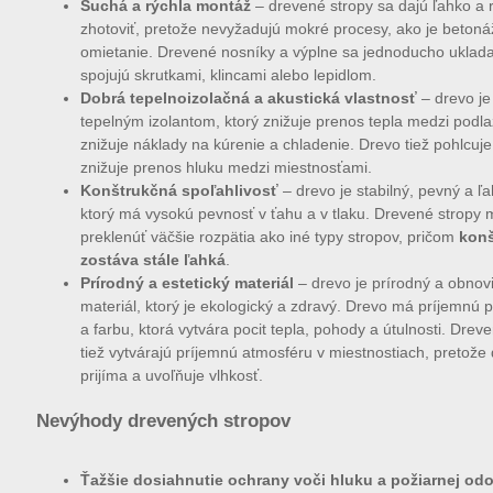
Suchá a rýchla montáž
– drevené stropy sa dajú ľahko a 
zhotoviť, pretože nevyžadujú mokré procesy, ako je betoná
omietanie. Drevené nosníky a výplne sa jednoducho uklada
spojujú skrutkami, klincami alebo lepidlom.
Dobrá tepelnoizolačná a akustická vlastnosť
– drevo j
tepelným izolantom, ktorý znižuje prenos tepla medzi podla
znižuje náklady na kúrenie a chladenie. Drevo tiež pohlcuj
znižuje prenos hluku medzi miestnosťami.
Konštrukčná spoľahlivosť
– drevo je stabilný, pevný a ľa
ktorý má vysokú pevnosť v ťahu a v tlaku. Drevené stropy
preklenúť väčšie rozpätia ako iné typy stropov, pričom
konš
zostáva stále ľahká
.
Prírodný a estetický materiál
– drevo je prírodný a obnovi
materiál, ktorý je ekologický a zdravý. Drevo má príjemnú 
a farbu, ktorá vytvára pocit tepla, pohody a útulnosti. Drev
tiež vytvárajú príjemnú atmosféru v miestnostiach, pretože
prijíma a uvoľňuje vlhkosť.
Nevýhody drevených stropov
Ťažšie dosiahnutie ochrany voči hluku a požiarnej odo