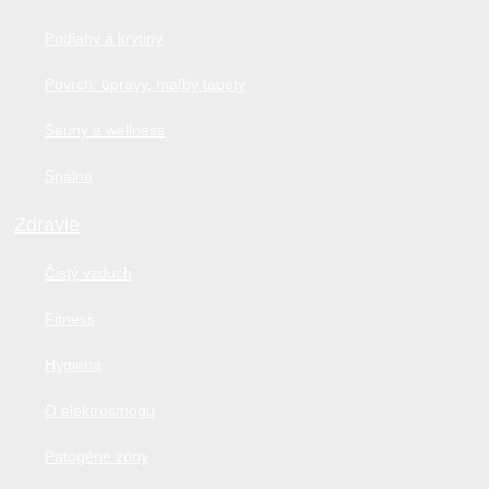
Podlahy a krytiny
Povrch. úpravy, maľby tapety
Sauny a wellness
Spálne
Zdravie
Čistý vzduch
Fitness
Hygiena
O elektrosmogu
Patogéne zóny