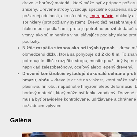
drevo je horľavý materiál, ktorý môže byť v prípade požiaru
zničený. Drevené stropy vyžadujú špeciálne opatrenia na z
požiarnej odolnosti, ako sú nátery,
impregnácie
, obklady al
sprinklery (protipožiarny systém). Drevo tiež nezabraňuje 
hluku medzi podlažiami, preto je potrebné použiť dodatočn
vrstvy, ako sú minerálna vlna, plávajúce podlahy alebo prot
podložky.
Nižšie rozpätia stropov ako pri iných typoch
– drevo m
obmedzenú dĺžku, ktorá sa pohybuje
od 2 do 8 m
. To zna
potrebujete dlhšie rozpätie stropu, musíte použiť iný typ no
napríklad železobetónový, oceľový alebo lepený drevený.
Drevené konštrukcie vyžadujú dokonalú ochranu proti 
hmyzu, ohňu
–
drevo je citlivé na vlhkosť, ktorá môže spô
plesnivie, hnilobu, napadnutie hmyzom alebo deformáciu. D
horľavý materiál, ktorý môže byť ľahko zapálený. Drevené s
musia byť pravidelne kontrolované, udržiavané a chránené 
nežiaducim vplyvom.
Galéria