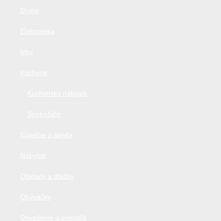
Dvere
Elektronika
Izby
Kuchyne
Kuchynský nábytok
Spotrebiče
Kúpelne a sanita
Nábytok
Obklady a dlažby
Obývačky
Osvetlenie a svietidlá