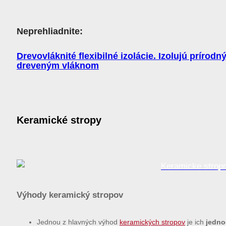
Neprehliadnite:
Drevovláknité flexibilné izolácie. Izolujú prírod
dreveným vláknom
Keramické stropy
Výhody keramický stropov
Jednou z hlavných výhod
keramických stropov
je ich
jedno