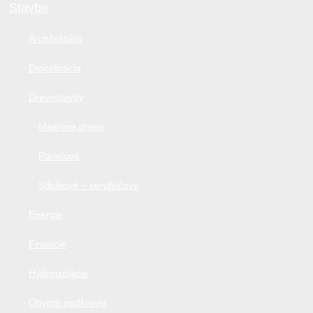
Stavba
Architektúra
Digitalizácia
Drevostavby
Masívne drevo
Panelové
Stlpikové – sendvičové
Energie
Financie
Hydroizolácie
Obytné podkrovia