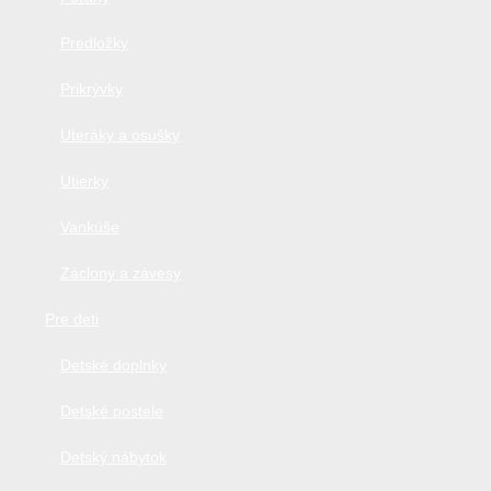
Predložky
Prikrývky
Uteráky a osušky
Utierky
Vankúše
Záclony a závesy
Pre deti
Detské doplnky
Detské postele
Detský nábytok