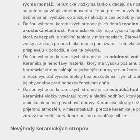
rýchla montáž
. Keramické vložky sa ľahko ukladajú na nos
sa potom spevňujú zabetónovaním. Tento proces nevyžadu
debnenia ani výstuže, čo znižuje náklady a čas potrebný n
Ďalšou výhodou keramických stropov je ich dobrá
tepelnoi
akustická vlastnosť
. Keramické vložky majú vysokú tepel
ktorá zabezpečuje stabilnú teplotu v miestnostiach. Zárove
zvuky a znižujú prenos hluku medzi podlažiami. Tieto vlastn
prispievajú k pohodliu a kvalite bývania.
Ďalšou výhodou keramických stropov je ich
odolnosť voči
Keramika je nehorľavý materiál, ktorý má vysokú požiarnu 
Keramické stropy spĺňajú najprísnejšie normy pre požiarn
a môžu vydržať vysoké teploty bez poškodenia. Tým chráni
jej obyvateľov pred nebezpečenstvom ohňa.
Ďalšou výhodou keramických stropov je ich
estetická hod
Keramické vložky vytvárajú rovný a hladký podhľad, ktorý je
omietku alebo iné povrchové úpravy. Keramické stropy tiež 
príjemnú atmosféru v miestnostiach, pretože keramika je p
zdravý materiál, ktorý dobre prijíma a uvoľňuje vlhkosť.
Nevýhody keramických stropov