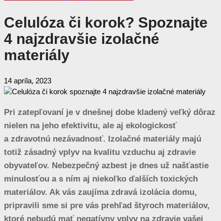
Celulóza či korok? Spoznajte
4 najzdravšie izolačné
materiály
14 apríla, 2023
Pri zatepľovaní je v dnešnej dobe kladený veľký dôraz
nielen na jeho efektivitu, ale aj ekologickosť
a zdravotnú nezávadnosť. Izolačné materiály majú
totiž zásadný vplyv na kvalitu vzduchu aj zdravie
obyvateľov. Nebezpečný azbest je dnes už našťastie
minulosťou a s ním aj niekoľko ďalších toxických
materiálov. Ak vás zaujíma zdravá izolácia domu,
pripravili sme si pre vás prehľad štyroch materiálov,
ktoré nebudú mať negatívny vplyv na zdravie vašej