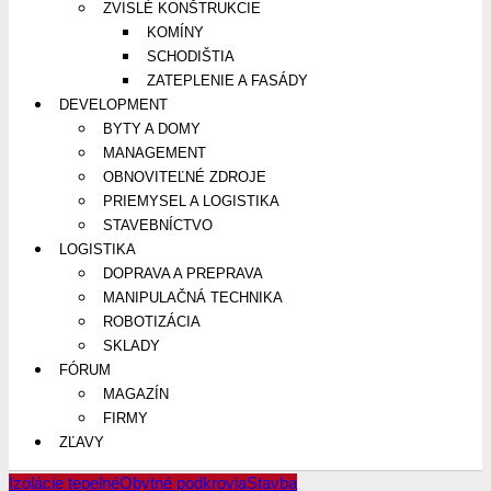
ZVISLÉ KONŠTRUKCIE
KOMÍNY
SCHODIŠTIA
ZATEPLENIE A FASÁDY
DEVELOPMENT
BYTY A DOMY
MANAGEMENT
OBNOVITEĽNÉ ZDROJE
PRIEMYSEL A LOGISTIKA
STAVEBNÍCTVO
LOGISTIKA
DOPRAVA A PREPRAVA
MANIPULAČNÁ TECHNIKA
ROBOTIZÁCIA
SKLADY
FÓRUM
MAGAZÍN
FIRMY
ZĽAVY
Izolácie tepelné
Obytné podkrovia
Stavba