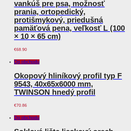
vankúš pre psa, možnosť
prania, ortopedický,
protišmykový, priedušná
pamäťová pena, veľkosť L (100
× 10 × 65 cm)
€
68.90
Do obchodu
Okopový hliníkový profil typ F
9543, 40x65x6000 mm,
TWINSON hnedý profil
€
70.86
Do obchodu