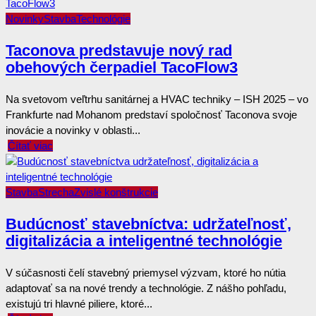
Novinky
Stavba
Technológie
Taconova predstavuje nový rad
obehových čerpadiel TacoFlow3
Na svetovom veľtrhu sanitárnej a HVAC techniky – ISH 2025 – vo
Frankfurte nad Mohanom predstaví spoločnosť Taconova svoje
inovácie a novinky v oblasti...
Čítať viac
Stavba
Strecha
Zvislé konštrukcie
Budúcnosť stavebníctva: udržateľnosť,
digitalizácia a inteligentné technológie
V súčasnosti čelí stavebný priemysel výzvam, ktoré ho nútia
adaptovať sa na nové trendy a technológie. Z nášho pohľadu,
existujú tri hlavné piliere, ktoré...