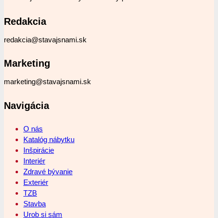
Redakcia
redakcia@stavajsnami.sk
Marketing
marketing@stavajsnami.sk
Navigácia
O nás
Katalóg nábytku
Inšpirácie
Interiér
Zdravé bývanie
Exteriér
TZB
Stavba
Urob si sám