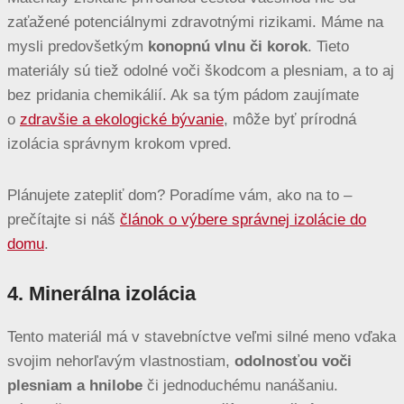
zaťažené potenciálnymi zdravotnými rizikami. Máme na
mysli predovšetkým
konopnú vlnu či korok
. Tieto
materiály sú tiež odolné voči škodcom a plesniam, a to aj
bez pridania chemikálií. Ak sa tým pádom zaujímate
o
zdravšie a ekologické bývanie
, môže byť prírodná
izolácia správnym krokom vpred.
Plánujete zatepliť dom? Poradíme vám, ako na to –
prečítajte si náš
článok o výbere správnej izolácie do
domu
.
4. Minerálna izolácia
Tento materiál má v stavebníctve veľmi silné meno vďaka
svojim nehorľavým vlastnostiam,
odolnosťou voči
plesniam a hnilobe
či jednoduchému nanášaniu.