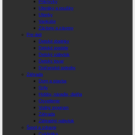
Prikrývky
Uteráky a osušky
Utierky
Vankúše
Záclony a závesy
Pre deti
Detské doplnky
Detské postele
Detský nábytok
Detský tovar
Dojčenské potreby
Záhrada
Dom a stavba
Grily
Hobby, náradie, dielňa
Osvetlenie
Vodný program
Záhrada
Záhradný nábytok
Šport a zdravie
Cyklistika