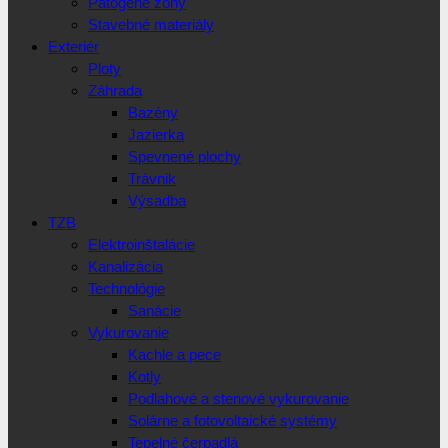
Patogéne zóny
Stavebné materiály
Exteriér
Ploty
Záhrada
Bazény
Jazierka
Spevnené plochy
Trávnik
Výsadba
TZB
Elektroinštalácie
Kanalizácia
Technológie
Sanácie
Vykurovanie
Kachle a pece
Kotly
Podlahové a stenové vykurovanie
Solárne a fotovoltaické systémy
Tepelné čerpadlá