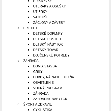
PRIKRÝVKY
UTERÁKY A OSUŠKY
UTIERKY
VANKÚŠE
ZÁCLONY A ZÁVESY
PRE DETI
DETSKÉ DOPLNKY
DETSKÉ POSTELE
DETSKÝ NÁBYTOK
DETSKÝ TOVAR
DOJČENSKÉ POTREBY
ZÁHRADA
DOM A STAVBA
GRILY
HOBBY, NÁRADIE, DIELŇA
OSVETLENIE
VODNÝ PROGRAM
ZÁHRADA
ZÁHRADNÝ NÁBYTOK
ŠPORT A ZDRAVIE
CYKLISTIKA