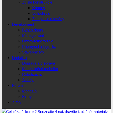
Zvislé konštrukcie
Komíny
Schodištia
Zateplenie a fasády
Development
Byty a domy
Management
Obnoviteľné zdroje
Priemysel a logistika
Stavebníctvo
Logistika
Doprava a preprava
Manipulačná technika
Robotizácia
Sklady
Fórum
Magazín
Firmy
Zľavy