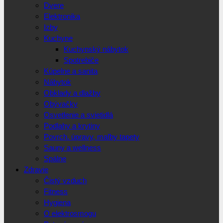
Dvere
Elektronika
Izby
Kuchyne
Kuchynský nábytok
Spotrebiče
Kúpelne a sanita
Nábytok
Obklady a dlažby
Obývačky
Osvetlenie a svietidlá
Podlahy a krytiny
Povrch. úpravy, maľby tapety
Sauny a wellness
Spálne
Zdravie
Čistý vzduch
Fitness
Hygiena
O elektrosmogu