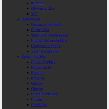
Kúpeľňa
Obývacia izba
WC
Domácnosť
Domáce spotrebiče
Elektronika
Inteligentná domácnosť
Kuchynské spotrebiče
Umývanie a pranie
Varenie a pečenie
Bytové doplnky
Bytové doplnky
Bytový textil
Koberce
Kovania
Obrazy
Obrusy
Posteľná bielizeň
Poťahy
Predložky