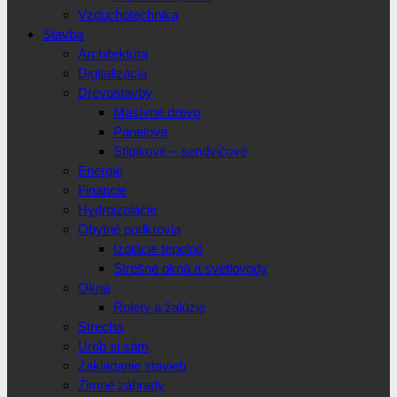
Vzduchotechnika
Stavba
Architektúra
Digitalizácia
Drevostavby
Masívne drevo
Panelové
Stlpikové – sendvičové
Energie
Financie
Hydroizolácie
Obytné podkrovia
Izolácie tepelné
Strešné okná a svetlovody
Okná
Rolety a žalúzie
Strecha
Urob si sám
Zakladanie stavieb
Zimné záhrady