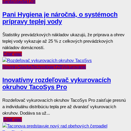
sanita
Stavba
TZB
Pani Hygiena je náročná, o systémoch
prípravy teplej vody
Štatistiky prevádzkových nákladov ukazujú, že príprava a ohrev
teplej vody vykazuje až 25 % z celkových prevádzkových
nákladov domácností.
Čítať viac
Novinky
Stavba
Technológie
TZB
Vykurovanie
Inovatívny rozdeľovač vykurovacích
okruhov TacoSys Pro
Rozdeľovač vykurovacích okruhov TacoSys Pro zaisťuje presnú
a individuálnu distribúciu tepla pre až dvanásť vykurovacích
okruhov. Dodáva sa už...
Čítať viac