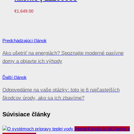
€
1,649.00
Navigácia
Predchádzajúci článok
v
Ako ušetriť na energiách? Spoznajte moderné pasívne
článku
domy a objavte ich výhody
Ďalší článok
Odpovedáme na vaše otázky: toto je 6 najčastejších
škodcov úrody, ako sa ich zbavíme?
Súvisiace články
Interiér
Kanalizácia
Kúpelne a