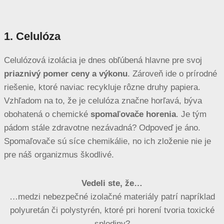
1. Celulóza
Celulózová izolácia je dnes obľúbená hlavne pre svoj
priaznivý pomer ceny a výkonu
. Zároveň ide o prírodné
riešenie, ktoré naviac recykluje rôzne druhy papiera.
Vzhľadom na to, že je celulóza značne horľavá, býva
obohatená o chemické
spomaľovače horenia
. Je tým
pádom stále zdravotne nezávadná? Odpoveď je áno.
Spomaľovače sú síce chemikálie, no ich zloženie nie je
pre náš organizmus škodlivé.
Vedeli ste, že…
…medzi nebezpečné izolačné materiály patrí napríklad
polyuretán či polystyrén, ktoré pri horení tvoria toxické
splodiny?