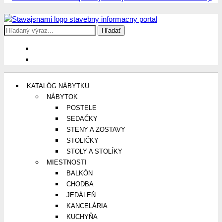
Search
Stavajsnami.sk
Stavebníctvo, stavby, byty, domy a všetko o nich
for:
KATALÓG NÁBYTKU
NÁBYTOK
POSTELE
SEDAČKY
STENY A ZOSTAVY
STOLIČKY
STOLY A STOLÍKY
MIESTNOSTI
BALKÓN
CHODBA
JEDÁLEŇ
KANCELÁRIA
KUCHYŇA