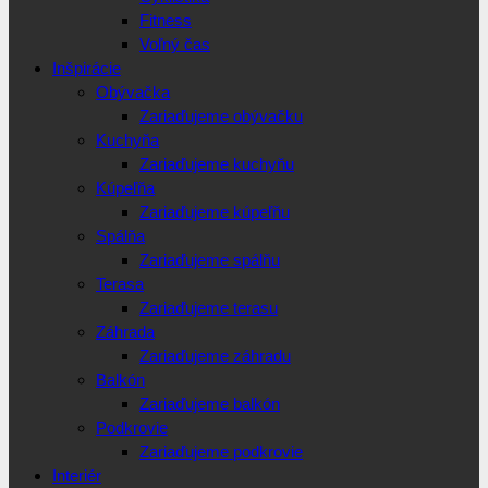
Fitness
Voľný čas
Inšpirácie
Obývačka
Zariaďujeme obývačku
Kuchyňa
Zariaďujeme kuchyňu
Kúpeľňa
Zariaďujeme kúpeľňu
Spálňa
Zariaďujeme spálňu
Terasa
Zariaďujeme terasu
Záhrada
Zariaďujeme záhradu
Balkón
Zariaďujeme balkón
Podkrovie
Zariaďujeme podkrovie
Interiér