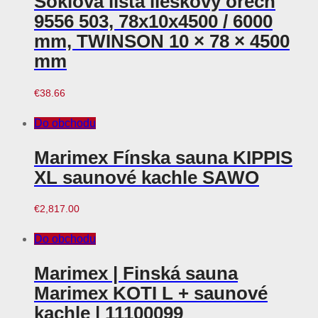
Soklová lišta lieskový orech
9556 503, 78x10x4500 / 6000
mm, TWINSON 10 × 78 × 4500
mm
€
38.66
Do obchodu
Marimex Fínska sauna KIPPIS
XL saunové kachle SAWO
€
2,817.00
Do obchodu
Marimex | Finská sauna
Marimex KOTI L + saunové
kachle | 11100099