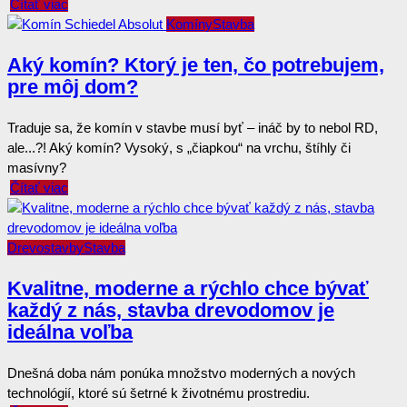
Čítať viac
Komíny
Stavba
Aký komín? Ktorý je ten, čo potrebujem,
pre môj dom?
Traduje sa, že komín v stavbe musí byť – ináč by to nebol RD,
ale...?! Aký komín? Vysoký, s „čiapkou“ na vrchu, štíhly či
masívny?
Čítať viac
Drevostavby
Stavba
Kvalitne, moderne a rýchlo chce bývať
každý z nás, stavba drevodomov je
ideálna voľba
Dnešná doba nám ponúka množstvo moderných a nových
technológií, ktoré sú šetrné k životnému prostrediu.